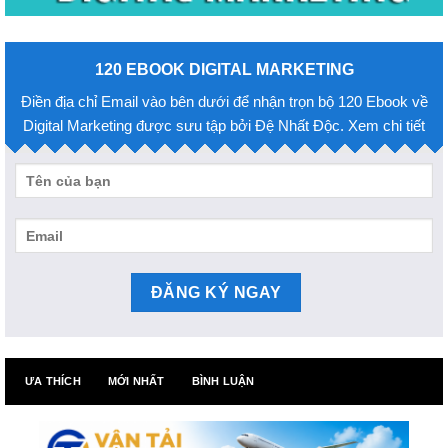
120 EBOOK DIGITAL MARKETING
Điền địa chỉ Email vào bên dưới để nhận trọn bộ 120 Ebook về
Digital Marketing được sưu tập bởi Đệ Nhất Độc. Xem chi tiết
ƯA THÍCH
MỚI NHẤT
BÌNH LUẬN