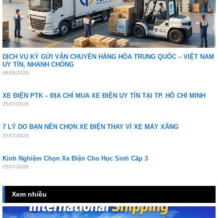
DỊCH VỤ KÝ GỬI VẬN CHUYỂN HÀNG HÓA TRUNG QUỐC – VIỆT NAM
UY TÍN, NHANH CHÓNG
08/08/2026
XE ĐIỆN PTK – ĐỊA CHỈ MUA XE ĐIỆN UY TÍN TẠI TP. HỒ CHÍ MINH
25/07/2026
7 LÝ DO BẠN NÊN CHỌN XE ĐIỆN THAY VÌ XE MÁY XĂNG
25/07/2026
Kinh Nghiệm Chọn Xe Điện Cho Học Sinh Cấp 3
25/07/2026
Xem nhiều