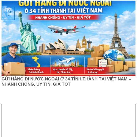
16
Th9
GỬI HÀNG ĐI NƯỚC NGOÀI Ở 34 TỈNH THÀNH TẠI VIỆT NAM –
NHANH CHÓNG, UY TÍN, GIÁ TỐT