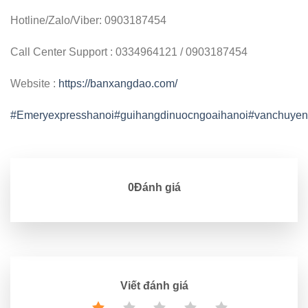
Hotline/Zalo/Viber: 0903187454
Call Center Support : 0334964121 / 0903187454
Website :
https://banxangdao.com/
#Emeryexpresshanoi
#guihangdinuocngoaihanoi
#vanchuyen
0Đánh giá
Viết đánh giá