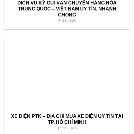
DỊCH VỤ KÝ GỬI VẬN CHUYỂN HÀNG HÓA
TRUNG QUỐC – VIỆT NAM UY TÍN, NHANH
CHÓNG
Th8 8, 2026
XE ĐIỆN PTK – ĐỊA CHỈ MUA XE ĐIỆN UY TÍN TẠI
TP. HỒ CHÍ MINH
Th7 25, 2026