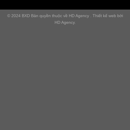
© 2024 BXD Bản quyền thuộc về HD Agency . Thiết kế web bởi
HD Agency.