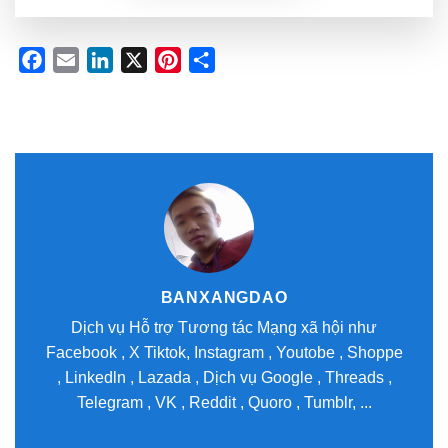
Facebook
Email
LinkedIn
X
Pinterest
Share
BANXANGDAO
Dịch vụ Hỗ trợ Tương tác Mạng xã hội như
Facebook , X Tiktok, Instagram , Youtobe , Shoppe
, Linkedln , Lazada , Dịch vụ Google , Threads ,
Telegram , VK , Reddit , Quoro , Tumblr, ...