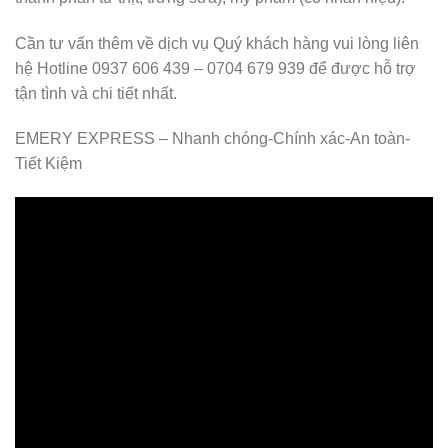
Cần tư vấn thêm về dịch vụ Quý khách hàng vui lòng liên
hệ Hotline 0937 606 439 – 0704 679 939 để được hỗ trợ
tận tình và chi tiết nhất.
EMERY EXPRESS – Nhanh chóng-Chính xác-An toàn-
Tiết Kiệm