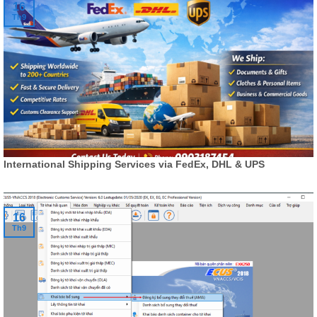
16
Th9
International Shipping Services via FedEx, DHL & UPS
16
Th9