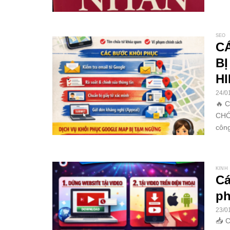
SEO
C
B
H
24/0
🔥 
CHÓ
công
KINH
Cá
ph
23/0
📥 