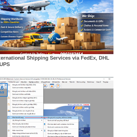
h9
ternational Shipping Services via FedEx, DHL
 UPS
16
h9