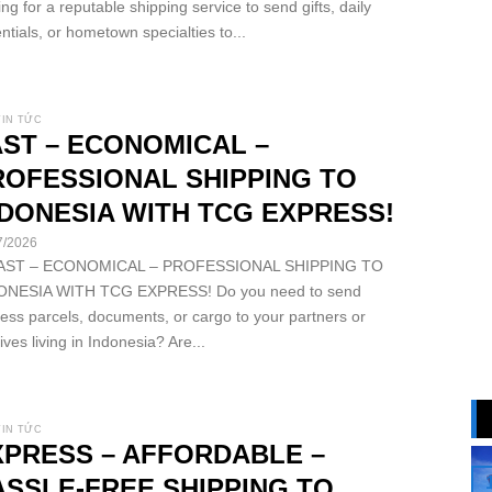
ing for a reputable shipping service to send gifts, daily
ntials, or hometown specialties to...
TIN TỨC
AST – ECONOMICAL –
ROFESSIONAL SHIPPING TO
NDONESIA WITH TCG EXPRESS!
7/2026
FAST – ECONOMICAL – PROFESSIONAL SHIPPING TO
ONESIA WITH TCG EXPRESS! Do you need to send
ess parcels, documents, or cargo to your partners or
tives living in Indonesia? Are...
TIN TỨC
XPRESS – AFFORDABLE –
ASSLE-FREE SHIPPING TO