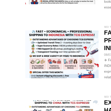
look
esse
SEO 
F
P
I
08/0
✈️ 
IND
expr
rela
SEO 
E
H