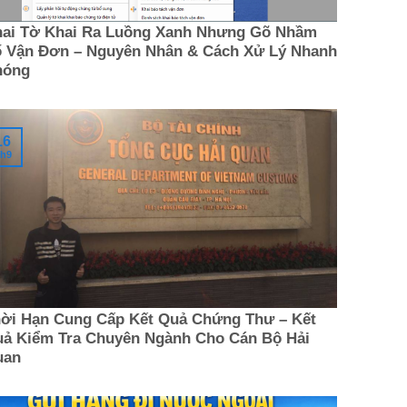
ai Tờ Khai Ra Luồng Xanh Nhưng Gõ Nhầm
 Vận Đơn – Nguyên Nhân & Cách Xử Lý Nhanh
hóng
16
h9
ời Hạn Cung Cấp Kết Quả Chứng Thư – Kết
ả Kiểm Tra Chuyên Ngành Cho Cán Bộ Hải
uan