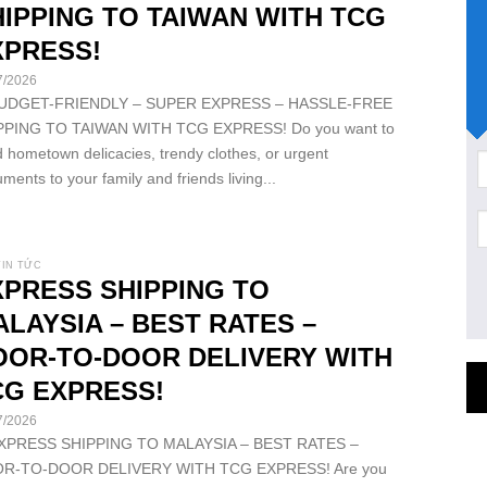
IPPING TO TAIWAN WITH TCG
XPRESS!
7/2026
BUDGET-FRIENDLY – SUPER EXPRESS – HASSLE-FREE
PPING TO TAIWAN WITH TCG EXPRESS! Do you want to
 hometown delicacies, trendy clothes, or urgent
ments to your family and friends living...
TIN TỨC
XPRESS SHIPPING TO
LAYSIA – BEST RATES –
OOR-TO-DOOR DELIVERY WITH
CG EXPRESS!
7/2026
EXPRESS SHIPPING TO MALAYSIA – BEST RATES –
R-TO-DOOR DELIVERY WITH TCG EXPRESS! Are you