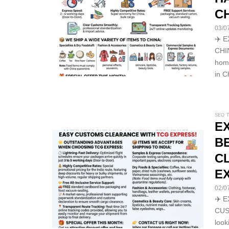
C
03/0
✈️ 
CHI
home
in C
SEO 
EX
B
C
E
02/0
✈️ 
CUS
look