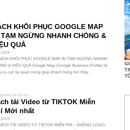
T
ÁCH KHÔI PHỤC GOOGLE MAP
Ị TẠM NGỪNG NHANH CHÓNG &
IỆU QUẢ
1/2026
CÁCH KHÔI PHỤC GOOGLE MAP BỊ TẠM NGỪNG NHANH
G
NG & HIỆU QUẢ Google Map (Google Business Profile) là
TẠ
 cụ cực kỳ quan trọng giúp khách hàng tìm thấy...
T
 DOANH ONLINE SEO
ch tải Video từ TIKTOK Miễn
í Mới nhất
1/2026
CÁCH TẢI VIDEO TỪ TIKTOK MIỄN PHÍ – KHÔNG LOGO,