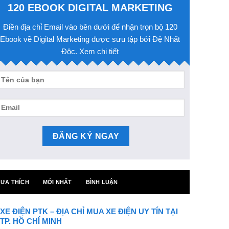
120 EBOOK DIGITAL MARKETING
Điền địa chỉ Email vào bên dưới để nhận trọn bộ 120
Ebook về Digital Marketing được sưu tập bởi Đệ Nhất
Độc. Xem chi tiết
ƯA THÍCH
MỚI NHẤT
BÌNH LUẬN
XE ĐIỆN PTK – ĐỊA CHỈ MUA XE ĐIỆN UY TÍN TẠI
TP. HỒ CHÍ MINH