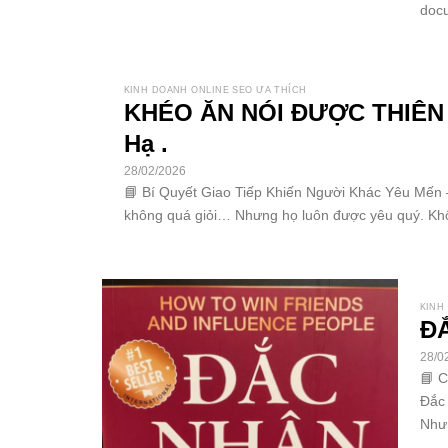
docu
KINH DOANH ONLINE SEO ƯA THÍCH
KHÉO ĂN NÓI ĐƯỢC THIÊN 
Hạ .
28/02/2026
📘 Bí Quyết Giao Tiếp Khiến Người Khác Yêu Mến
không quá giỏi… Nhưng họ luôn được yêu quý. Khô
KINH
ĐẮ
28/0
📘 
Đắc 
Nhưn