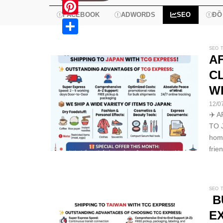
X
FACEBOOK
ADWORDS
SEO
ĐỒ
Pinterest
Share
SEO 
A
C
W
12/0
✈️ 
TO 
home
frie
SEO 
B
E