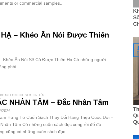
ments or commercial samples...
Kh
Số
C
HẠ – Khéo Ăn Nói Được Thiên
T
 – Khéo Ăn Nói Sẽ Có Được Thiên Hạ Có những người
ng phải...
 DOANH ONLINE SEO TIN TỨC
C NHÂN TÂM – Đắc Nhân Tâm
Th
2/2026
Qu
Cảm Hứng Từ Cuốn Sách Thay Đổi Hàng Triệu Cuộc Đời –
Q
Nhân Tâm Có những cuốn sách đọc xong rồi để đó.
g cũng có những cuốn sách đọc...