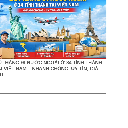
16
h9
ỬI HÀNG ĐI NƯỚC NGOÀI Ở 34 TỈNH THÀNH
I VIỆT NAM – NHANH CHÓNG, UY TÍN, GIÁ
ỐT