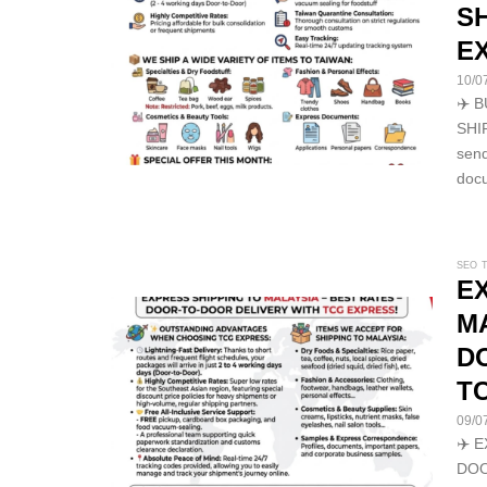
SH
E
10/0
✈️ 
SHI
send
docu
SEO 
E
MA
D
T
09/0
✈️ 
DOO