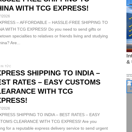
T
HINA WITH TCG EXPRESS!
7/2026
EXPRESS – AFFORDABLE – HASSLE-FREE SHIPPING TO
NA WITH TCG EXPRESS! Do you need to send gifts or
town specialties to relatives or friends living and studying
hina? Are...
In
&
TIN TỨC
PRESS SHIPPING TO INDIA –
EST RATES – EASY CUSTOMS
LEARANCE WITH TCG
T
XPRESS!
7/2026
EXPRESS SHIPPING TO INDIA – BEST RATES – EASY
TOMS CLEARANCE WITH TCG EXPRESS! Are you
ing for a reputable express delivery service to send urgent