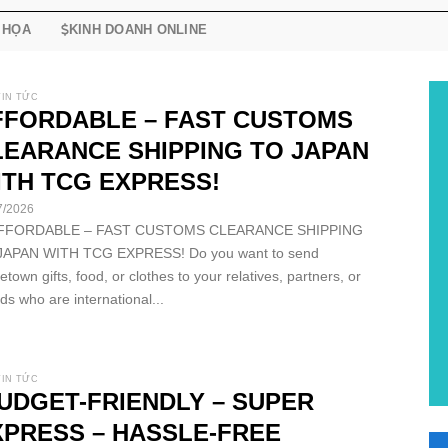
 HỌA
KINH DOANH ONLINE
TIN TỨC
FFORDABLE – FAST CUSTOMS
LEARANCE SHIPPING TO JAPAN
ITH TCG EXPRESS!
7/2026
AFFORDABLE – FAST CUSTOMS CLEARANCE SHIPPING
JAPAN WITH TCG EXPRESS! Do you want to send
town gifts, food, or clothes to your relatives, partners, or
nds who are international...
TIN TỨC
UDGET-FRIENDLY – SUPER
XPRESS – HASSLE-FREE