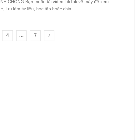
NH CHÓNG Bạn muốn tải video TikTok về máy để xem
ine, lưu làm tư liệu, học tập hoặc chia...
4
…
7