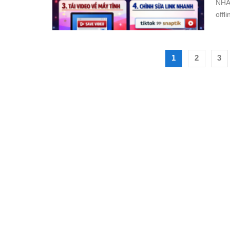
NHA
offl
1
2
3