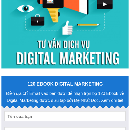
120 EBOOK DIGITAL MARKETING
Điền địa chỉ Email vào bên dưới để nhận trọn bộ 120 Ebook về
Digital Marketing được sưu tập bởi Đệ Nhất Độc. Xem chi tiết