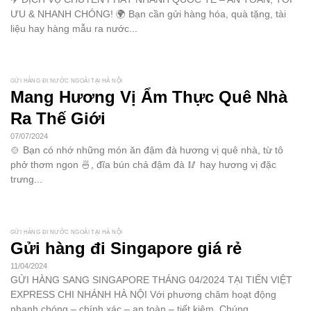
ƯU & NHANH CHÓNG! 🌍 Bạn cần gửi hàng hóa, quà tặng, tài
liệu hay hàng mẫu ra nước...
GỬI HÀNG ĐI NƯỚC NGOÀI TẠI HÀ NỘI
Mang Hương Vị Ẩm Thực Quê Nhà
Ra Thế Giới
07/07/2024
🍲 Bạn có nhớ những món ăn đậm đà hương vị quê nhà, từ tô
phở thơm ngon 🍜, đĩa bún chả đậm đà 🥢 hay hương vị đặc
trưng...
GỬI HÀNG ĐI NƯỚC NGOÀI TẠI HÀ NỘI
Gửi hàng đi Singapore giá rẻ
11/04/2024
GỬI HÀNG SANG SINGAPORE THÁNG 04/2024 TẠI TIẾN VIỆT
EXPRESS CHI NHÁNH HÀ NỘI Với phương châm hoạt động
nhanh chóng – chính xác – an toàn – tiết kiệm. Chúng...