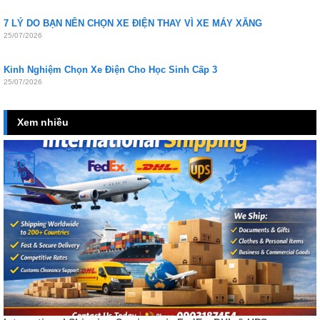
7 LÝ DO BẠN NÊN CHỌN XE ĐIỆN THAY VÌ XE MÁY XĂNG
25/07/2026
Kinh Nghiệm Chọn Xe Điện Cho Học Sinh Cấp 3
25/07/2026
Xem nhiều
16
Th9