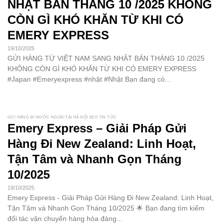
NHẬT BẢN THÁNG 10 /2025 KHÔNG
CÒN GÌ KHÓ KHĂN TỪ KHI CÓ
EMERY EXPRESS
19/10/2025
GỬI HÀNG TỪ VIỆT NAM SANG NHẬT BẢN THÁNG 10 /2025
KHÔNG CÒN GÌ KHÓ KHĂN TỪ KHI CÓ EMERY EXPRESS
#Japan #Emeryexpress #nhật #Nhật Bạn đang có...
GỬI HÀNG ĐI NƯỚC NGOÀI TẠI HÀ NỘI SEO TIN TỨC
Emery Express – Giải Pháp Gửi
Hàng Đi New Zealand: Linh Hoạt,
Tận Tâm và Nhanh Gọn Tháng
10/2025
19/10/2025
Emery Express - Giải Pháp Gửi Hàng Đi New Zealand: Linh Hoạt,
Tận Tâm và Nhanh Gọn Tháng 10/2025 🌟 Bạn đang tìm kiếm
đối tác vận chuyển hàng hóa đáng...