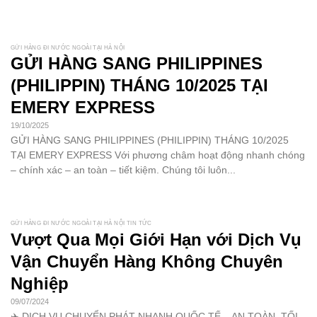
GỬI HÀNG ĐI NƯỚC NGOÀI TẠI HÀ NỘI
GỬI HÀNG SANG PHILIPPINES
(PHILIPPIN) THÁNG 10/2025 TẠI
EMERY EXPRESS
19/10/2025
GỬI HÀNG SANG PHILIPPINES (PHILIPPIN) THÁNG 10/2025
TẠI EMERY EXPRESS Với phương châm hoạt động nhanh chóng
– chính xác – an toàn – tiết kiệm. Chúng tôi luôn...
GỬI HÀNG ĐI NƯỚC NGOÀI TẠI HÀ NỘI TIN TỨC
Vượt Qua Mọi Giới Hạn với Dịch Vụ
Vận Chuyển Hàng Không Chuyên
Nghiệp
09/07/2024
✈️ DỊCH VỤ CHUYỂN PHÁT NHANH QUỐC TẾ – AN TOÀN, TỐI