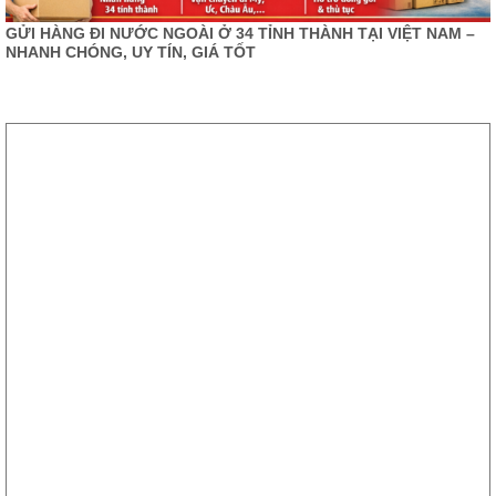
GỬI HÀNG ĐI NƯỚC NGOÀI Ở 34 TỈNH THÀNH TẠI VIỆT NAM –
NHANH CHÓNG, UY TÍN, GIÁ TỐT