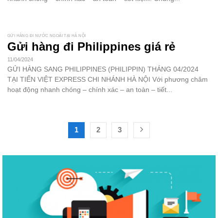
GỬI HÀNG ĐI NƯỚC NGOÀI TẠI HÀ NỘI
Gửi hàng đi Philippines giá rẻ
11/04/2024
GỬI HÀNG SANG PHILIPPINES (PHILIPPIN) THÁNG 04/2024
TẠI TIẾN VIỆT EXPRESS CHI NHÁNH HÀ NỘI Với phương châm
hoạt động nhanh chóng – chính xác – an toàn – tiết...
1
2
3