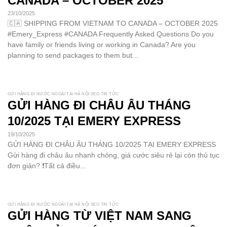
CANADA – OCTOBER 2025
23/10/2025
🇨🇦 SHIPPING FROM VIETNAM TO CANADA – OCTOBER 2025
#Emery_Express #CANADA Frequently Asked Questions Do you
have family or friends living or working in Canada? Are you
planning to send packages to them but...
GỬI HÀNG ĐI NƯỚC NGOÀI TẠI HÀ NỘI SEO TIN TỨC
GỬI HÀNG ĐI CHÂU ÂU THÁNG
10/2025 TẠI EMERY EXPRESS
19/10/2025
GỬI HÀNG ĐI CHÂU ÂU THÁNG 10/2025 TẠI EMERY EXPRESS
Gửi hàng đi châu âu nhanh chóng, giá cước siêu rẻ lại còn thủ tục
đơn giản? ❗Tất cả điều...
GỬI HÀNG ĐI NƯỚC NGOÀI TẠI HÀ NỘI SEO TIN TỨC
GỬI HÀNG TỪ VIỆT NAM SANG