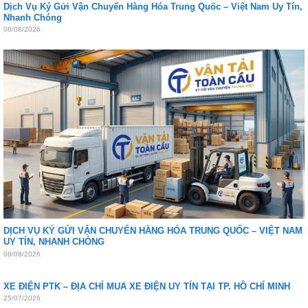
Dịch Vụ Ký Gửi Vận Chuyển Hàng Hóa Trung Quốc – Việt Nam Uy Tín,
Nhanh Chóng
08/08/2026
DỊCH VỤ KÝ GỬI VẬN CHUYỂN HÀNG HÓA TRUNG QUỐC – VIỆT NAM
UY TÍN, NHANH CHÓNG
08/08/2026
XE ĐIỆN PTK – ĐỊA CHỈ MUA XE ĐIỆN UY TÍN TẠI TP. HỒ CHÍ MINH
25/07/2026