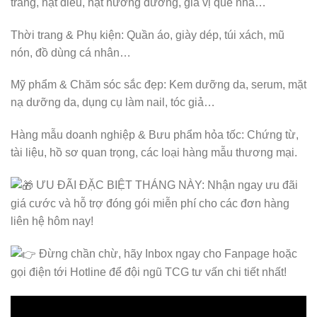
tráng, hạt điều, hạt hướng dương, gia vị quê nhà…
Thời trang & Phụ kiện: Quần áo, giày dép, túi xách, mũ
nón, đồ dùng cá nhân…
Mỹ phẩm & Chăm sóc sắc đẹp: Kem dưỡng da, serum, mặt
nạ dưỡng da, dụng cụ làm nail, tóc giả…
Hàng mẫu doanh nghiệp & Bưu phẩm hỏa tốc: Chứng từ,
tài liệu, hồ sơ quan trọng, các loại hàng mẫu thương mại.
ƯU ĐÃI ĐẶC BIỆT THÁNG NÀY: Nhận ngay ưu đãi
giá cước và hỗ trợ đóng gói miễn phí cho các đơn hàng
liên hệ hôm nay!
Đừng chần chừ, hãy Inbox ngay cho Fanpage hoặc
gọi điện tới Hotline để đội ngũ TCG tư vấn chi tiết nhất!