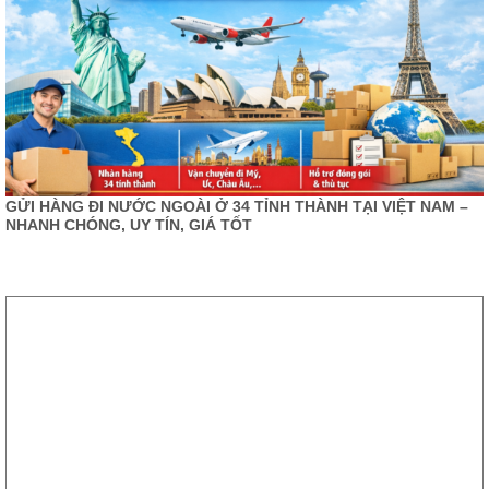
GỬI HÀNG ĐI NƯỚC NGOÀI Ở 34 TỈNH THÀNH TẠI VIỆT NAM –
NHANH CHÓNG, UY TÍN, GIÁ TỐT