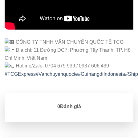
CÔNG TY TNHH VẬN CHUYỂN QUỐC TẾ TCG
Địa chỉ: 11 Đường DC7, Phường Tây Thạnh, TP. Hồ
Chí Minh, Việt Nam
Hotline/Zalo: 0704 679 939 / 0937 606 439
#TCGExpress
#Vanchuyenquocte
#GuihangdiIndonesia
#Ship
0Đánh giá