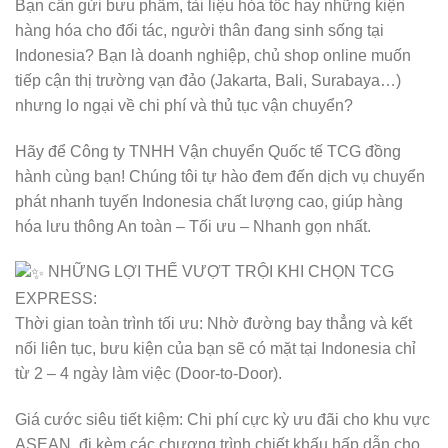
Bạn cần gửi bưu phẩm, tài liệu hỏa tốc hay những kiện
hàng hóa cho đối tác, người thân đang sinh sống tại
Indonesia? Bạn là doanh nghiệp, chủ shop online muốn
tiếp cận thị trường vạn đảo (Jakarta, Bali, Surabaya…)
nhưng lo ngại về chi phí và thủ tục vận chuyển?
Hãy để Công ty TNHH Vận chuyển Quốc tế TCG đồng
hành cùng bạn! Chúng tôi tự hào đem đến dịch vụ chuyển
phát nhanh tuyến Indonesia chất lượng cao, giúp hàng
hóa lưu thông An toàn – Tối ưu – Nhanh gọn nhất.
NHỮNG LỢI THẾ VƯỢT TRỘI KHI CHỌN TCG
EXPRESS:
Thời gian toàn trình tối ưu: Nhờ đường bay thẳng và kết
nối liên tục, bưu kiện của bạn sẽ có mặt tại Indonesia chỉ
từ 2 – 4 ngày làm việc (Door-to-Door).
Giá cước siêu tiết kiệm: Chi phí cực kỳ ưu đãi cho khu vực
ASEAN, đi kèm các chương trình chiết khấu hấp dẫn cho