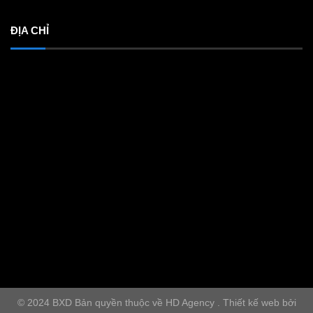
ĐỊA CHỈ
© 2024 BXD Bản quyền thuộc về HD Agency . Thiết kế web bởi