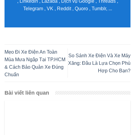
, Linkedln , Lazada , Dịch vụ Google , Threads ,
Telegram , VK , Reddit , Quoro , Tumblr, ...
Mẹo Đi Xe Điện An Toàn
So Sánh Xe Điện Và Xe Máy
Mùa Mưa Ngập Tại TP.HCM
Xăng: Đâu Là Lựa Chọn Phù
& Cách Bảo Quản Xe Đúng
Hợp Cho Bạn?
Chuẩn
Bài viết liên quan