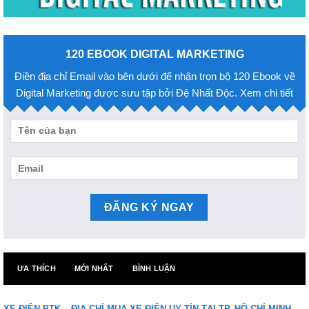
120 EBOOK DIGITAL MARKETING
Điền địa chỉ Email vào bên dưới để nhận trọn bộ 120 Ebook về
Digital Marketing được sưu tập bởi Đệ Nhất Độc. Xem chi tiết
ƯA THÍCH
MỚI NHẤT
BÌNH LUẬN
XE ĐIỆN PTK – ĐỊA CHỈ MUA XE ĐIỆN UY TÍN TẠI TP. HỒ CHÍ MINH