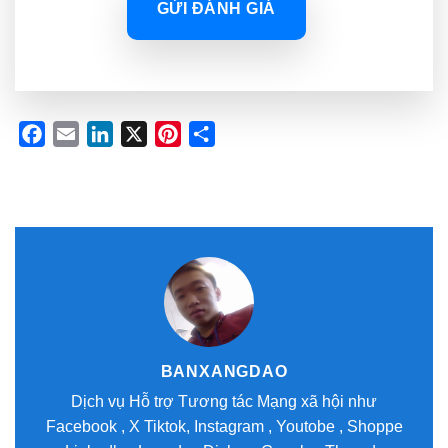
GỬI ĐÁNH GIÁ
Facebook
Email
LinkedIn
X
Pinterest
Share
BANXANGDAO
Dịch vụ Hỗ trợ Tương tác Mạng xã hội như
Facebook , X Tiktok, Instagram , Youtobe , Shoppe