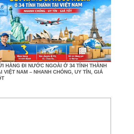
16
h9
ỬI HÀNG ĐI NƯỚC NGOÀI Ở 34 TỈNH THÀNH
I VIỆT NAM – NHANH CHÓNG, UY TÍN, GIÁ
ỐT