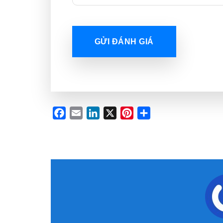
GỬI ĐÁNH GIÁ
Facebook
Email
LinkedIn
X
Pinterest
Share