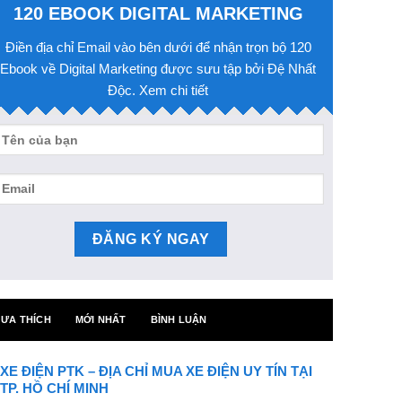
120 EBOOK DIGITAL MARKETING
Điền địa chỉ Email vào bên dưới để nhận trọn bộ 120
Ebook về Digital Marketing được sưu tập bởi Đệ Nhất
Độc. Xem chi tiết
ƯA THÍCH
MỚI NHẤT
BÌNH LUẬN
XE ĐIỆN PTK – ĐỊA CHỈ MUA XE ĐIỆN UY TÍN TẠI
TP. HỒ CHÍ MINH