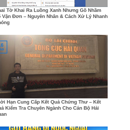
ai Tờ Khai Ra Luồng Xanh Nhưng Gõ Nhầm
 Vận Đơn – Nguyên Nhân & Cách Xử Lý Nhanh
hóng
16
h9
ời Hạn Cung Cấp Kết Quả Chứng Thư – Kết
ả Kiểm Tra Chuyên Ngành Cho Cán Bộ Hải
uan