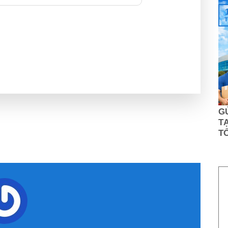
T
G
TẠ
T