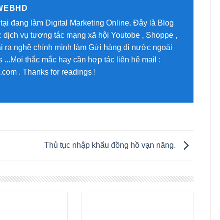
WEBHD
tại đang làm Digital Marketing Online. Đây là Blog
 dịch vụ tương tác mạng xã hội Youtobe , Shoppe ,
oài ra nghề chính mình làm Gửi hàng đi nước ngoài
...Mọi thắc mắc hay cần hợp tác liên hệ mail :
om . Thanks for readings !
Thủ tục nhập khẩu đồng hồ vạn năng.