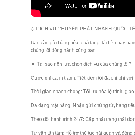
✈️ DỊCH VỤ CHUYỂN PHÁT NHANH QUỐC TẾ 
Bạn cần gửi hàng hóa, quà tặng, tài liệu hay hà
chúng tôi đồng hành cùng bạn!
🌟 Tại sao nên lựa chọn dịch vụ của chúng tôi?
Cước phí cạnh tranh: Tiết kiệm tối đa chi phí với
Thời gian nhanh chóng: Tối ưu hóa lộ trình, giao
Đa dạng mặt hàng: Nhận gửi chứng từ, hàng ti
Theo dõi hành trình 24/7: Cập nhật trạng thái đơ
Tư vấn tận tâm: Hỗ trợ thủ tục hải quan và đóng