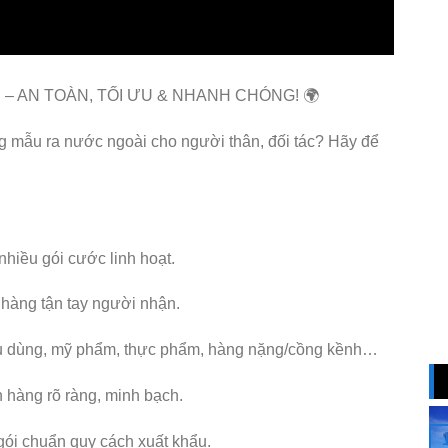
– AN TOÀN, TỐI ƯU & NHANH CHÓNG! 🌍
ng mẫu ra nước ngoài cho người thân, đối tác? Hãy để
 nhiều gói cước linh hoạt.
 hàng tận tay người nhận.
êu dùng, mỹ phẩm, thực phẩm, hàng nặng/cồng kềnh…
n hàng rõ ràng, minh bạch.
 gói chuẩn quy cách xuất khẩu.