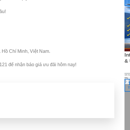
T
ầu!
 Hồ Chí Minh, Việt Nam.
In
&
121 để nhận báo giá ưu đãi hôm nay!
T