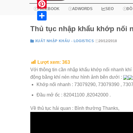
X
FACEBOOK
ADWORDS
SEO
ĐỒ
Pinterest
Share
Thủ tục nhập khẩu khớp nối n
XUẤT NHẬP KHẨU - LOGISTICS
20/12/2018
Lượt xem:
363
Với thông tin cần nhập khẩu khớp nối nhanh khí
động bằng khí nén như hình ảnh bên dưới :
Khớp nối nhanh : 73079290, 73079390 , 730
Đầu mở ốc : 82041100 ,82042000 .
Về thủ tục hải quan : Bình thường Thanks,