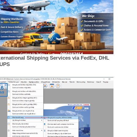
h9
ternational Shipping Services via FedEx, DHL
 UPS
16
h9