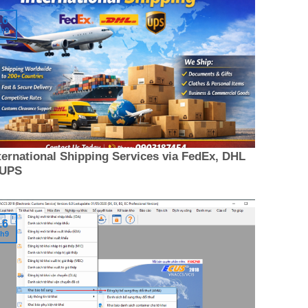
16
h9
ternational Shipping Services via FedEx, DHL
 UPS
16
h9