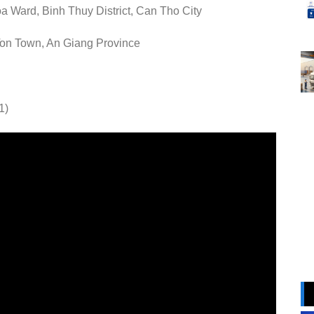
 Ward, Binh Thuy District, Can Tho City
Ton Town, An Giang Province
1)