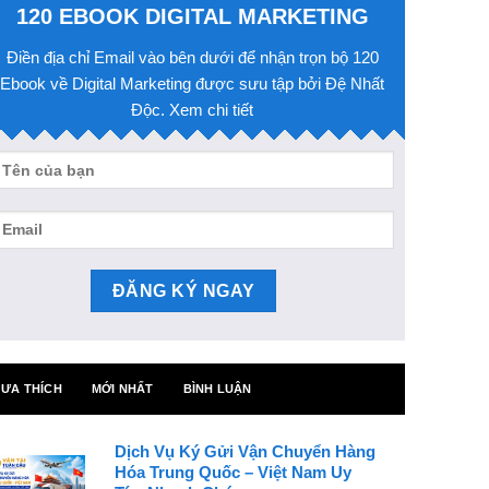
120 EBOOK DIGITAL MARKETING
Điền địa chỉ Email vào bên dưới để nhận trọn bộ 120
Ebook về Digital Marketing được sưu tập bởi Đệ Nhất
Độc. Xem chi tiết
ƯA THÍCH
MỚI NHẤT
BÌNH LUẬN
Dịch Vụ Ký Gửi Vận Chuyển Hàng
Hóa Trung Quốc – Việt Nam Uy