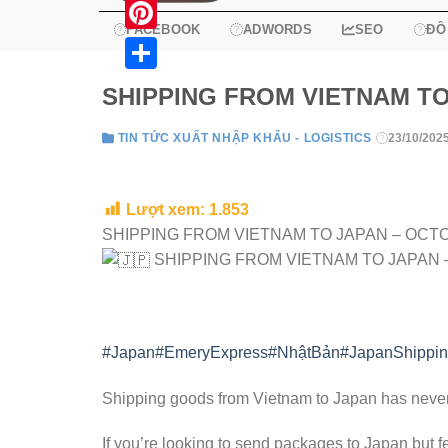
X
FACEBOOK
ADWORDS
SEO
ĐỒ
Pinterest
Share
SHIPPING FROM VIETNAM TO
TIN TỨC XUẤT NHẬP KHẨU - LOGISTICS
23/10/202
Lượt xem:
1.853
SHIPPING FROM VIETNAM TO JAPAN – OCT
SHIPPING FROM VIETNAM TO JAPAN 
#Japan
#EmeryExpress
#NhậtBản
#JapanShippi
Shipping goods from Vietnam to Japan has never
If you’re looking to send packages to Japan but 