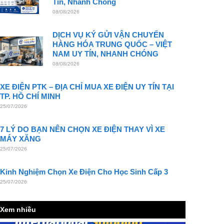
Tín, Nhanh Chóng
08/08/2026
DỊCH VỤ KÝ GỬI VẬN CHUYỂN
HÀNG HÓA TRUNG QUỐC – VIỆT
NAM UY TÍN, NHANH CHÓNG
08/08/2026
XE ĐIỆN PTK – ĐỊA CHỈ MUA XE ĐIỆN UY TÍN TẠI
TP. HỒ CHÍ MINH
25/07/2026
7 LÝ DO BẠN NÊN CHỌN XE ĐIỆN THAY VÌ XE
MÁY XĂNG
25/07/2026
Kinh Nghiệm Chọn Xe Điện Cho Học Sinh Cấp 3
25/07/2026
Xem nhiều