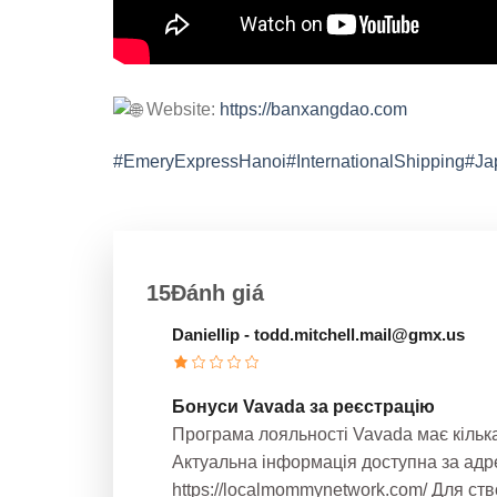
Website:
https://banxangdao.com
#EmeryExpressHanoi
#InternationalShipping
#Ja
15Đánh giá
Daniellip
- todd.mitchell.mail@gmx.us
Бонуси Vavada за реєстрацію
Програма лояльності Vavada має кілька
Актуальна інформація доступна за адр
https://localmommynetwork.com/ Для ст