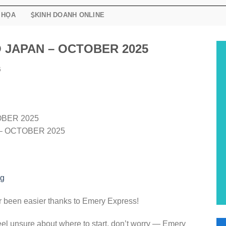
 HỌA
KINH DOANH ONLINE
 JAPAN – OCTOBER 2025
5
OBER 2025
– OCTOBER 2025
ng
 been easier thanks to Emery Express!
feel unsure about where to start, don’t worry — Emery