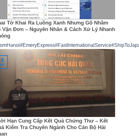
ai Tờ Khai Ra Luồng Xanh Nhưng Gõ Nhầm
 Vận Đơn – Nguyên Nhân & Cách Xử Lý Nhanh
hóng
romHanoi
#EmeryExpress
#FastInternationalService
#ShipToJap
16
h9
ời Hạn Cung Cấp Kết Quả Chứng Thư – Kết
ả Kiểm Tra Chuyên Ngành Cho Cán Bộ Hải
uan