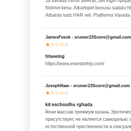
Ja vavada mirror atveras, bet login ripojas
Notiriet kesu. Atkartojiet bonusu sadalu h
Atbalsts ludz HAR reti. Platforma Vavada 
JamesFeesk
- xrumer23Score@gmail.com
htseeing
https://www.investortrip.com/
JosephNaw
- xrumer23Score@gmail.com
kit eschoolhu rghada
йони массаж премиум казань Эротическ
присутствует, не является самоцелью; 
естественной чувственности и сексуал