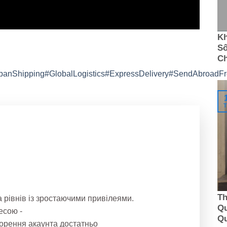
Kh
Số
C
panShipping
#GlobalLogistics
#ExpressDelivery
#SendAbroadF
T
Th
 рівнів із зростаючими привілеями.
Qu
есою -
Q
ворення акаунта достатньо