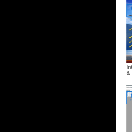
T
In
&
T