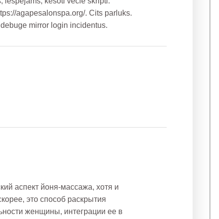
, iespejams, kesoti vecie skripti.
ttps://agapesalonspa.org/. Cits parluks.
debuge mirror login incidentus.
ий аспект йоня-массажа, хотя и
скорее, это способ раскрытия
ьности женщины, интеграции ее в