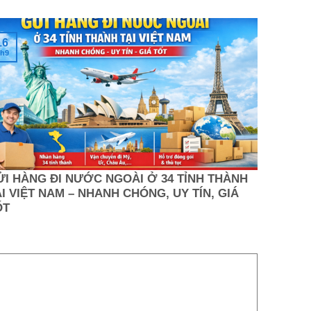
16
h9
ỬI HÀNG ĐI NƯỚC NGOÀI Ở 34 TỈNH THÀNH
I VIỆT NAM – NHANH CHÓNG, UY TÍN, GIÁ
ỐT