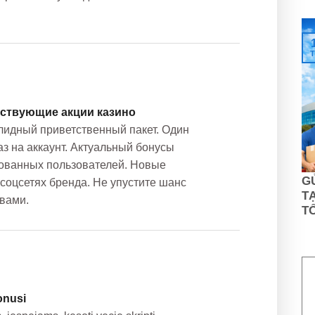
T
йствующие акции казино
лидный приветственный пакет. Один
аз на аккаунт. Актуальный бонусы
рованных пользователей. Новые
G
соцсетях бренда. Не упустите шанс
TẠ
твами.
T
onusi