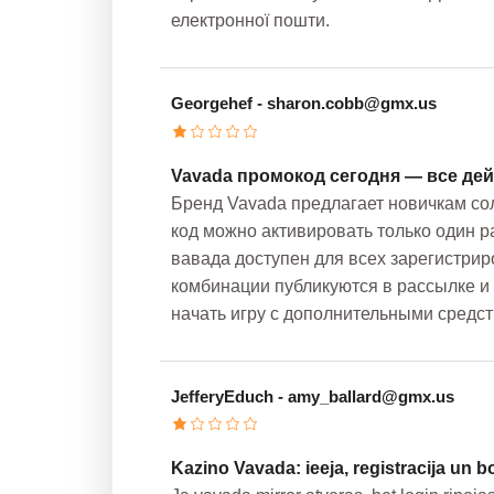
електронної пошти.
Georgehef
- sharon.cobb@gmx.us
Vavada промокод сегодня — все де
Бренд Vavada предлагает новичкам со
код можно активировать только один р
вавада доступен для всех зарегистри
комбинации публикуются в рассылке и 
начать игру с дополнительными средс
JefferyEduch
- amy_ballard@gmx.us
Kazino Vavada: ieeja, registracija un b