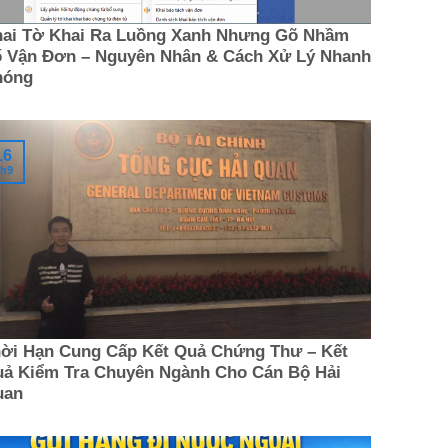
ai Tờ Khai Ra Luồng Xanh Nhưng Gõ Nhầm
 Vận Đơn – Nguyên Nhân & Cách Xử Lý Nhanh
hóng
16
h9
ời Hạn Cung Cấp Kết Quả Chứng Thư – Kết
ả Kiểm Tra Chuyên Ngành Cho Cán Bộ Hải
uan