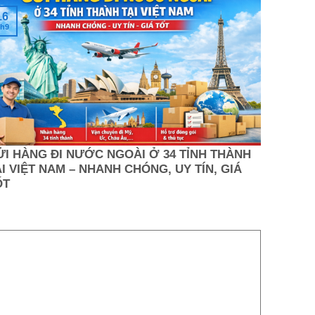
16
h9
ỬI HÀNG ĐI NƯỚC NGOÀI Ở 34 TỈNH THÀNH
I VIỆT NAM – NHANH CHÓNG, UY TÍN, GIÁ
ỐT