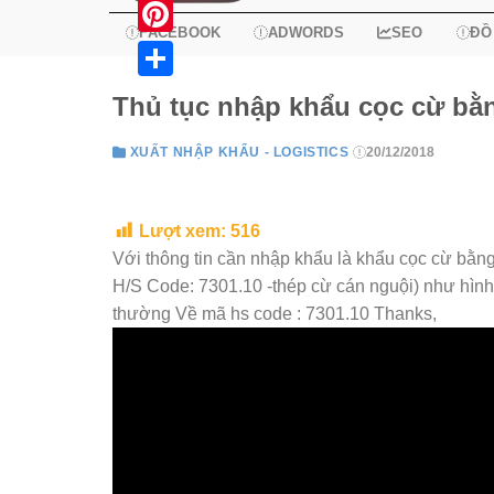
X
FACEBOOK
ADWORDS
SEO
ĐỒ
Pinterest
Share
Thủ tục nhập khẩu cọc cừ bằn
XUẤT NHẬP KHẨU - LOGISTICS
20/12/2018
Lượt xem:
516
Với thông tin cần nhập khẩu là khẩu cọc cừ bằn
H/S Code: 7301.10 -thép cừ cán nguội) như hìn
thường Về mã hs code : 7301.10 Thanks,