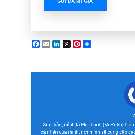
GỬI ĐÁNH GIÁ
Facebook
Email
LinkedIn
X
Pinterest
Share
Xin chào, mình là Mr Thanh (Mr.Petro) hiện 
cá nhân của mình, nơi mình sẽ cung cấp các