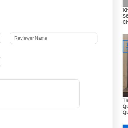
Kh
Số
C
T
Th
Qu
Q