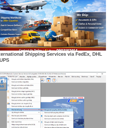
h9
ternational Shipping Services via FedEx, DHL
 UPS
16
h9