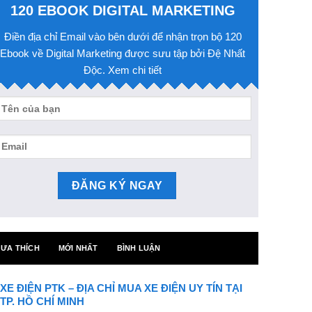
120 EBOOK DIGITAL MARKETING
Điền địa chỉ Email vào bên dưới để nhận trọn bộ 120
Ebook về Digital Marketing được sưu tập bởi Đệ Nhất
Độc. Xem chi tiết
ƯA THÍCH
MỚI NHẤT
BÌNH LUẬN
XE ĐIỆN PTK – ĐỊA CHỈ MUA XE ĐIỆN UY TÍN TẠI
TP. HỒ CHÍ MINH