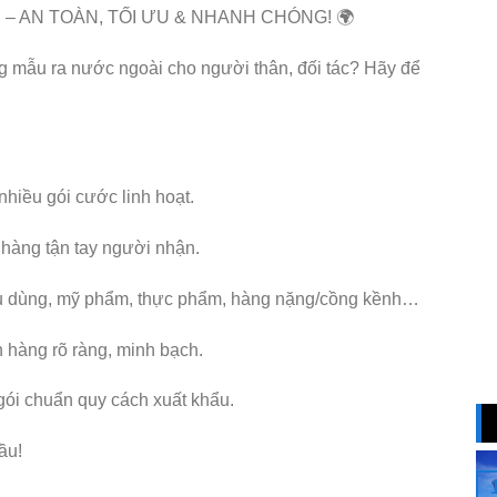
– AN TOÀN, TỐI ƯU & NHANH CHÓNG! 🌍
ng mẫu ra nước ngoài cho người thân, đối tác? Hãy để
 nhiều gói cước linh hoạt.
 hàng tận tay người nhận.
êu dùng, mỹ phẩm, thực phẩm, hàng nặng/cồng kềnh…
n hàng rõ ràng, minh bạch.
 gói chuẩn quy cách xuất khẩu.
ầu!