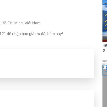
T
 Hồ Chí Minh, Việt Nam.
121 để nhận báo giá ưu đãi hôm nay!
In
&
T