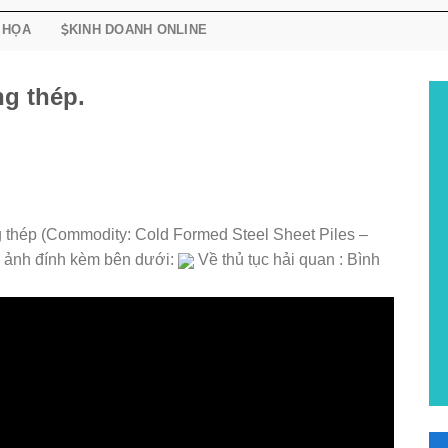
 HỌA
KINH DOANH ONLINE
g thép.
g thép (Commodity: Cold Formed Steel Sheet Piles –
h ảnh đính kèm bên dưới:
Về thủ tục hải quan : Bình