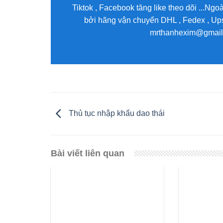
Tiktok , Facebook tăng like theo dõi ...Ng
bởi hãng vận chuyển DHL , Fedex , Ups 
mrthanhexim@gmail.c
Thủ tục nhập khẩu dao thái
Bài viết liên quan