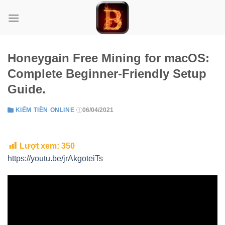
Skip
to
content
Honeygain Free Mining for macOS:
Complete Beginner-Friendly Setup
Guide.
KIẾM TIỀN ONLINE
06/04/2021
Lượt xem:
350
https://youtu.be/jrAkgoteiTs