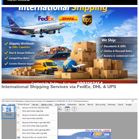
16
Th9
International Shipping Services via FedEx, DHL & UPS
16
Th9