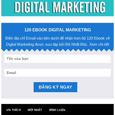
120 EBOOK DIGITAL MARKETING
Điền địa chỉ Email vào bên dưới để nhận trọn bộ 120 Ebook về
Digital Marketing được sưu tập bởi Đệ Nhất Độc. Xem chi tiết
ƯA THÍCH
MỚI NHẤT
BÌNH LUẬN