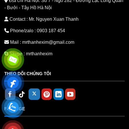
Địa chỉ Hà Nội:
Số 7 - Ngõ 282 - Đường Lạc Long Quân
- Bưởi - Tây Hồ Hà Nội
Contact : Mr. Nguyen Xuan Thanh
Phone/zalo :
0903 187 454
Mail :
mrthanhexim@gmail.com
Skype :
mrthanhexim
THEO DÕI CHÚNG TÔI
FANPAGE