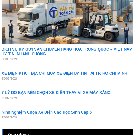
DỊCH VỤ KÝ GỬI VẬN CHUYỂN HÀNG HÓA TRUNG QUỐC – VIỆT NAM
UY TÍN, NHANH CHÓNG
08/08/2026
XE ĐIỆN PTK – ĐỊA CHỈ MUA XE ĐIỆN UY TÍN TẠI TP. HỒ CHÍ MINH
25/07/2026
7 LÝ DO BẠN NÊN CHỌN XE ĐIỆN THAY VÌ XE MÁY XĂNG
25/07/2026
Kinh Nghiệm Chọn Xe Điện Cho Học Sinh Cấp 3
25/07/2026
Xem nhiều