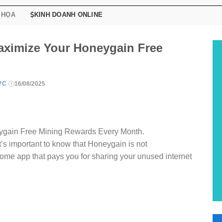
 HỌA
KINH DOANH ONLINE
Maximize Your Honeygain Free
TỨC
16/08/2025
eygain Free Mining Rewards Every Month.
it’s important to know that Honeygain is not
ncome app that pays you for sharing your unused internet