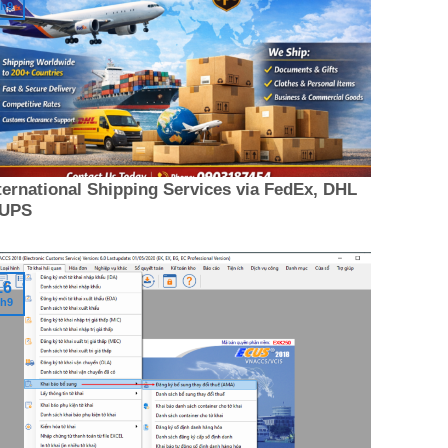
h9
ternational Shipping Services via FedEx, DHL
 UPS
16
h9