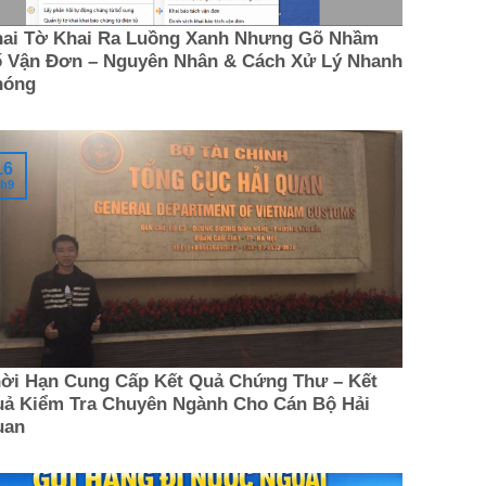
ai Tờ Khai Ra Luồng Xanh Nhưng Gõ Nhầm
 Vận Đơn – Nguyên Nhân & Cách Xử Lý Nhanh
hóng
16
h9
ời Hạn Cung Cấp Kết Quả Chứng Thư – Kết
ả Kiểm Tra Chuyên Ngành Cho Cán Bộ Hải
uan