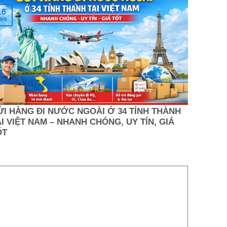
16
h9
ỬI HÀNG ĐI NƯỚC NGOÀI Ở 34 TỈNH THÀNH
I VIỆT NAM – NHANH CHÓNG, UY TÍN, GIÁ
ỐT