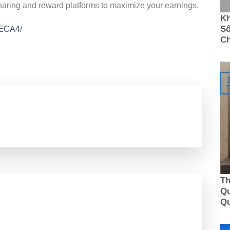
haring and reward platforms to maximize your earnings.
Kh
Số
0ECA4/
C
T
Th
Qu
Q