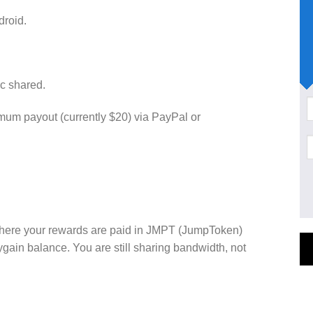
droid.
ic shared.
um payout (currently $20) via PayPal or
here your rewards are paid in JMPT (JumpToken)
ain balance. You are still sharing bandwidth, not