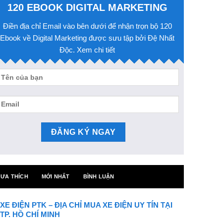
120 EBOOK DIGITAL MARKETING
Điền địa chỉ Email vào bên dưới để nhận trọn bộ 120
Ebook về Digital Marketing được sưu tập bởi Đệ Nhất
Độc. Xem chi tiết
ƯA THÍCH
MỚI NHẤT
BÌNH LUẬN
XE ĐIỆN PTK – ĐỊA CHỈ MUA XE ĐIỆN UY TÍN TẠI
TP. HỒ CHÍ MINH