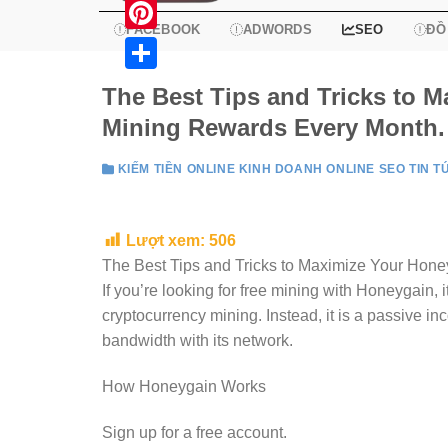
X
FACEBOOK
ADWORDS
SEO
ĐỒ
Pinterest
Share
The Best Tips and Tricks to 
Mining Rewards Every Month.
KIẾM TIỀN ONLINE KINH DOANH ONLINE SEO TIN 
Lượt xem:
506
The Best Tips and Tricks to Maximize Your Hon
If you’re looking for free mining with Honeygain, 
cryptocurrency mining. Instead, it is a passive i
bandwidth with its network.
How Honeygain Works
Sign up for a free account.