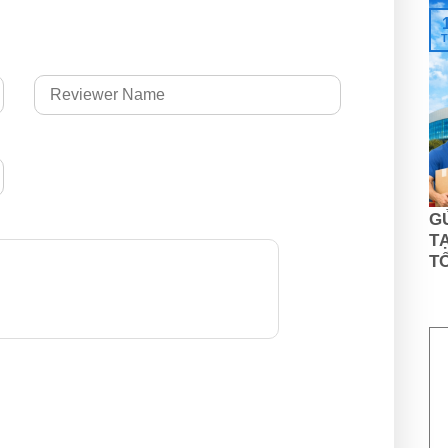
T
G
TẠ
T