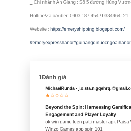
_ Chi nhánh An Giang : Số 5 đường Hùng Vương,
Hotline/Zalo/Viber: 0903 187 454 / 0334964121
Website :
https://emeryshipping.blogspot.com/
#emeryexpresshanoi
#guihangdinuocngoaihanoi
1Đánh giá
MichaelRunda
- j.o.sta.n.gqehrq.@gmail.
Beyond the Spin: Harnessing Gamificat
Engagement and Player Loyalty
ok win game teen patti master apk Pais
Winzo Games app spin 101