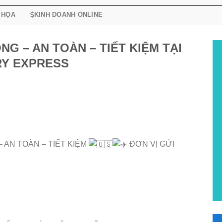
 HỌA
KINH DOANH ONLINE
G – AN TOÀN – TIẾT KIỆM TẠI
RY EXPRESS
 AN TOÀN – TIẾT KIỆM
ĐƠN VỊ GỬI