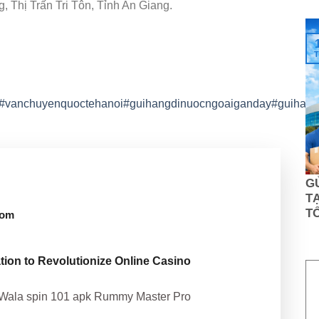
 Thị Trấn Tri Tôn, Tỉnh An Giang.
T
#vanchuyenquoctehanoi
#guihangdinuocngoaiganday
#guihang
G
TẠ
T
com
ion to Revolutionize Online Casino
a Wala spin 101 apk Rummy Master Pro