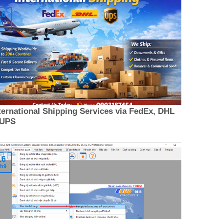
16
h9
ternational Shipping Services via FedEx, DHL
 UPS
16
h9