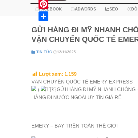
X
FACEBOOK
ADWORDS
SEO
ĐỒ
Pinterest
Share
GỬI HÀNG ĐI MỸ NHANH CHÓN
VẬN CHUYỂN QUỐC TẾ EME
TIN TỨC
12/11/2025
Lượt xem:
1.159
VẬN CHUYỂN QUỐC TẾ EMERY EXPRESS
GỬI HÀNG ĐI MỸ NHANH CHÓNG –
HÀNG ĐI NƯỚC NGOÀI UY TÍN GIÁ RẺ
EMERY – BAY TRÊN TOÀN THẾ GIỚI