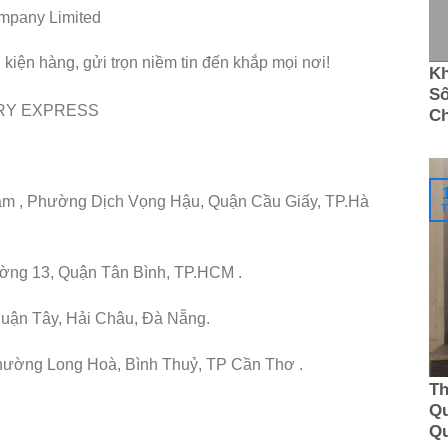
pany Limited
iện hàng, gửi trọn niềm tin đến khắp mọi nơi!
Kh
Số
ERY EXPRESS
C
âm , Phường Dịch Vọng Hậu, Quận Cầu Giấy, TP.Hà
T
ường 13, Quận Tân Bình, TP.HCM .
huận Tây, Hải Châu, Đà Nẵng.
hường Long Hoà, Bình Thuỷ, TP Cần Thơ .
Th
Qu
Q