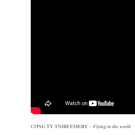
𝐂𝐎̂𝐍𝐆 𝐓𝐘 𝐓𝐍𝐇𝐇 𝐄𝐌𝐄𝐑𝐘 – 𝑭𝒍𝒚𝒊𝒏𝒈 𝒊𝒏 𝒕𝒉𝒆 𝒘𝒐𝒓𝒍𝒅