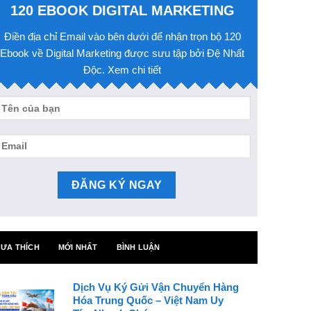
120 EBOOK DIGITAL MARKETING
Điền địa chỉ Email vào bên dưới để nhận trọn bộ 120
Ebook về Digital Marketing được sưu tập bởi Đệ Nhất
Độc. Xem chi tiết
ƯA THÍCH
MỚI NHẤT
BÌNH LUẬN
Dịch Vụ Ký Gửi Vận Chuyển Hàng
Hóa Trung Quốc – Việt Nam Uy