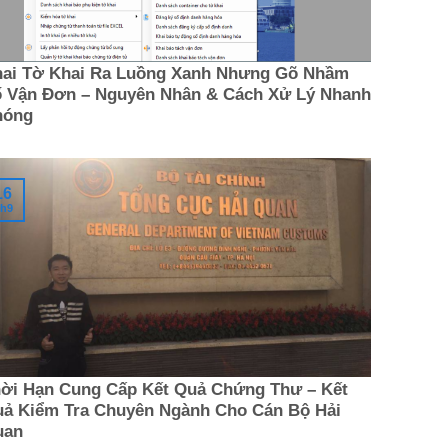
ai Tờ Khai Ra Luồng Xanh Nhưng Gõ Nhầm
 Vận Đơn – Nguyên Nhân & Cách Xử Lý Nhanh
hóng
16
h9
ời Hạn Cung Cấp Kết Quả Chứng Thư – Kết
ả Kiểm Tra Chuyên Ngành Cho Cán Bộ Hải
uan