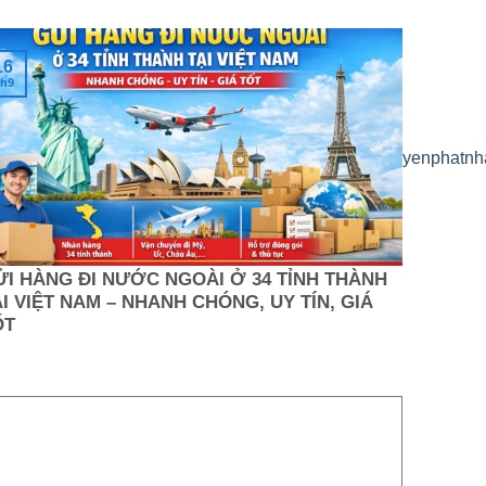
16
h9
hanoi
#emeryexpress
#chuyenphatquocte
#dichvuchuyenphatnh
ỬI HÀNG ĐI NƯỚC NGOÀI Ở 34 TỈNH THÀNH
I VIỆT NAM – NHANH CHÓNG, UY TÍN, GIÁ
ỐT