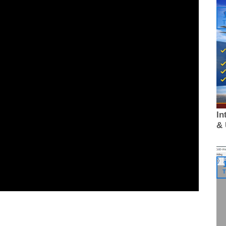
T
In
&
T