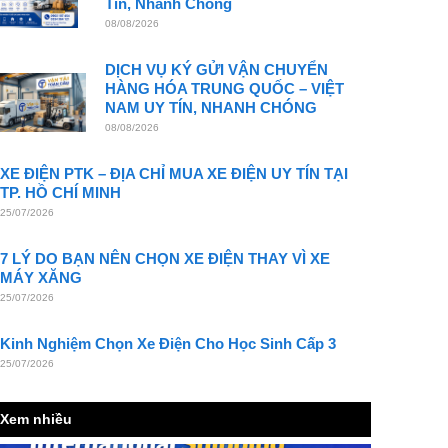
Tín, Nhanh Chóng
08/08/2026
DỊCH VỤ KÝ GỬI VẬN CHUYỂN
HÀNG HÓA TRUNG QUỐC – VIỆT
NAM UY TÍN, NHANH CHÓNG
08/08/2026
XE ĐIỆN PTK – ĐỊA CHỈ MUA XE ĐIỆN UY TÍN TẠI
TP. HỒ CHÍ MINH
25/07/2026
7 LÝ DO BẠN NÊN CHỌN XE ĐIỆN THAY VÌ XE
MÁY XĂNG
25/07/2026
Kinh Nghiệm Chọn Xe Điện Cho Học Sinh Cấp 3
25/07/2026
Xem nhiều