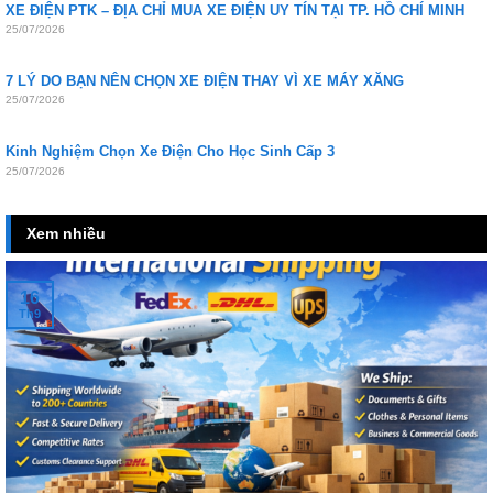
XE ĐIỆN PTK – ĐỊA CHỈ MUA XE ĐIỆN UY TÍN TẠI TP. HỒ CHÍ MINH
25/07/2026
7 LÝ DO BẠN NÊN CHỌN XE ĐIỆN THAY VÌ XE MÁY XĂNG
25/07/2026
Kinh Nghiệm Chọn Xe Điện Cho Học Sinh Cấp 3
25/07/2026
Xem nhiều
16
Th9