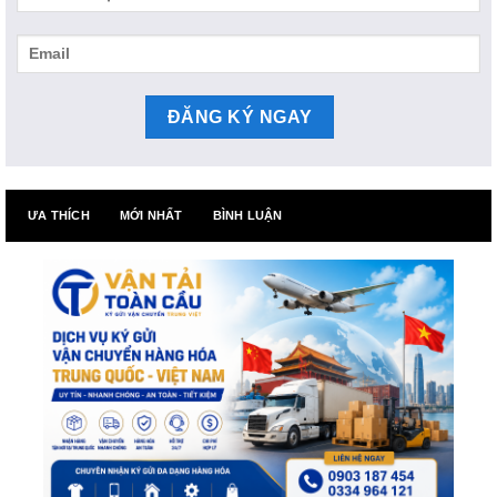
ƯA THÍCH
MỚI NHẤT
BÌNH LUẬN