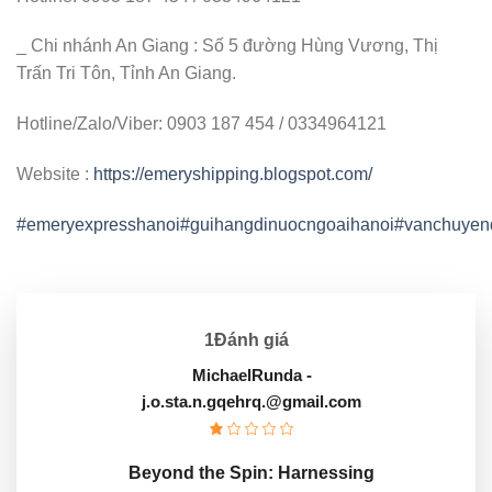
_ Chi nhánh An Giang : Số 5 đường Hùng Vương, Thị
Trấn Tri Tôn, Tỉnh An Giang.
Hotline/Zalo/Viber: 0903 187 454 / 0334964121
Website :
https://emeryshipping.blogspot.com/
#emeryexpresshanoi
#guihangdinuocngoaihanoi
#vanchuyen
1Đánh giá
MichaelRunda
-
j.o.sta.n.gqehrq.@gmail.com
Beyond the Spin: Harnessing