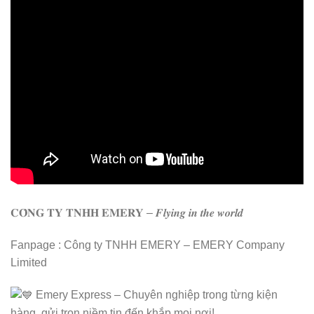
𝐂𝐎̂𝐍𝐆 𝐓𝐘 𝐓𝐍𝐇𝐇 𝐄𝐌𝐄𝐑𝐘 – 𝑭𝒍𝒚𝒊𝒏𝒈 𝒊𝒏 𝒕𝒉𝒆 𝒘𝒐𝒓𝒍𝒅
Fanpage : Công ty TNHH EMERY – EMERY Company
Limited
Emery Express – Chuyên nghiệp trong từng kiện
hàng, gửi trọn niềm tin đến khắp mọi nơi!