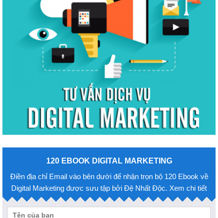
120 EBOOK DIGITAL MARKETING
Điền địa chỉ Email vào bên dưới để nhận trọn bộ 120 Ebook về
Digital Marketing được sưu tập bởi Đệ Nhất Độc. Xem chi tiết