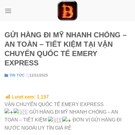
Skip
to
content
GỬI HÀNG ĐI MỸ NHANH CHÓNG –
AN TOÀN – TIẾT KIỆM TẠI VẬN
CHUYỂN QUỐC TẾ EMERY
EXPRESS
TIN TỨC
12/11/2025
Lượt xem:
1.157
VẬN CHUYỂN QUỐC TẾ EMERY EXPRESS
GỬI HÀNG ĐI MỸ NHANH CHÓNG – AN
TOÀN – TIẾT KIỆM
ĐƠN VỊ GỬI HÀNG ĐI
NƯỚC NGOÀI UY TÍN GIÁ RẺ