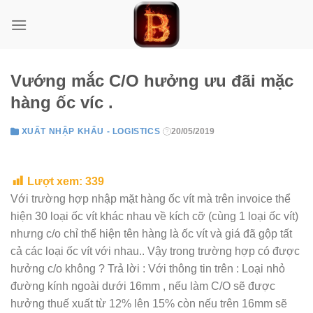
Skip
to
content
Vướng mắc C/O hưởng ưu đãi mặc
hàng ốc víc .
XUẤT NHẬP KHẨU - LOGISTICS
20/05/2019
Lượt xem:
339
Với trường hợp nhập mặt hàng ốc vít mà trên invoice thể
hiện 30 loại ốc vít khác nhau về kích cỡ (cùng 1 loại ốc vít)
nhưng c/o chỉ thể hiện tên hàng là ốc vít và giá đã gộp tất
cả các loại ốc vít với nhau.. Vậy trong trường hợp có được
hưởng c/o không ? Trả lời : Với thông tin trên : Loại nhỏ
đường kính ngoài dưới 16mm , nếu làm C/O sẽ được
hưởng thuế xuất từ 12% lên 15% còn nếu trên 16mm sẽ