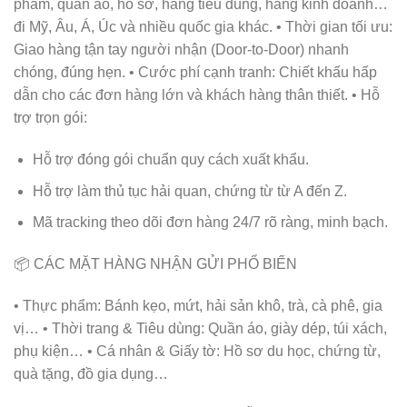
phẩm, quần áo, hồ sơ, hàng tiêu dùng, hàng kinh doanh…
đi Mỹ, Âu, Á, Úc và nhiều quốc gia khác. • Thời gian tối ưu:
Giao hàng tận tay người nhận (Door-to-Door) nhanh
chóng, đúng hẹn. • Cước phí cạnh tranh: Chiết khấu hấp
dẫn cho các đơn hàng lớn và khách hàng thân thiết. • Hỗ
trợ trọn gói:
Hỗ trợ đóng gói chuẩn quy cách xuất khẩu.
Hỗ trợ làm thủ tục hải quan, chứng từ từ A đến Z.
Mã tracking theo dõi đơn hàng 24/7 rõ ràng, minh bạch.
📦 CÁC MẶT HÀNG NHẬN GỬI PHỔ BIẾN
• Thực phẩm: Bánh kẹo, mứt, hải sản khô, trà, cà phê, gia
vị… • Thời trang & Tiêu dùng: Quần áo, giày dép, túi xách,
phụ kiện… • Cá nhân & Giấy tờ: Hồ sơ du học, chứng từ,
quà tặng, đồ gia dụng…