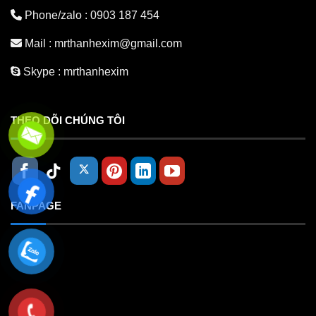
Phone/zalo :
0903 187 454
Mail :
mrthanhexim@gmail.com
Skype :
mrthanhexim
THEO DÕI CHÚNG TÔI
FANPAGE