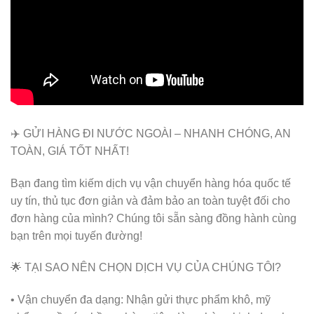
✈️ GỬI HÀNG ĐI NƯỚC NGOÀI – NHANH CHÓNG, AN
TOÀN, GIÁ TỐT NHẤT!
Bạn đang tìm kiếm dịch vụ vận chuyển hàng hóa quốc tế
uy tín, thủ tục đơn giản và đảm bảo an toàn tuyệt đối cho
đơn hàng của mình? Chúng tôi sẵn sàng đồng hành cùng
bạn trên mọi tuyến đường!
🌟 TẠI SAO NÊN CHỌN DỊCH VỤ CỦA CHÚNG TÔI?
• Vận chuyển đa dạng: Nhận gửi thực phẩm khô, mỹ