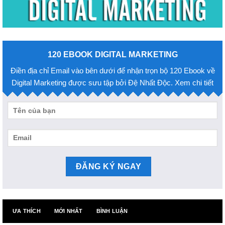
120 EBOOK DIGITAL MARKETING
Điền địa chỉ Email vào bên dưới để nhận trọn bộ 120 Ebook về
Digital Marketing được sưu tập bởi Đệ Nhất Độc. Xem chi tiết
ƯA THÍCH
MỚI NHẤT
BÌNH LUẬN