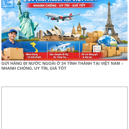
Th9
GỬI HÀNG ĐI NƯỚC NGOÀI Ở 34 TỈNH THÀNH TẠI VIỆT NAM –
NHANH CHÓNG, UY TÍN, GIÁ TỐT