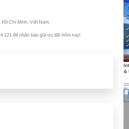
T
 Hồ Chí Minh, Việt Nam.
4 121 để nhận báo giá ưu đãi hôm nay!
In
&
T