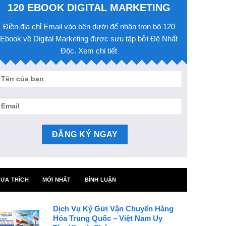
120 EBOOK DIGITAL MARKETING
Điền địa chỉ Email vào bên dưới để nhận trọn bộ 120
Ebook về Digital Marketing được sưu tập bởi Đệ Nhất
Độc. Xem chi tiết
ƯA THÍCH
MỚI NHẤT
BÌNH LUẬN
Dịch Vụ Ký Gửi Vận Chuyển Hàng
Hóa Trung Quốc – Việt Nam Uy