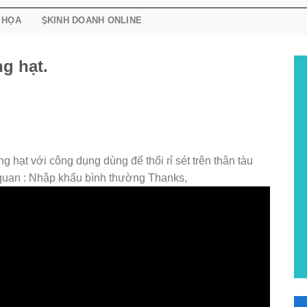
 HỌA
KINH DOANH ONLINE
g hạt.
g hạt với công dụng dùng để thổi rỉ sét trên thân tàu
i quan : Nhập khẩu bình thường Thanks,