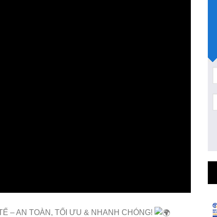
Ế – AN TOÀN, TỐI ƯU & NHANH CHÓNG!