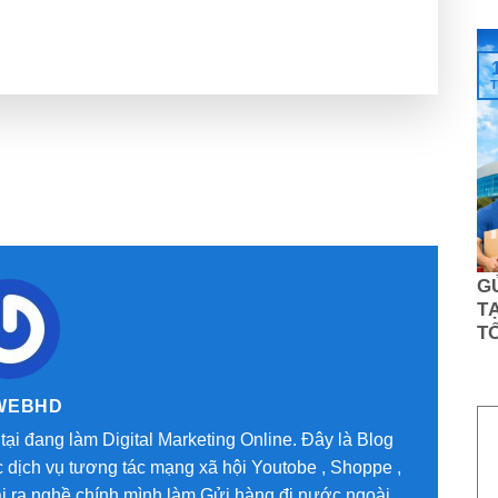
T
G
TẠ
T
WEBHD
tại đang làm Digital Marketing Online. Đây là Blog
 dịch vụ tương tác mạng xã hội Youtobe , Shoppe ,
oài ra nghề chính mình làm Gửi hàng đi nước ngoài