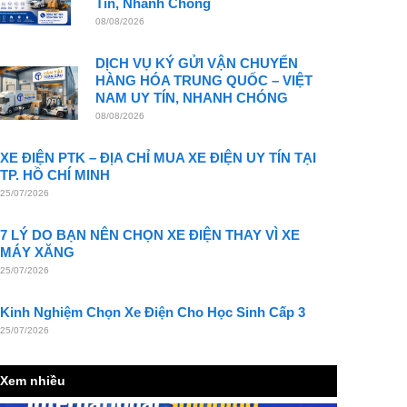
Tín, Nhanh Chóng
08/08/2026
DỊCH VỤ KÝ GỬI VẬN CHUYỂN
HÀNG HÓA TRUNG QUỐC – VIỆT
NAM UY TÍN, NHANH CHÓNG
08/08/2026
XE ĐIỆN PTK – ĐỊA CHỈ MUA XE ĐIỆN UY TÍN TẠI
TP. HỒ CHÍ MINH
25/07/2026
7 LÝ DO BẠN NÊN CHỌN XE ĐIỆN THAY VÌ XE
MÁY XĂNG
25/07/2026
Kinh Nghiệm Chọn Xe Điện Cho Học Sinh Cấp 3
25/07/2026
Xem nhiều