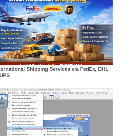
16
h9
ternational Shipping Services via FedEx, DHL
 UPS
16
h9