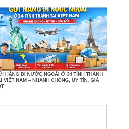
16
h9
ỬI HÀNG ĐI NƯỚC NGOÀI Ở 34 TỈNH THÀNH
I VIỆT NAM – NHANH CHÓNG, UY TÍN, GIÁ
ỐT