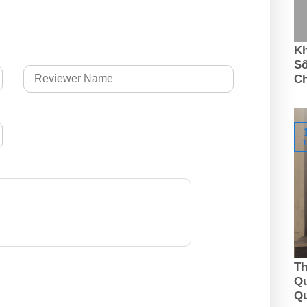
Kh
Số
C
T
Th
Qu
Q