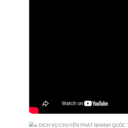
DỊCH VỤ CHUYỂN PHÁT NHANH QUỐC T