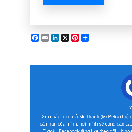
Facebook
Email
LinkedIn
X
Pinterest
Share
Xin chào, mình là Mr Thanh (Mr.Petro) hiện 
cá nhân của mình, nơi mình sẽ cung cấp các
Tiktok , Facebook tăng like theo dõi ...Ng