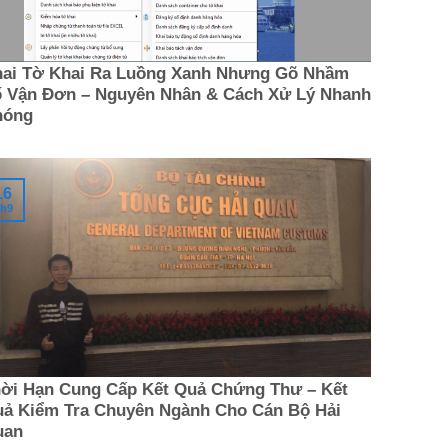
ai Tờ Khai Ra Luồng Xanh Nhưng Gõ Nhầm
 Vận Đơn – Nguyên Nhân & Cách Xử Lý Nhanh
hóng
16
h9
ời Hạn Cung Cấp Kết Quả Chứng Thư – Kết
ả Kiểm Tra Chuyên Ngành Cho Cán Bộ Hải
uan