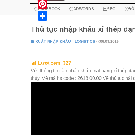
X
FACEBOOK
ADWORDS
SEO
ĐỒ
Pinterest
Share
Thủ tục nhập khẩu xỉ thép dạn
XUẤT NHẬP KHẨU - LOGISTICS
06/03/2019
Lượt xem:
327
Với thông tin cần nhập khẩu mặt hàng xỉ thép dạn
thủy. Về mã hs code : 2618.00.00 Về thủ tục hả