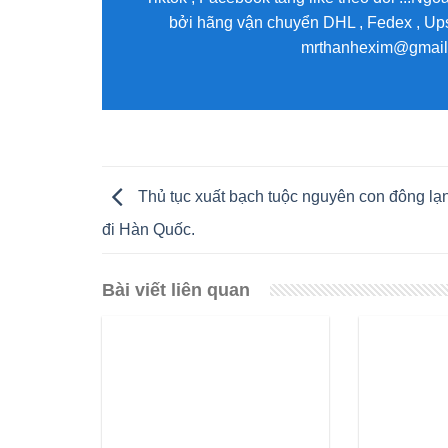
bởi hãng vận chuyển DHL , Fedex , Ups 
mrthanhexim@gmail.c
Thủ tục xuất bạch tuộc nguyên con đông lạ
đi Hàn Quốc.
Bài viết liên quan