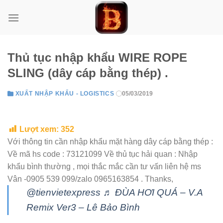
Skip
to
content
Thủ tục nhập khẩu WIRE ROPE
SLING (dây cáp bằng thép) .
XUẤT NHẬP KHẨU - LOGISTICS
05/03/2019
Lượt xem:
352
Với thông tin cần nhập khẩu mặt hàng dây cáp bằng thép :
Về mã hs code : 73121099 Về thủ tục hải quan : Nhập
khẩu bình thường , mọi thắc mắc cần tư vấn liên hệ ms
Vân -0905 539 099/zalo 0965163854 . Thanks,
@tienvietexpress
♬ ĐÙA HƠI QUÁ – V.A
Remix Ver3 – Lê Bảo Bình