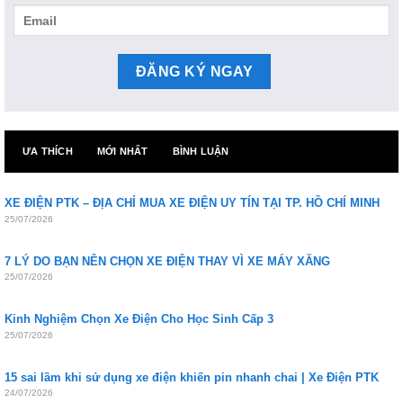
ƯA THÍCH
MỚI NHẤT
BÌNH LUẬN
XE ĐIỆN PTK – ĐỊA CHỈ MUA XE ĐIỆN UY TÍN TẠI TP. HỒ CHÍ MINH
25/07/2026
7 LÝ DO BẠN NÊN CHỌN XE ĐIỆN THAY VÌ XE MÁY XĂNG
25/07/2026
Kinh Nghiệm Chọn Xe Điện Cho Học Sinh Cấp 3
25/07/2026
15 sai lầm khi sử dụng xe điện khiến pin nhanh chai | Xe Điện PTK
24/07/2026