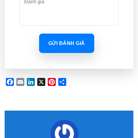
GỬI ĐÁNH GIÁ
Facebook
Email
LinkedIn
X
Pinterest
Share