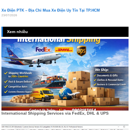
Xe Điện PTK – Địa Chỉ Mua Xe Điện Uy Tín Tại TP.HCM
23/07/2026
Xem nhiều
16
Th9
International Shipping Services via FedEx, DHL & UPS