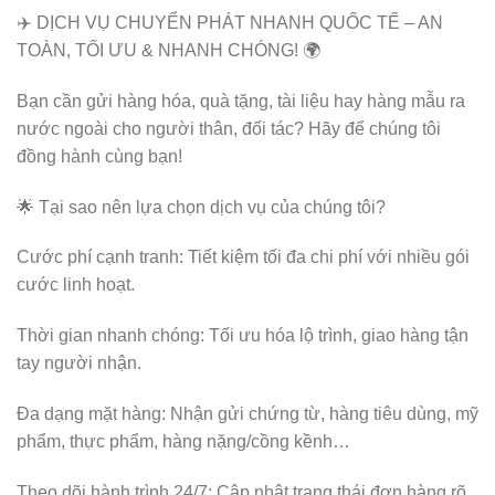
✈️ DỊCH VỤ CHUYỂN PHÁT NHANH QUỐC TẾ – AN
TOÀN, TỐI ƯU & NHANH CHÓNG! 🌍
Bạn cần gửi hàng hóa, quà tặng, tài liệu hay hàng mẫu ra
nước ngoài cho người thân, đối tác? Hãy để chúng tôi
đồng hành cùng bạn!
🌟 Tại sao nên lựa chọn dịch vụ của chúng tôi?
Cước phí cạnh tranh: Tiết kiệm tối đa chi phí với nhiều gói
cước linh hoạt.
Thời gian nhanh chóng: Tối ưu hóa lộ trình, giao hàng tận
tay người nhận.
Đa dạng mặt hàng: Nhận gửi chứng từ, hàng tiêu dùng, mỹ
phẩm, thực phẩm, hàng nặng/cồng kềnh…
Theo dõi hành trình 24/7: Cập nhật trạng thái đơn hàng rõ