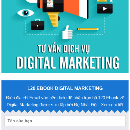
120 EBOOK DIGITAL MARKETING
Điền địa chỉ Email vào bên dưới để nhận trọn bộ 120 Ebook về
Digital Marketing được sưu tập bởi Đệ Nhất Độc. Xem chi tiết