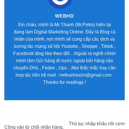
WEBHD
Xin chào, mình là Mr Thanh (Mr.Petro) hiện tại
đang làm Digital Marketing Online. Đây là Blog cá
nhân của mình, nơi mình sẽ cung cấp các dịch vụ
tương tác mạng xã hội Youtobe , Shoppe , Tiktok ,
Facebook tăng like theo dõi ...Ngoài ra nghề chính
mình làm Gửi hàng đi nước ngoài bởi hãng vận
chuyển DHL , Fedex , Ups ...Mọi thắc mắc hay cần
hợp tác liên hệ mail : mrthanhexim@gmail.com .
Thanks for readings !
Thủ tục nhập khẩu nồi cơm
Công văn từ chối nhận hàng.