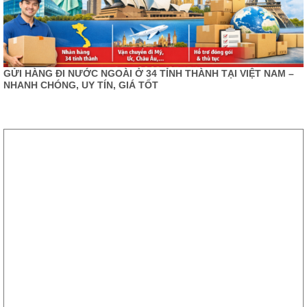
GỬI HÀNG ĐI NƯỚC NGOÀI Ở 34 TỈNH THÀNH TẠI VIỆT NAM –
NHANH CHÓNG, UY TÍN, GIÁ TỐT