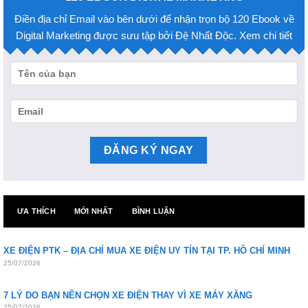
Điền địa chỉ Email vào bên dưới để nhận trọn bộ 120 Ebook về
Digital Marketing được sưu tập bởi Đệ Nhất Độc. Xem chi tiết
ƯA THÍCH
MỚI NHẤT
BÌNH LUẬN
XE ĐIỆN PTK – ĐỊA CHỈ MUA XE ĐIỆN UY TÍN TẠI TP. HỒ CHÍ MINH
25/07/2026
7 LÝ DO BẠN NÊN CHỌN XE ĐIỆN THAY VÌ XE MÁY XĂNG
25/07/2026