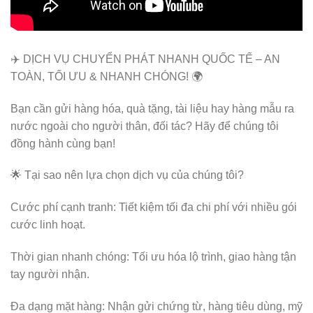
✈️ DỊCH VỤ CHUYỂN PHÁT NHANH QUỐC TẾ – AN
TOÀN, TỐI ƯU & NHANH CHÓNG! 🌍
Bạn cần gửi hàng hóa, quà tặng, tài liệu hay hàng mẫu ra
nước ngoài cho người thân, đối tác? Hãy để chúng tôi
đồng hành cùng bạn!
🌟 Tại sao nên lựa chọn dịch vụ của chúng tôi?
Cước phí cạnh tranh: Tiết kiệm tối đa chi phí với nhiều gói
cước linh hoạt.
Thời gian nhanh chóng: Tối ưu hóa lộ trình, giao hàng tận
tay người nhận.
Đa dạng mặt hàng: Nhận gửi chứng từ, hàng tiêu dùng, mỹ