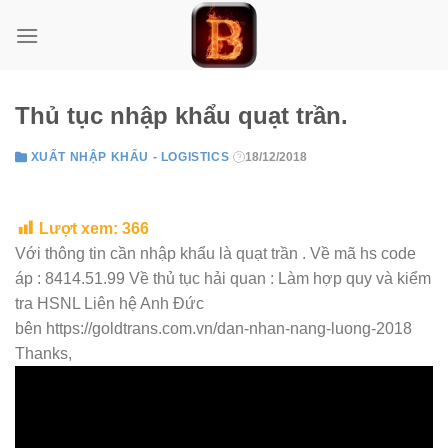
Skip
to
content
Thủ tục nhập khẩu quạt trần.
XUẤT NHẬP KHẨU - LOGISTICS
18/12/2018
Lượt xem:
366
Với thông tin cần nhập khẩu là quạt trần . Về mã hs code
áp : 8414.51.99 Về thủ tục hải quan : Làm hợp quy và kiểm
tra HSNL Liên hệ Anh Đức
bên https://goldtrans.com.vn/dan-nhan-nang-luong-2018
Thanks,