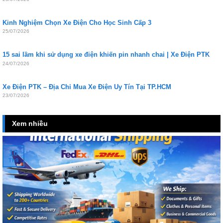
Kinh Nghiệm Chọn Xe Điện Cho Học Sinh Cấp 3
25/07/2026
15 sai lầm khi sử dụng xe điện khiến pin nhanh chai | Xe Điện PTK
24/07/2026
Xe Điện PTK – Địa Chỉ Mua Xe Điện Uy Tín Tại TP.HCM
23/07/2026
Xem nhiều
16
Th9