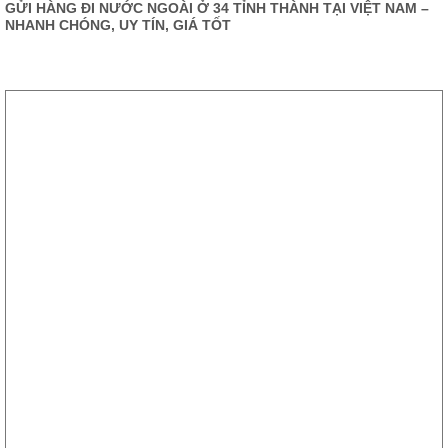
GỬI HÀNG ĐI NƯỚC NGOÀI Ở 34 TỈNH THÀNH TẠI VIỆT NAM –
NHANH CHÓNG, UY TÍN, GIÁ TỐT