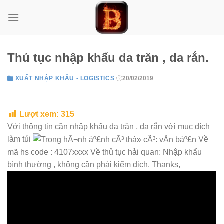
Skip
to
content
Thủ tục nhập khẩu da trăn , da rắn.
XUẤT NHẬP KHẨU - LOGISTICS
20/02/2019
Lượt xem:
315
Với thông tin cần nhập khẩu da trăn , da rắn với mục đích
làm túi
Về
mã hs code : 4107xxxx Về thủ tục hải quan: Nhập khẩu
bình thường , không cần phải kiểm dịch. Thanks,