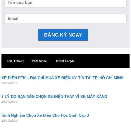
ƯA THÍCH
MỚI NHẤT
BÌNH LUẬN
XE ĐIỆN PTK – ĐỊA CHỈ MUA XE ĐIỆN UY TÍN TẠI TP. HỒ CHÍ MINH
25/07/2026
7 LÝ DO BẠN NÊN CHỌN XE ĐIỆN THAY VÌ XE MÁY XĂNG
25/07/2026
Kinh Nghiệm Chọn Xe Điện Cho Học Sinh Cấp 3
25/07/2026