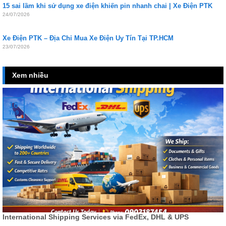
15 sai lầm khi sử dụng xe điện khiến pin nhanh chai | Xe Điện PTK
24/07/2026
Xe Điện PTK – Địa Chỉ Mua Xe Điện Uy Tín Tại TP.HCM
23/07/2026
Xem nhiều
16
Th9
International Shipping Services via FedEx, DHL & UPS