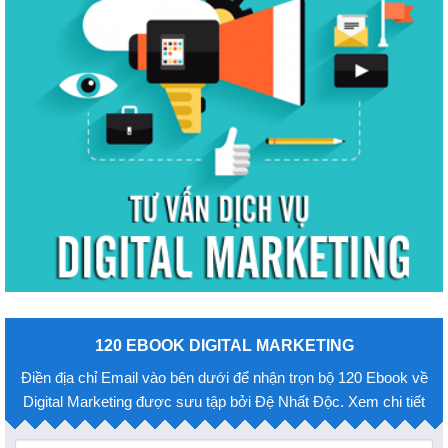
120 EBOOK DIGITAL MARKETING
Điền địa chỉ Email vào bên dưới để nhận trọn bộ 120 Ebook về
Digital Marketing được sưu tập bởi Đệ Nhất Độc. Xem chi tiết