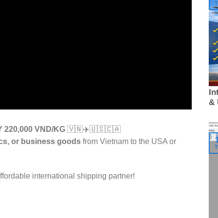
T
In
&
 220,000 VND/KG
🇻🇳✈️🇺🇸🇨🇦
ics, or business goods
from Vietnam to the USA or
T
ffordable international shipping partner!