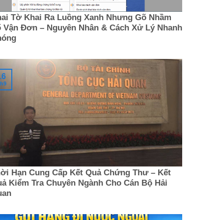
ai Tờ Khai Ra Luồng Xanh Nhưng Gõ Nhầm
 Vận Đơn – Nguyên Nhân & Cách Xử Lý Nhanh
hóng
16
h9
ời Hạn Cung Cấp Kết Quả Chứng Thư – Kết
ả Kiểm Tra Chuyên Ngành Cho Cán Bộ Hải
uan