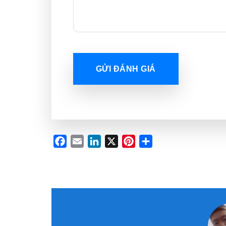
GỬI ĐÁNH GIÁ
Facebook
Email
LinkedIn
X
Pinterest
Share