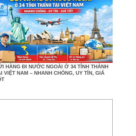
16
h9
ỬI HÀNG ĐI NƯỚC NGOÀI Ở 34 TỈNH THÀNH
I VIỆT NAM – NHANH CHÓNG, UY TÍN, GIÁ
ỐT