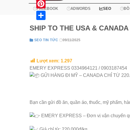
X
FACEBOOK
ADWORDS
SEO
ĐỒ
Pinterest
Share
SHIP TO THE USA & CANADA
SEO TIN TỨC
09/11/2025
Lượt xem:
1.297
EMERY EXPRESS 0334964121 / 0903187454
GỬI HÀNG ĐI MỸ – CANADA CHỈ TỪ 220
Bạn cần gửi đồ ăn, quần áo, thuốc, mỹ phẩm, 
EMERY E
XPRESS – Đơn vị vận chuyển quốc
Giá chỉ từ: 220.000đ/kg