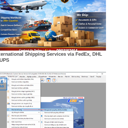
h9
ternational Shipping Services via FedEx, DHL
 UPS
16
h9