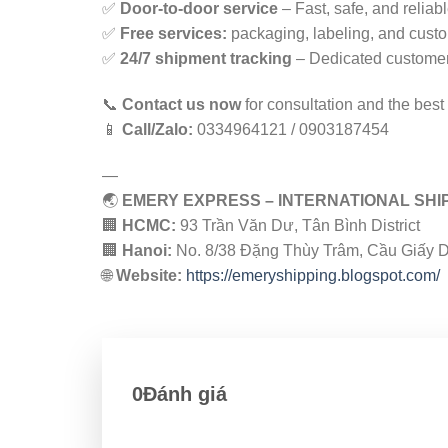
✅
Door-to-door service
– Fast, safe, and reliab
✅
Free services:
packaging, labeling, and custo
✅
24/7 shipment tracking
– Dedicated customer
📞
Contact us now
for consultation and the best 
📱
Call/Zalo:
0334964121 / 0903187454
—
🌏
EMERY EXPRESS – INTERNATIONAL SHI
🏢
HCMC:
93 Trần Văn Dư, Tân Bình District
🏢
Hanoi:
No. 8/38 Đặng Thùy Trâm, Cầu Giấy Di
🌐
Website:
https://emeryshipping.blogspot.com/
0Đánh giá