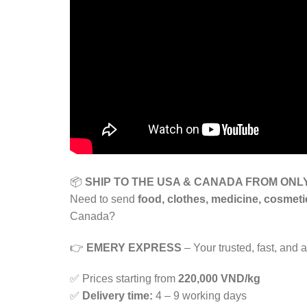
📦
SHIP TO THE USA & CANADA FROM ONLY
Need to send
food, clothes, medicine, cosmet
Canada?
👉
EMERY EXPRESS
– Your trusted, fast, and a
✅ Prices starting from
220,000 VND/kg
✅
Delivery time:
4 – 9 working days