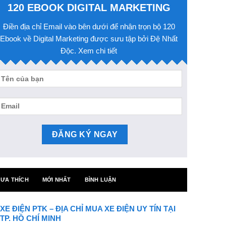
120 EBOOK DIGITAL MARKETING
Điền địa chỉ Email vào bên dưới để nhận trọn bộ 120
Ebook về Digital Marketing được sưu tập bởi Đệ Nhất
Độc. Xem chi tiết
ƯA THÍCH
MỚI NHẤT
BÌNH LUẬN
XE ĐIỆN PTK – ĐỊA CHỈ MUA XE ĐIỆN UY TÍN TẠI
TP. HỒ CHÍ MINH