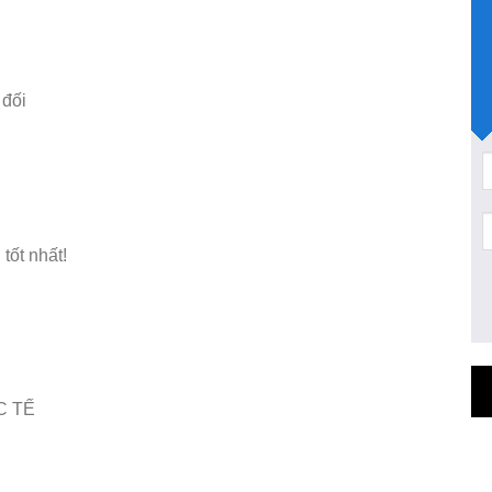
 đối
tốt nhất!
C TẾ