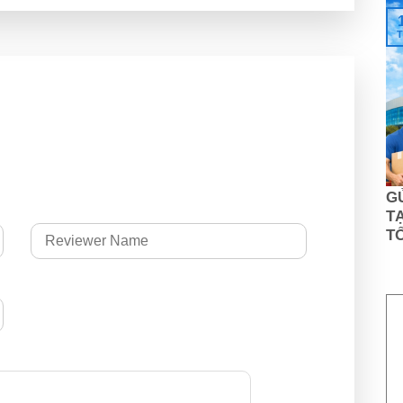
T
G
TẠ
T