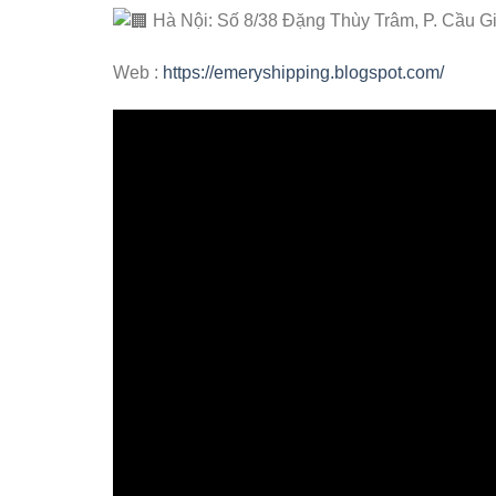
Hà Nội: Số 8/38 Đặng Thùy Trâm, P. Cầu G
Web :
https://emeryshipping.blogspot.com/