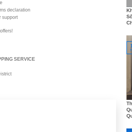
le
ms declaration
Kh
Số
 support
C
offers!
T
PPING SERVICE
strict
Th
Qu
Q