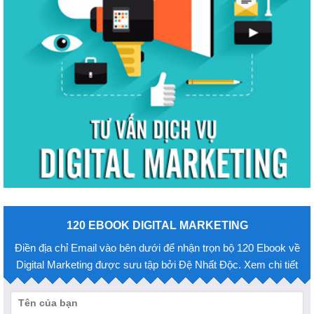
120 EBOOK DIGITAL MARKETING
Điền địa chỉ Email vào bên dưới để nhận trọn bộ 120 Ebook về
Digital Marketing được sưu tập bởi Đệ Nhất Độc. Xem chi tiết