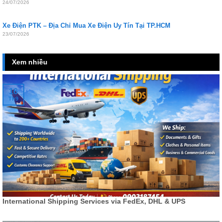
24/07/2026
Xe Điện PTK – Địa Chỉ Mua Xe Điện Uy Tín Tại TP.HCM
23/07/2026
Xem nhiều
16
Th9
International Shipping Services via FedEx, DHL & UPS