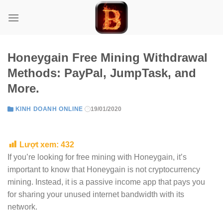
Skip
to
content
Honeygain Free Mining Withdrawal
Methods: PayPal, JumpTask, and
More.
KINH DOANH ONLINE
19/01/2020
Lượt xem:
432
If you’re looking for free mining with Honeygain, it’s
important to know that Honeygain is not cryptocurrency
mining. Instead, it is a passive income app that pays you
for sharing your unused internet bandwidth with its
network.