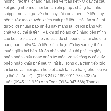
nilong , rác thải chẳng hạn. Nói về “cấu kết”- Ở đây thì cấu
kết giống như một mối làm ăn phi pháp , chẳng hạn như
shipper nói tao gửi về cho mày cái container phế liệu này
bên nước tao khuyến khích xuất phế liệu , mỗi lần xuất thì
được lợi nhuận bao nhiêu hay mang lại lợi ích bằng vật
chất và cụ thể là tiền . Và khi đó nó alo chủ hàng bên mình
cấu kết hợp tác với nó , rồi sau đó shipper chia lại cho chủ
hàng bao nhiêu % số tiền kiếm được đó tùy vào sự thỏa
thuận giữa hai bên. Muốn nhập phế liệu thì phải có giấy
phép nhập khẩu hoặc nhập ủy thác. Và số công ty có giấy
phép nhập khẩu phế liệu thì rất ít . Trong quá trình tiếp xúc
thì tôi có vài mối quan hệ biết cách làm về hàng phế liệu và
cụ thể là : Anh Qui (0168 2477 189/ 0911 784 433) Anh
Luân (0945 111 939) Anh Toàn (0934 047 668) Thanks,