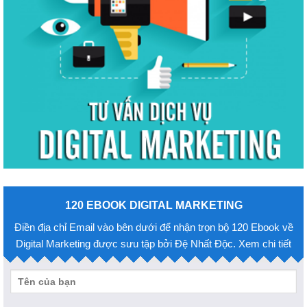
120 EBOOK DIGITAL MARKETING
Điền địa chỉ Email vào bên dưới để nhận trọn bộ 120 Ebook về
Digital Marketing được sưu tập bởi Đệ Nhất Độc. Xem chi tiết