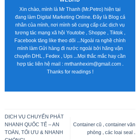
Xin chào, mình là Mr Thanh (Mr.Petro) hiện tại
đang làm Digital Marketing Online. Đây là Blog cá
nhân của mình, nơi mình sẽ cung cấp các dịch vụ
tương tác mạng xã hội Youtobe , Shoppe , Tiktok ,
Facebook tăng like theo dõi ...Ngoài ra nghề chính
mình làm Gửi hàng đi nước ngoài bởi hãng vận
chuyển DHL , Fedex , Ups ...Mọi thắc mắc hay cần
hợp tác liên hệ mail : mrthanhexim@gmail.com .
Thanks for readings !
DỊCH VỤ CHUYỂN PHÁT
NHANH QUỐC TẾ – AN
Container cũ , container văn
TOÀN, TỐI ƯU & NHANH
phòng , các loại seal .