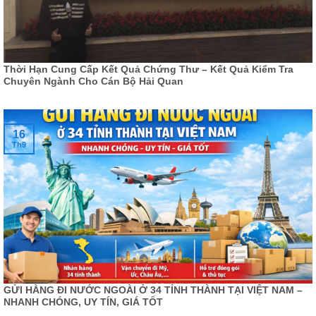
Thời Hạn Cung Cấp Kết Quả Chứng Thư – Kết Quả Kiểm Tra
Chuyên Ngành Cho Cán Bộ Hải Quan
16
Th9
GỬI HÀNG ĐI NƯỚC NGOÀI Ở 34 TỈNH THÀNH TẠI VIỆT NAM –
NHANH CHÓNG, UY TÍN, GIÁ TỐT