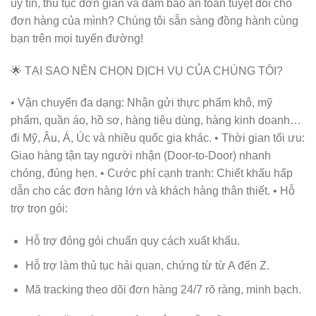
uy tín, thủ tục đơn giản và đảm bảo an toàn tuyệt đối cho
đơn hàng của mình? Chúng tôi sẵn sàng đồng hành cùng
bạn trên mọi tuyến đường!
🌟 TẠI SAO NÊN CHỌN DỊCH VỤ CỦA CHÚNG TÔI?
• Vận chuyển đa dạng: Nhận gửi thực phẩm khô, mỹ
phẩm, quần áo, hồ sơ, hàng tiêu dùng, hàng kinh doanh…
đi Mỹ, Âu, Á, Úc và nhiều quốc gia khác. • Thời gian tối ưu:
Giao hàng tận tay người nhận (Door-to-Door) nhanh
chóng, đúng hẹn. • Cước phí cạnh tranh: Chiết khấu hấp
dẫn cho các đơn hàng lớn và khách hàng thân thiết. • Hỗ
trợ trọn gói:
Hỗ trợ đóng gói chuẩn quy cách xuất khẩu.
Hỗ trợ làm thủ tục hải quan, chứng từ từ A đến Z.
Mã tracking theo dõi đơn hàng 24/7 rõ ràng, minh bạch.