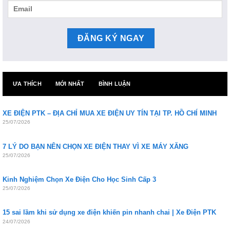
ƯA THÍCH
MỚI NHẤT
BÌNH LUẬN
XE ĐIỆN PTK – ĐỊA CHỈ MUA XE ĐIỆN UY TÍN TẠI TP. HỒ CHÍ MINH
25/07/2026
7 LÝ DO BẠN NÊN CHỌN XE ĐIỆN THAY VÌ XE MÁY XĂNG
25/07/2026
Kinh Nghiệm Chọn Xe Điện Cho Học Sinh Cấp 3
25/07/2026
15 sai lầm khi sử dụng xe điện khiến pin nhanh chai | Xe Điện PTK
24/07/2026