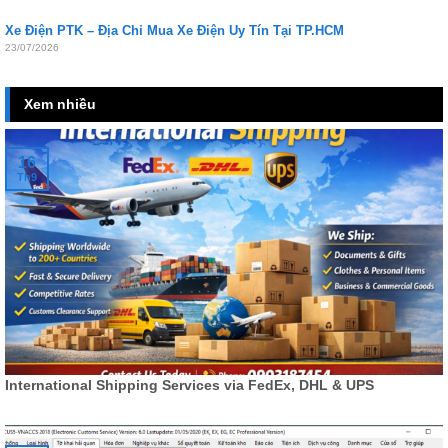
Xe Điện PTK – Địa Chỉ Mua Xe Điện Uy Tín Tại TP.HCM
23/07/2026
Xem nhiều
16
Th9
International Shipping Services via FedEx, DHL & UPS