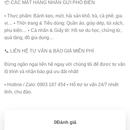
📦 CÁC MẶT HÀNG NHẬN GỬI PHỔ BIẾN
• Thực phẩm: Bánh kẹo, mứt, hải sản khô, trà, cà phê, gia
vị… • Thời trang & Tiêu dùng: Quần áo, giày dép, túi xách,
phụ kiện… • Cá nhân & Giấy tờ: Hồ sơ du học, chứng từ,
quà tặng, đồ gia dụng…
📞 LIÊN HỆ TƯ VẤN & BÁO GIÁ MIỄN PHÍ
Đừng ngần ngại liên hệ ngay với chúng tôi để được tư vấn
lộ trình và nhận báo giá ưu đãi nhất!
• Hotline / Zalo: 0903 187 454 • Hỗ trợ tư vấn 24/7 nhiệt
tình, chu đáo.
0Đánh giá