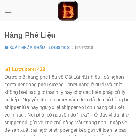
Skip
to
content
Hàng Phế Liệu
XUẤT NHẬP KHẨU - LOGISTICS
19/09/2018
Lượt xem:
423
zdfws85de↑↑↑Black Hat SEO backlinks, focusing on Black Hat SEO, Google Raking
Được biết hàng phế liệu về Cát Lái rất nhiều , cả nghàn
container đang phơi sương , phơi nắng ở dưới và chờ
không biết bao giờ thanh lý hay chờ các biện pháp xử lý
kế tiếp . Nguyên do container nằm dưới là do chủ hàng bị
shipper lừa hay ngược lại shipper với chủ hàng cấu kết
với nhau . Nói phải có nguyên do ‘’lừa’’ – Ở đây ví dụ như
shipper nói gửi về cho chủ hàng Vải chẳng hạn , nhập về
để sản xuất ; ai ngờ bị shipper gài kèo gửi về toàn là bao