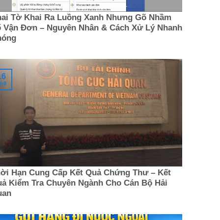
ai Tờ Khai Ra Luồng Xanh Nhưng Gõ Nhầm
 Vận Đơn – Nguyên Nhân & Cách Xử Lý Nhanh
hóng
16
h9
ời Hạn Cung Cấp Kết Quả Chứng Thư – Kết
ả Kiểm Tra Chuyên Ngành Cho Cán Bộ Hải
uan