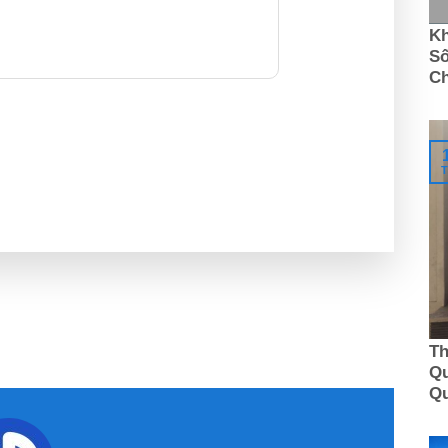
Kh
Số
C
T
Th
Qu
Q