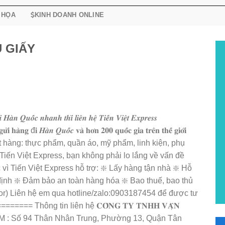
 HỌA
KINH DOANH ONLINE
U GIẤY
̀𝒏 𝑸𝒖𝒐̂́𝒄 𝒏𝒉𝒂𝒏𝒉 𝒕𝒉𝒊̀ 𝒍𝒊𝒆̂𝒏 𝒉𝒆̣̂ 𝑻𝒊𝒆̂́𝒏 𝑽𝒊𝒆̣̂𝒕 𝑬𝒙𝒑𝒓𝒆𝒔𝒔
 𝑯𝒂̀𝒏 𝑸𝒖𝒐̂́𝒄 𝐯𝐚̀ 𝐡𝐨̛𝐧 𝟐𝟎𝟎 𝐪𝐮𝐨̂́𝐜 𝐠𝐢𝐚 𝐭𝐫𝐞̂𝐧 𝐭𝐡𝐞̂́ 𝐠𝐢𝐨̛́𝐢
 dạng các mặt hàng: thực phẩm, quần áo, mỹ phẩm, linh kiện, phụ
Tiến Việt Express, bạn không phải lo lắng về vấn đề
 vì Tiến Việt Express hỗ trợ: ❇️ Lấy hàng tận nhà ❇️ Hỗ
 định ❇️ Đảm bảo an toàn hàng hóa ❇️ Bao thuế, bao thủ
oor) Liên hệ em qua hotline/zalo:0903187454 để được tư
= Thông tin liên hệ 𝐂𝐎̂𝐍𝐆 𝐓𝐘 𝐓𝐍𝐇𝐇 𝐕𝐀̣̂𝐍
📍 Địa Chỉ HCM : Số 94 Thân Nhân Trung, Phường 13, Quận Tân