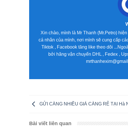
Xin chào, mình là Mr Thanh (Mr.Petro) hiện 
cá nhân của mình, nơi mình sẽ cung cấp các
Tiktok , Facebook tăng like theo dõi ...Ng
bởi hãng vận chuyển DHL , Fedex , Ups 
mrthanhexim@gmail.c
GỬI CÀNG NHIỀU GIÁ CÀNG RẺ TẠI Hà 
Bài viết liên quan