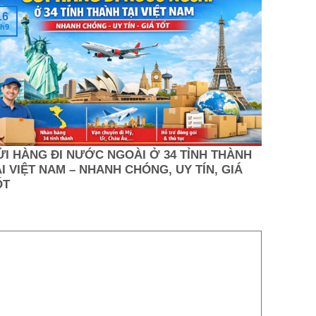
16
h9
ỬI HÀNG ĐI NƯỚC NGOÀI Ở 34 TỈNH THÀNH
I VIỆT NAM – NHANH CHÓNG, UY TÍN, GIÁ
ỐT