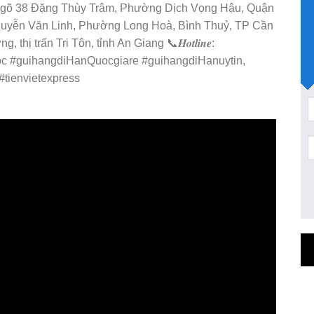
8 Ngõ 38 Đặng Thùy Trâm, Phường Dịch Vọng Hậu, Quận
Nguyễn Văn Linh, Phường Long Hoà, Bình Thuỷ, TP Cần
 trấn Tri Tôn, tỉnh An Giang 📞𝑯𝒐𝒕𝒍𝒊𝒏𝒆:
 #guihangdiHanQuocgiare #guihangdiHanuytin,
tienvietexpress