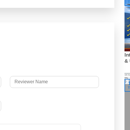
T
In
&
T