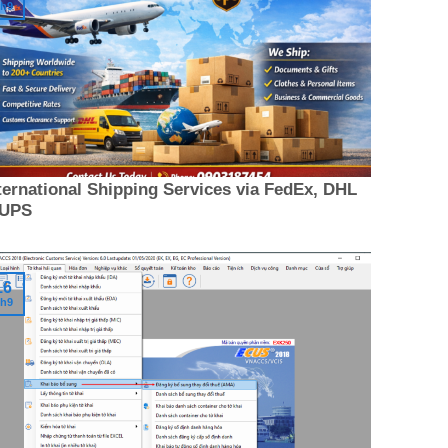
h9
ternational Shipping Services via FedEx, DHL
 UPS
16
h9