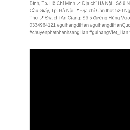
Bình, Tp. Hồ Chí Minh 📍 Địa chỉ Hà Nội : Số 
Cầu Giấy, Tp. Hà Nội 📍 Địa chỉ Cần thơ: 520 
Thơ 📍 Địa chỉ An Giang: Số 5 đường Hùng Vương, thị
0334964121 #guihangdiHan #guihangdiHanQuoc
#chuyenphatnhanhsangHan #guihangViet_Han #