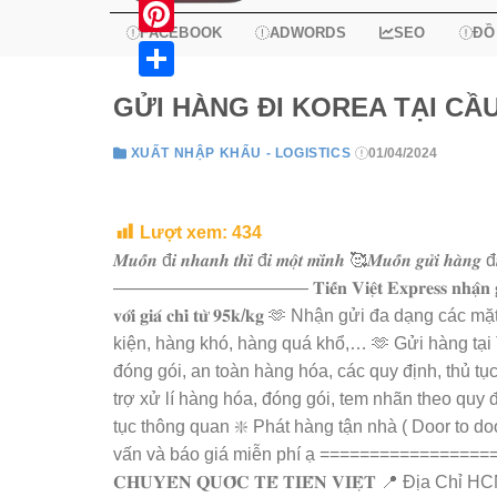
X
FACEBOOK
ADWORDS
SEO
ĐỒ
Pinterest
Share
GỬI HÀNG ĐI KOREA TẠI CẦ
XUẤT NHẬP KHẨU - LOGISTICS
01/04/2024
Lượt xem:
434
𝑴𝒖𝒐̂́𝒏 đ𝒊 𝒏𝒉𝒂𝒏𝒉 𝒕𝒉𝒊̀ đ𝒊 𝒎𝒐̣̂𝒕 𝒎𝒊̀𝒏𝒉 🥰𝑴𝒖𝒐̂́𝒏 𝒈𝒖̛̉𝒊 𝒉𝒂̀𝒏𝒈 đ𝒊 𝑯
——————————— 𝐓𝐢𝐞̂́𝐧 𝐕𝐢𝐞̣̂𝐭 𝐄𝐱𝐩𝐫𝐞𝐬𝐬 𝐧𝐡𝐚̣̂𝐧 𝐠𝐮̛̉𝐢 𝐡𝐚̀𝐧𝐠 đ𝐢
𝐯𝐨̛́𝐢 𝐠𝐢𝐚́ 𝐜𝐡𝐢̉ 𝐭𝐮̛̀ 𝟗𝟓𝐤/𝐤𝐠 🫶 Nhận gửi đa
kiện, hàng khó, hàng quá khổ,… 🫶 Gửi hàng tại 
đóng gói, an toàn hàng hóa, các quy định, thủ tục
trợ xử lí hàng hóa, đóng gói, tem nhãn theo quy
tục thông quan ❇️ Phát hàng tận nhà ( Door to d
vấn và báo giá miễn phí ạ ========================
𝐂𝐇𝐔𝐘𝐄̂̉𝐍 𝐐𝐔𝐎̂́𝐂 𝐓𝐄̂́ 𝐓𝐈𝐄̂́𝐍 𝐕𝐈𝐄̣̂𝐓 