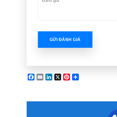
GỬI ĐÁNH GIÁ
Facebook
Email
LinkedIn
X
Pinterest
Share