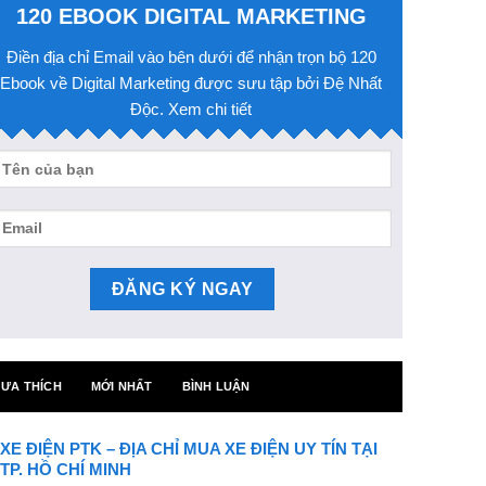
120 EBOOK DIGITAL MARKETING
Điền địa chỉ Email vào bên dưới để nhận trọn bộ 120
Ebook về Digital Marketing được sưu tập bởi Đệ Nhất
Độc. Xem chi tiết
ƯA THÍCH
MỚI NHẤT
BÌNH LUẬN
XE ĐIỆN PTK – ĐỊA CHỈ MUA XE ĐIỆN UY TÍN TẠI
TP. HỒ CHÍ MINH