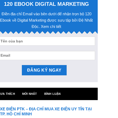
120 EBOOK DIGITAL MARKETING
Điền địa chỉ Email vào bên dưới để nhận trọn bộ 120
Ebook về Digital Marketing được sưu tập bởi Đệ Nhất
Độc. Xem chi tiết
ƯA THÍCH
MỚI NHẤT
BÌNH LUẬN
XE ĐIỆN PTK – ĐỊA CHỈ MUA XE ĐIỆN UY TÍN TẠI
TP. HỒ CHÍ MINH