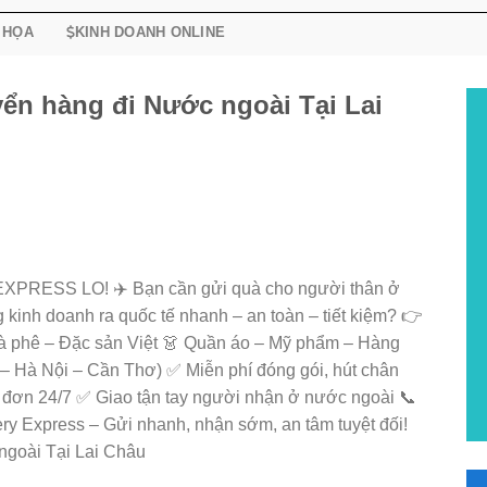
 HỌA
KINH DOANH ONLINE
ển hàng đi Nước ngoài Tại Lai
RESS LO! ✈️ Bạn cần gửi quà cho người thân ở
inh doanh ra quốc tế nhanh – an toàn – tiết kiệm? 👉
Cà phê – Đặc sản Việt 👗 Quần áo – Mỹ phẩm – Hàng
– Hà Nội – Cần Thơ) ✅ Miễn phí đóng gói, hút chân
 đơn 24/7 ✅ Giao tận tay người nhận ở nước ngoài 📞
y Express – Gửi nhanh, nhận sớm, an tâm tuyệt đối!
ngoài Tại Lai Châu