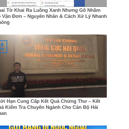
ai Tờ Khai Ra Luồng Xanh Nhưng Gõ Nhầm
 Vận Đơn – Nguyên Nhân & Cách Xử Lý Nhanh
hóng
16
h9
ời Hạn Cung Cấp Kết Quả Chứng Thư – Kết
ả Kiểm Tra Chuyên Ngành Cho Cán Bộ Hải
uan