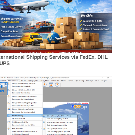
h9
ternational Shipping Services via FedEx, DHL
 UPS
16
h9