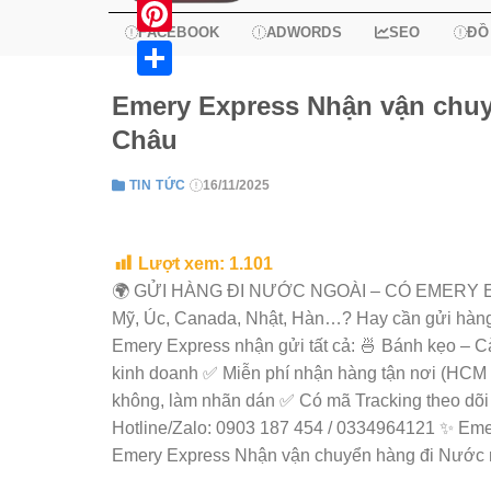
X
FACEBOOK
ADWORDS
SEO
ĐỒ
Pinterest
Share
Emery Express Nhận vận chuy
Châu
TIN TỨC
16/11/2025
Lượt xem:
1.101
🌍 GỬI HÀNG ĐI NƯỚC NGOÀI – CÓ EMERY EXP
Mỹ, Úc, Canada, Nhật, Hàn…? Hay cần gửi hàng k
Emery Express nhận gửi tất cả: 🍜 Bánh kẹo – 
kinh doanh ✅ Miễn phí nhận hàng tận nơi (HCM 
không, làm nhãn dán ✅ Có mã Tracking theo dõi
Hotline/Zalo: 0903 187 454 / 0334964121 ✨ Emer
Emery Express Nhận vận chuyển hàng đi Nước 