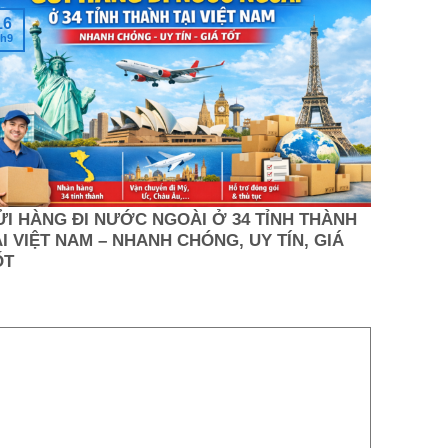
16
h9
ỬI HÀNG ĐI NƯỚC NGOÀI Ở 34 TỈNH THÀNH
I VIỆT NAM – NHANH CHÓNG, UY TÍN, GIÁ
ỐT