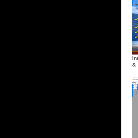
T
In
&
T