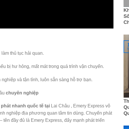
Kh
Số
C
T
 làm thủ tục hải quan.
ếu bị hư hỏng, mất mát trong quá trình vận chuyển.
nghiệp và tận tình, luôn sẵn sàng hỗ trợ bạn.
âu
chuyên nghiệp
Th
phát nhanh quốc tế tại
Lai Châu , Emery Express vô
Qu
Q
nh nghiệp địa phương quan tâm tin dùng. Chuyển phát
– tên đầy đủ là Emery Express, đẩy mạnh phát triển