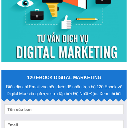
120 EBOOK DIGITAL MARKETING
Điền địa chỉ Email vào bên dưới để nhận trọn bộ 120 Ebook về
Digital Marketing được sưu tập bởi Đệ Nhất Độc. Xem chi tiết