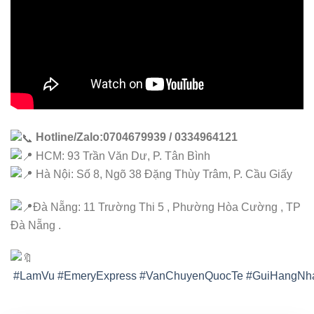
Hotline/Zalo:0704679939 / 0334964121
HCM: 93 Trần Văn Dư, P. Tân Bình
Hà Nội: Số 8, Ngõ 38 Đặng Thùy Trâm, P. Cầu Giấy
Đà Nẵng: 11 Trường Thi 5 , Phường Hòa Cường , TP
Đà Nẵng .
#LamVu
#EmeryExpress
#VanChuyenQuocTe
#GuiHangNh