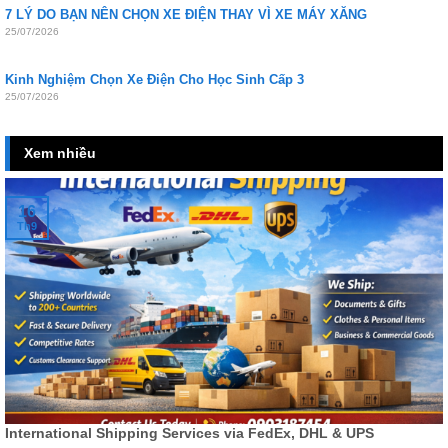
7 LÝ DO BẠN NÊN CHỌN XE ĐIỆN THAY VÌ XE MÁY XĂNG
25/07/2026
Kinh Nghiệm Chọn Xe Điện Cho Học Sinh Cấp 3
25/07/2026
Xem nhiều
16
Th9
International Shipping Services via FedEx, DHL & UPS