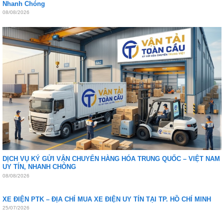
Nhanh Chóng
08/08/2026
DỊCH VỤ KÝ GỬI VẬN CHUYỂN HÀNG HÓA TRUNG QUỐC – VIỆT NAM
UY TÍN, NHANH CHÓNG
08/08/2026
XE ĐIỆN PTK – ĐỊA CHỈ MUA XE ĐIỆN UY TÍN TẠI TP. HỒ CHÍ MINH
25/07/2026