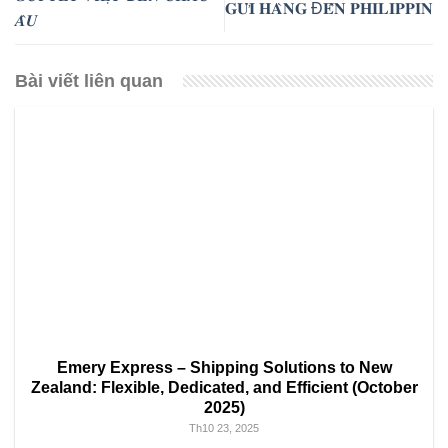
𝐆𝐔̛̉𝐈 𝐇𝐀̀𝐍𝐆 Đ𝐄̂́𝐍 𝐏𝐇𝐈𝐋𝐈𝐏𝐏𝐈𝐍
𝑨̂𝑼
Bài viết liên quan
Emery Express – Shipping Solutions to New
Zealand: Flexible, Dedicated, and Efficient (October
2025)
Th10 23, 2025