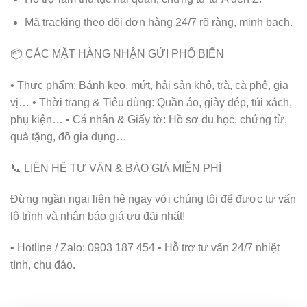
Mã tracking theo dõi đơn hàng 24/7 rõ ràng, minh bạch.
📦 CÁC MẶT HÀNG NHẬN GỬI PHỔ BIẾN
• Thực phẩm: Bánh kẹo, mứt, hải sản khô, trà, cà phê, gia
vị… • Thời trang & Tiêu dùng: Quần áo, giày dép, túi xách,
phụ kiện… • Cá nhân & Giấy tờ: Hồ sơ du học, chứng từ,
quà tặng, đồ gia dụng…
📞 LIÊN HỆ TƯ VẤN & BÁO GIÁ MIỄN PHÍ
Đừng ngần ngại liên hệ ngay với chúng tôi để được tư vấn
lộ trình và nhận báo giá ưu đãi nhất!
• Hotline / Zalo: 0903 187 454 • Hỗ trợ tư vấn 24/7 nhiệt
tình, chu đáo.