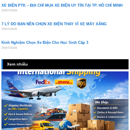
XE ĐIỆN PTK – ĐỊA CHỈ MUA XE ĐIỆN UY TÍN TẠI TP. HỒ CHÍ MINH
25/07/2026
7 LÝ DO BẠN NÊN CHỌN XE ĐIỆN THAY VÌ XE MÁY XĂNG
25/07/2026
Kinh Nghiệm Chọn Xe Điện Cho Học Sinh Cấp 3
25/07/2026
Xem nhiều
16
Th9