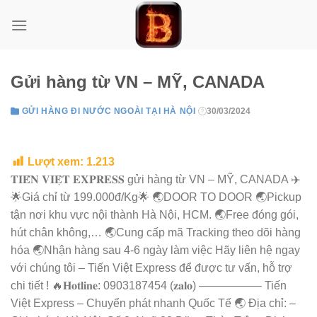
Skip
to
content
Gửi hàng từ VN – MỸ, CANADA
GỬI HÀNG ĐI NƯỚC NGOÀI TẠI HÀ NỘI
30/03/2024
Lượt xem:
1.213
𝐓𝐈𝐄̂́𝐍 𝐕𝐈𝐄̣̂𝐓 𝐄𝐗𝐏𝐑𝐄𝐒𝐒 gửi hàng từ VN – MỸ, CANADA ✈️
🌟Giá chỉ từ 199.000đ/Kg🌟 🌏DOOR TO DOOR 🌏Pickup
tận nơi khu vực nội thành Hà Nội, HCM. 🌏Free đóng gói,
hút chân không,… 🌏Cung cấp mã Tracking theo dõi hàng
hóa 🌏Nhận hàng sau 4-6 ngày làm việc Hãy liên hệ ngay
với chúng tôi – Tiến Việt Express để được tư vấn, hỗ trợ
chi tiết ! 🔥𝐇𝐨𝐭𝐥𝐢𝐧𝐞: 0903187454 (𝐳𝐚𝐥𝐨) —————– Tiến
Việt Express – Chuyển phát nhanh Quốc Tế 🌏 Địa chỉ: –