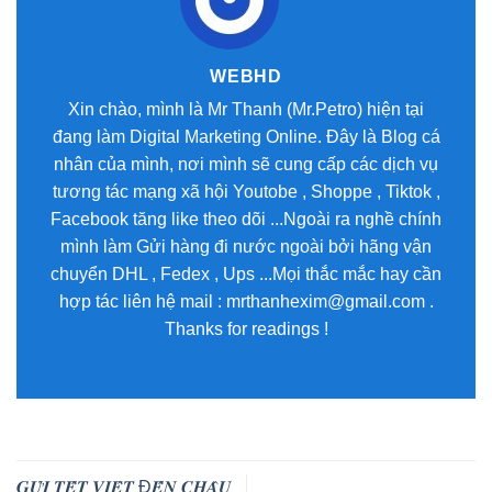
WEBHD
Xin chào, mình là Mr Thanh (Mr.Petro) hiện tại
đang làm Digital Marketing Online. Đây là Blog cá
nhân của mình, nơi mình sẽ cung cấp các dịch vụ
tương tác mạng xã hội Youtobe , Shoppe , Tiktok ,
Facebook tăng like theo dõi ...Ngoài ra nghề chính
mình làm Gửi hàng đi nước ngoài bởi hãng vận
chuyển DHL , Fedex , Ups ...Mọi thắc mắc hay cần
hợp tác liên hệ mail : mrthanhexim@gmail.com .
Thanks for readings !
𝑮𝑼̛̉𝑰 𝑻𝑬̂́𝑻 𝑽𝑰𝑬̣̂𝑻 Đ𝑬̂́𝑵 𝑪𝑯𝑨̂𝑼