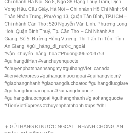
Chi nhánh Hà Nội: Số 8, Ngõ 38 Đặng Thùy Trâm, Dịch
Vọng Hậu, Cầu Giấy, Hà Nội – Chi nhánh Hồ Chí Minh: 94
Thân Nhân Trung, Phường 13, Quận Tân Bình, TP.HCM –
Chi nhánh Cần Thơ: 520 Nguyễn Văn Linh, Phường Long
Hoà, Quận Bình Thuỷ, Tp. Cần Thơ – Chi Nhánh An
Giang: Số 5, Đường Hùng Vương, Thị Trấn Tri Tôn, Tỉnh
An Giang. #gửi_hàng_đi_nước_ngoài
#vận_chuyển_hàng_hoa #Phuong0965204753
#guihangdiHan #vanchuyenquocte
#chuyenphatnhanhsangmy #guihangViet_canada
#tienvietexpress #guihangdinuocngoai #guihangvietmỹ
#giaohangnhanh #giaohangdiuchoatoc #guihangdiucgiare
#guihangdinuoacngoai #Guihangdiquocte
#guihangdinuocngoai #guihangnhanh #giaohangquocte
#TienVietExpress #chuyenphatnhanh #ups #dhl
✈️ GỬI HÀNG ĐI NƯỚC NGOÀI – NHANH CHÓNG, AN