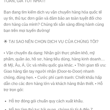
TOÀN, GIÁ TỐT NHẤT!
Bạn đang tìm kiếm dịch vụ vận chuyển hàng hóa quốc tế
uy tín, thủ tục đơn giản và đảm bảo an toàn tuyệt đối cho
đơn hàng của mình? Chúng tôi sẵn sàng đồng hành cùng
bạn trên mọi tuyến đường!
🌟 TẠI SAO NÊN CHỌN DỊCH VỤ CỦA CHÚNG TÔI?
• Vận chuyển đa dạng: Nhận gửi thực phẩm khô, mỹ
phẩm, quần áo, hồ sơ, hàng tiêu dùng, hàng kinh doanh…
đi Mỹ, Âu, Á, Úc và nhiều quốc gia khác. • Thời gian tối ưu:
Giao hàng tận tay người nhận (Door-to-Door) nhanh
chóng, đúng hẹn. • Cước phí cạnh tranh: Chiết khấu hấp
dẫn cho các đơn hàng lớn và khách hàng thân thiết. • Hỗ
trợ trọn gói:
Hỗ trợ đóng gói chuẩn quy cách xuất khẩu.
Hỗ trợ làm thủ tục hải quan, chứng từ từ A đến Z.