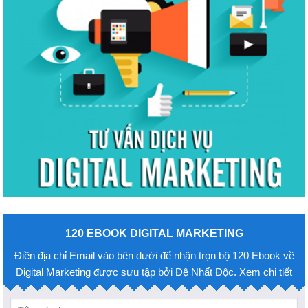
120 EBOOK DIGITAL MARKETING
Điền địa chỉ Email vào bên dưới để nhận trọn bộ 120 Ebook về
Digital Marketing được sưu tập bởi Đệ Nhất Độc. Xem chi tiết