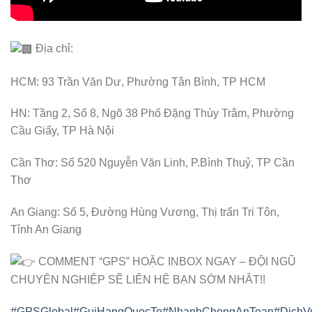
Địa chỉ:
HCM: 93 Trần Văn Dư, Phường Tân Bình, TP HCM
HN: Tầng 2, Số 8, Ngõ 38 Phố Đặng Thùy Trâm, Phường
Cầu Giấy, TP Hà Nội
Cần Thơ: Số 520 Nguyễn Văn Linh, P.Bình Thuỷ, TP Cần
Thơ
An Giang: Số 5, Đường Hùng Vương, Thị trấn Tri Tôn,
Tỉnh An Giang
COMMENT “GPS” HOẶC INBOX NGAY – ĐỘI NGŨ
CHUYÊN NGHIỆP SẼ LIÊN HỆ BẠN SỚM NHÂT!!
#GPSGlobal
#GuiHangQuocTe
#NhanhChongAnToan
#DichV