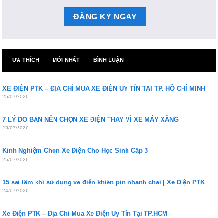
ƯA THÍCH
MỚI NHẤT
BÌNH LUẬN
XE ĐIỆN PTK – ĐỊA CHỈ MUA XE ĐIỆN UY TÍN TẠI TP. HỒ CHÍ MINH
25/07/2026
7 LÝ DO BẠN NÊN CHỌN XE ĐIỆN THAY VÌ XE MÁY XĂNG
25/07/2026
Kinh Nghiệm Chọn Xe Điện Cho Học Sinh Cấp 3
25/07/2026
15 sai lầm khi sử dụng xe điện khiến pin nhanh chai | Xe Điện PTK
24/07/2026
Xe Điện PTK – Địa Chỉ Mua Xe Điện Uy Tín Tại TP.HCM