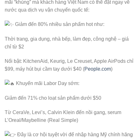
mãi “khủng” mà khách hàng Việt Nam có thể đặt ngay về
nước qua dịch vụ vận chuyển quốc tế:
Giảm đến 80% nhiều sản phẩm hot như:
Thời trang, gia dụng, nhà bếp, làm đẹp, công nghệ – giá
chỉ từ $2
Nổi bật: KitchenAid, Keurig, Le Creuset, Apple AirPods chỉ
$99, máy hút bụi cầm tay dưới $40 (
People.com
)
Khuyến mãi Labor Day sớm:
Giảm đến 71% cho loạt sản phẩm dưới $50
Từ CeraVe, Levi’s, Calvin Klein đến nồi gang, serum
L’Oreal/Maybelline (Real Simple)
Đây là cơ hội tuyệt vời để nhập hàng Mỹ chính hãng