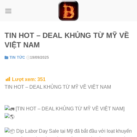
Skip
to
content
TIN HOT – DEAL KHỦNG TỪ MỸ VỀ
VIỆT NAM
TIN TỨC
19/09/2025
Lượt xem:
351
TIN HOT – DEAL KHỦNG TỪ MỸ VỀ VIỆT NAM
[TIN HOT – DEAL KHỦNG TỪ MỸ VỀ VIỆT NAM]
D
ịp Labor Day Sale tại Mỹ đã bắt đầu với loạt khuyến