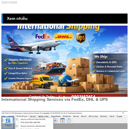
23/07/2026
Xem nhiều
16
Th9
International Shipping Services via FedEx, DHL & UPS
16
Th9