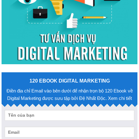
120 EBOOK DIGITAL MARKETING
Điền địa chỉ Email vào bên dưới để nhận trọn bộ 120 Ebook về
Digital Marketing được sưu tập bởi Đệ Nhất Độc. Xem chi tiết