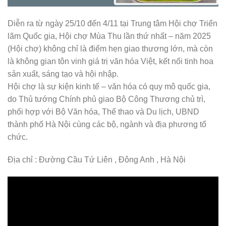
Diễn ra từ ngày 25/10 đến 4/11 tại Trung tâm Hội chợ Triển
lãm Quốc gia, Hội chợ Mùa Thu lần thứ nhất – năm 2025
(Hội chợ) không chỉ là điểm hẹn giao thương lớn, mà còn
là không gian tôn vinh giá trị văn hóa Việt, kết nối tinh hoa
sản xuất, sáng tạo và hội nhập.
Hội chợ là sự kiện kinh tế – văn hóa có quy mô quốc gia,
do Thủ tướng Chính phủ giao Bộ Công Thương chủ trì,
phối hợp với Bộ Văn hóa, Thể thao và Du lịch, UBND
thành phố Hà Nội cùng các bộ, ngành và địa phương tổ
chức.
Địa chỉ : Đường Cầu Tứ Liên , Đông Anh , Hà Nội