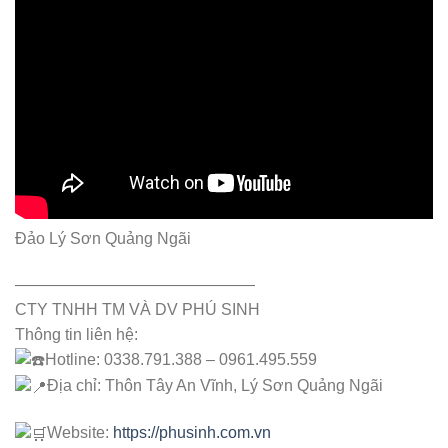
Đảo Lý Sơn Quảng Ngãi
———————————————
CTY TNHH TM VÀ DV PHÚ SINH
Thông tin liên hệ:
Hotline: 0338.791.388 – 0961.495.559
Địa chỉ: Thôn Tây An Vĩnh, Lý Sơn Quảng Ngãi
Website:
https://phusinh.com.vn