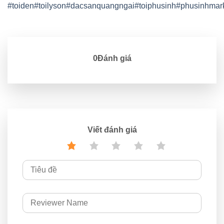
#toiden
#toilyson
#dacsanquangngai
#toiphusinh
#phusinhmar
0Đánh giá
Viết đánh giá