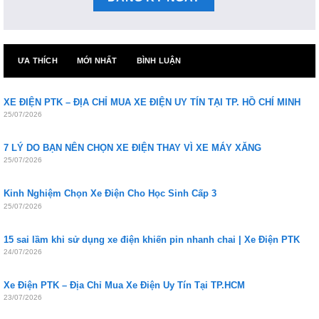
ƯA THÍCH
MỚI NHẤT
BÌNH LUẬN
XE ĐIỆN PTK – ĐỊA CHỈ MUA XE ĐIỆN UY TÍN TẠI TP. HỒ CHÍ MINH
25/07/2026
7 LÝ DO BẠN NÊN CHỌN XE ĐIỆN THAY VÌ XE MÁY XĂNG
25/07/2026
Kinh Nghiệm Chọn Xe Điện Cho Học Sinh Cấp 3
25/07/2026
15 sai lầm khi sử dụng xe điện khiến pin nhanh chai | Xe Điện PTK
24/07/2026
Xe Điện PTK – Địa Chỉ Mua Xe Điện Uy Tín Tại TP.HCM
23/07/2026