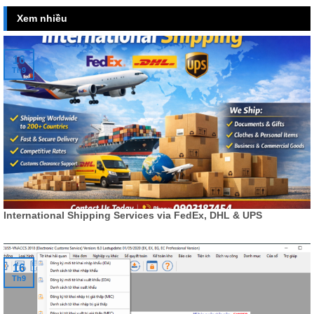
Xem nhiều
16
Th9
International Shipping Services via FedEx, DHL & UPS
16
Th9