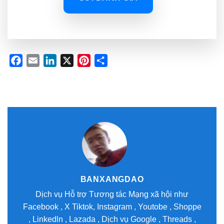
Facebook
Email
LinkedIn
X
Pinterest
Share
BANXANGDAO
Dịch vụ Hỗ trợ Tương tác Mạng xã hội như
Facebook , X Tiktok, Instagram , Youtobe , Shoppe
, Linkedln , Lazada , Dịch vụ Google , Threads ,