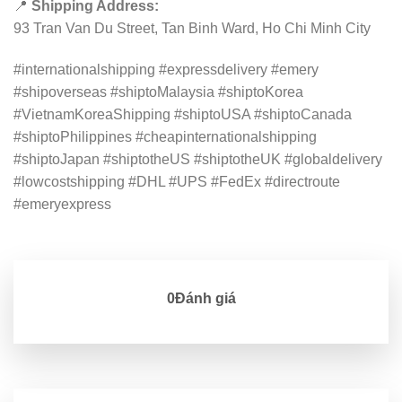
📍
Shipping Address:
93 Tran Van Du Street, Tan Binh Ward, Ho Chi Minh City
#internationalshipping #expressdelivery #emery
#shipoverseas #shiptoMalaysia #shiptoKorea
#VietnamKoreaShipping #shiptoUSA #shiptoCanada
#shiptoPhilippines #cheapinternationalshipping
#shiptoJapan #shiptotheUS #shiptotheUK #globaldelivery
#lowcostshipping #DHL #UPS #FedEx #directroute
#emeryexpress
0Đánh giá