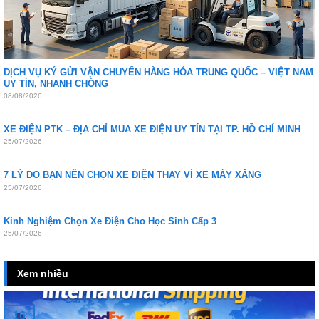
DỊCH VỤ KÝ GỬI VẬN CHUYỂN HÀNG HÓA TRUNG QUỐC – VIỆT NAM
UY TÍN, NHANH CHÓNG
08/08/2026
XE ĐIỆN PTK – ĐỊA CHỈ MUA XE ĐIỆN UY TÍN TẠI TP. HỒ CHÍ MINH
25/07/2026
7 LÝ DO BẠN NÊN CHỌN XE ĐIỆN THAY VÌ XE MÁY XĂNG
25/07/2026
Kinh Nghiệm Chọn Xe Điện Cho Học Sinh Cấp 3
25/07/2026
Xem nhiều
16