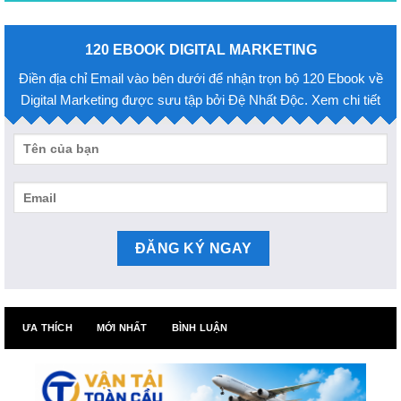
120 EBOOK DIGITAL MARKETING
Điền địa chỉ Email vào bên dưới để nhận trọn bộ 120 Ebook về
Digital Marketing được sưu tập bởi Đệ Nhất Độc. Xem chi tiết
ƯA THÍCH
MỚI NHẤT
BÌNH LUẬN