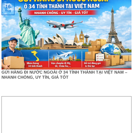
16
Th9
GỬI HÀNG ĐI NƯỚC NGOÀI Ở 34 TỈNH THÀNH TẠI VIỆT NAM –
NHANH CHÓNG, UY TÍN, GIÁ TỐT