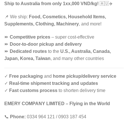
Ship to Australia from only 1xx,000 VND/kg!
🇦🇺✈️
📌 We ship:
Food, Cosmetics, Household Items,
Supplements, Clothing, Machinery
, and more!
⏩
Competitive prices
– super cost-effective
⏩
Door-to-door pickup and delivery
⏩
Dedicated routes
to the
U.S., Australia, Canada,
Japan, Korea, Taiwan
, and many other countries
✓
Free packaging
and
home pickup/delivery service
✓
Real-time shipment tracking and updates
✓
Fast customs process
to shorten delivery time
EMERY COMPANY LIMITED – Flying in the World
📞
Phone:
0334 964 121 / 0903 187 454