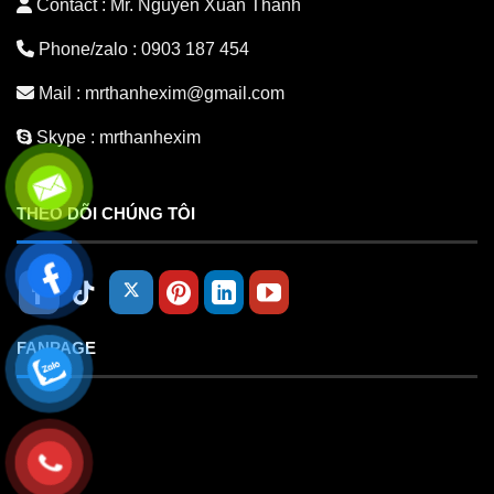
Contact : Mr. Nguyen Xuan Thanh
Phone/zalo :
0903 187 454
Mail :
mrthanhexim@gmail.com
Skype :
mrthanhexim
THEO DÕI CHÚNG TÔI
FANPAGE