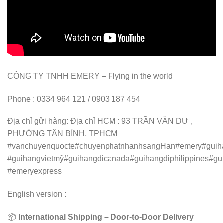
CÔNG TY TNHH EMERY – Flying in the world
Phone : 0334 964 121 / 0903 187 454
Địa chỉ gửi hàng: Địa chỉ HCM : 93 TRẦN VĂN DƯ ,
PHƯỜNG TÂN BÌNH, TPHCM
#vanchuyenquocte#chuyenphatnhanhsangHan#emery#guiha
#guihangvietmỹ#guihangdicanada#guihangdiphilippines#g
#emeryexpress
English version :
📦
International Shipping – Door-to-Door Delivery