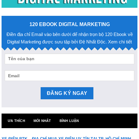
120 EBOOK DIGITAL MARKETING
Điền địa chỉ Email vào bên dưới để nhận trọn bộ 120 Ebook về
Digital Marketing được sưu tập bởi Đệ Nhất Độc. Xem chi tiết
ƯA THÍCH
MỚI NHẤT
BÌNH LUẬN
XE ĐIỆN PTK – ĐỊA CHỈ MUA XE ĐIỆN UY TÍN TẠI TP. HỒ CHÍ MINH