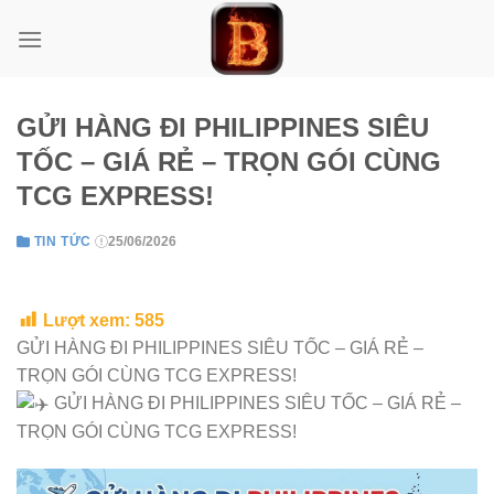
Skip
to
content
GỬI HÀNG ĐI PHILIPPINES SIÊU
TỐC – GIÁ RẺ – TRỌN GÓI CÙNG
TCG EXPRESS!
TIN TỨC
25/06/2026
Lượt xem:
585
GỬI HÀNG ĐI PHILIPPINES SIÊU TỐC – GIÁ RẺ –
TRỌN GÓI CÙNG TCG EXPRESS!
GỬI HÀNG ĐI PHILIPPINES SIÊU TỐC – GIÁ RẺ –
TRỌN GÓI CÙNG TCG EXPRESS!