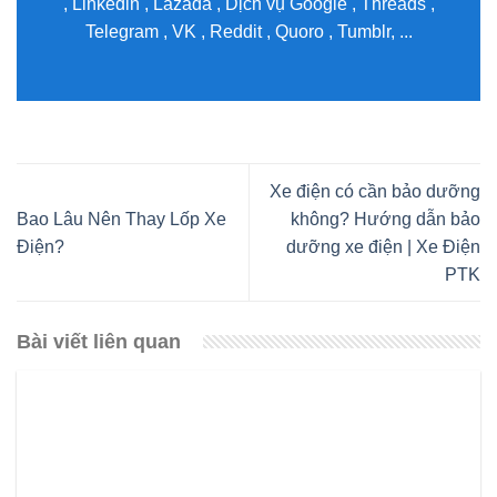
, Linkedln , Lazada , Dịch vụ Google , Threads ,
Telegram , VK , Reddit , Quoro , Tumblr, ...
Xe điện có cần bảo dưỡng
Bao Lâu Nên Thay Lốp Xe
không? Hướng dẫn bảo
Điện?
dưỡng xe điện | Xe Điện
PTK
Bài viết liên quan