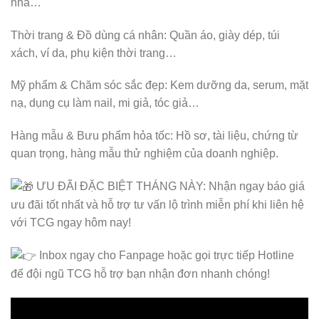
nhà…
Thời trang & Đồ dùng cá nhân: Quần áo, giày dép, túi
xách, ví da, phụ kiện thời trang…
Mỹ phẩm & Chăm sóc sắc đẹp: Kem dưỡng da, serum, mặt
nạ, dụng cụ làm nail, mi giả, tóc giả…
Hàng mẫu & Bưu phẩm hỏa tốc: Hồ sơ, tài liệu, chứng từ
quan trọng, hàng mẫu thử nghiệm của doanh nghiệp.
ƯU ĐÃI ĐẶC BIỆT THÁNG NÀY: Nhận ngay báo giá
ưu đãi tốt nhất và hỗ trợ tư vấn lộ trình miễn phí khi liên hệ
với TCG ngay hôm nay!
Inbox ngay cho Fanpage hoặc gọi trực tiếp Hotline
để đội ngũ TCG hỗ trợ bạn nhận đơn nhanh chóng!