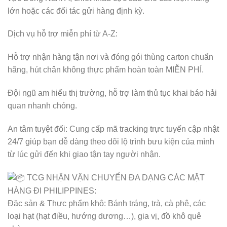
lớn hoặc các đối tác gửi hàng định kỳ.
Dịch vụ hỗ trợ miễn phí từ A-Z:
Hỗ trợ nhận hàng tận nơi và đóng gói thùng carton chuẩn
hãng, hút chân không thực phẩm hoàn toàn MIỄN PHÍ.
Đội ngũ am hiểu thị trường, hỗ trợ làm thủ tục khai báo hải
quan nhanh chóng.
An tâm tuyệt đối: Cung cấp mã tracking trực tuyến cập nhật
24/7 giúp bạn dễ dàng theo dõi lộ trình bưu kiện của mình
từ lúc gửi đến khi giao tận tay người nhận.
TCG NHẬN VẬN CHUYỂN ĐA DẠNG CÁC MẶT
HÀNG ĐI PHILIPPINES:
Đặc sản & Thực phẩm khô: Bánh tráng, trà, cà phê, các
loại hạt (hạt điều, hướng dương…), gia vị, đồ khô quê