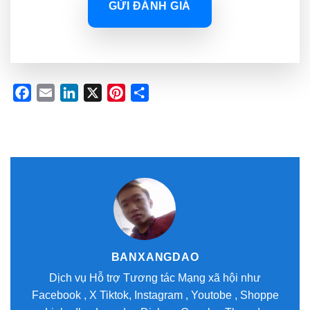
GỬI ĐÁNH GIÁ
Facebook
Email
LinkedIn
X
Pinterest
Share
BANXANGDAO
Dịch vụ Hỗ trợ Tương tác Mạng xã hội như
Facebook , X Tiktok, Instagram , Youtobe , Shoppe