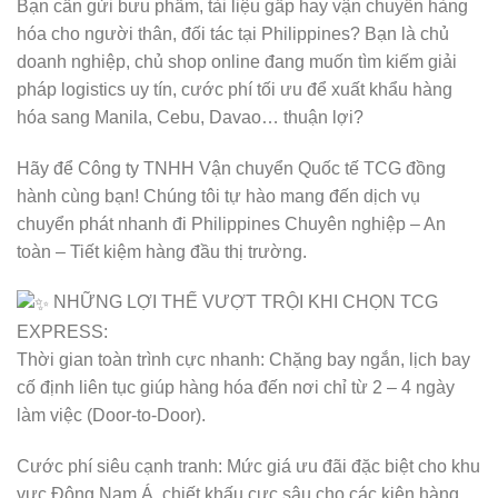
Bạn cần gửi bưu phẩm, tài liệu gấp hay vận chuyển hàng
hóa cho người thân, đối tác tại Philippines? Bạn là chủ
doanh nghiệp, chủ shop online đang muốn tìm kiếm giải
pháp logistics uy tín, cước phí tối ưu để xuất khẩu hàng
hóa sang Manila, Cebu, Davao… thuận lợi?
Hãy để Công ty TNHH Vận chuyển Quốc tế TCG đồng
hành cùng bạn! Chúng tôi tự hào mang đến dịch vụ
chuyển phát nhanh đi Philippines Chuyên nghiệp – An
toàn – Tiết kiệm hàng đầu thị trường.
NHỮNG LỢI THẾ VƯỢT TRỘI KHI CHỌN TCG
EXPRESS:
Thời gian toàn trình cực nhanh: Chặng bay ngắn, lịch bay
cố định liên tục giúp hàng hóa đến nơi chỉ từ 2 – 4 ngày
làm việc (Door-to-Door).
Cước phí siêu cạnh tranh: Mức giá ưu đãi đặc biệt cho khu
vực Đông Nam Á, chiết khấu cực sâu cho các kiện hàng