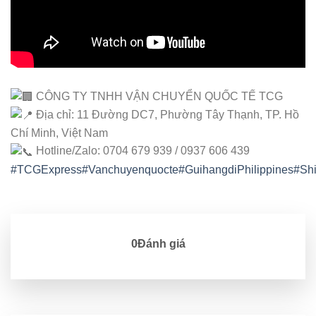
CÔNG TY TNHH VẬN CHUYỂN QUỐC TẾ TCG
Địa chỉ: 11 Đường DC7, Phường Tây Thạnh, TP. Hồ
Chí Minh, Việt Nam
Hotline/Zalo: 0704 679 939 / 0937 606 439
#TCGExpress
#Vanchuyenquocte
#GuihangdiPhilippines
#Shi
0Đánh giá