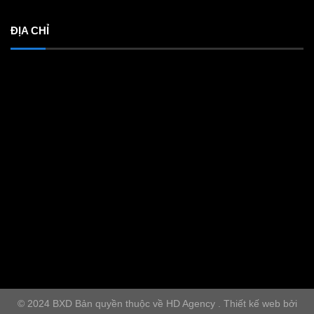
ĐỊA CHỈ
© 2024 BXD Bản quyền thuộc về HD Agency . Thiết kế web bởi