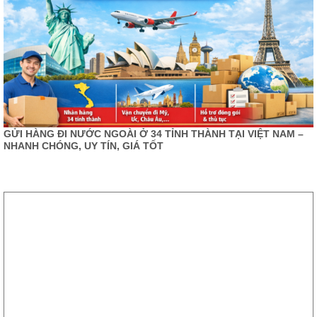
GỬI HÀNG ĐI NƯỚC NGOÀI Ở 34 TỈNH THÀNH TẠI VIỆT NAM –
NHANH CHÓNG, UY TÍN, GIÁ TỐT