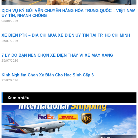
DỊCH VỤ KÝ GỬI VẬN CHUYỂN HÀNG HÓA TRUNG QUỐC – VIỆT NAM
UY TÍN, NHANH CHÓNG
08/08/2026
XE ĐIỆN PTK – ĐỊA CHỈ MUA XE ĐIỆN UY TÍN TẠI TP. HỒ CHÍ MINH
25/07/2026
7 LÝ DO BẠN NÊN CHỌN XE ĐIỆN THAY VÌ XE MÁY XĂNG
25/07/2026
Kinh Nghiệm Chọn Xe Điện Cho Học Sinh Cấp 3
25/07/2026
Xem nhiều
16
Th9