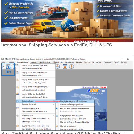
International Shipping Services via FedEx, DHL & UPS
16
Th9
Khai Tờ Khai Ra Luồng Xanh Nhưng Gõ Nhầm Số Vận Đơn –