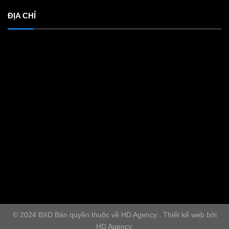
ĐỊA CHỈ
© 2024 BXD Bản quyền thuộc về HD Agency . Thiết kế web bởi
HD Agency.