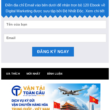
Điền địa chỉ Email vào bên dưới để nhận trọn bộ 120 Ebook về
Digital Marketing được sưu tập bởi Đệ Nhất Độc. Xem chi tiết
ƯA THÍCH
MỚI NHẤT
BÌNH LUẬN