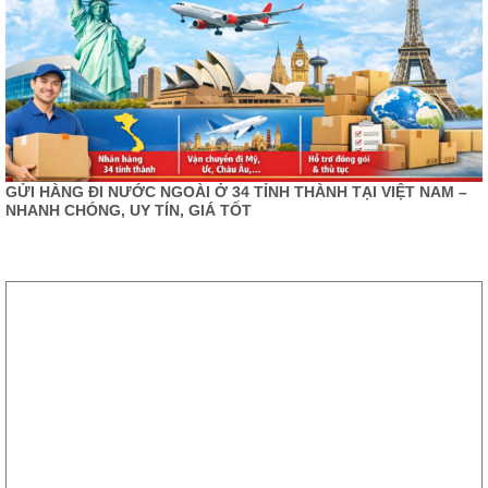
GỬI HÀNG ĐI NƯỚC NGOÀI Ở 34 TỈNH THÀNH TẠI VIỆT NAM –
NHANH CHÓNG, UY TÍN, GIÁ TỐT