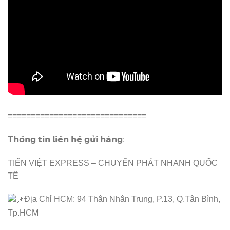
==============================
𝗧𝗵𝗼̂𝗻𝗴 𝘁𝗶𝗻 𝗹𝗶𝗲̂𝗻 𝗵𝗲̣̂ 𝗴𝘂̛̉𝗶 𝗵𝗮̀𝗻𝗴:
TIẾN VIỆT EXPRESS – CHUYỂN PHÁT NHANH QUỐC
TẾ
Địa Chỉ HCM: 94 Thân Nhân Trung, P.13, Q.Tân Bình,
Tp.HCM