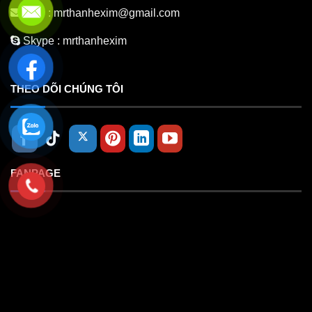
Mail :
mrthanhexim@gmail.com
Skype :
mrthanhexim
THEO DÕI CHÚNG TÔI
FANPAGE