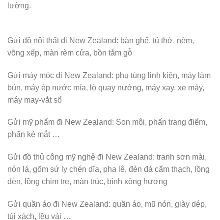
lường.
Gửi đồ nội
thất đi New Zealand: bàn ghế, tủ thờ, nệm,
võng xếp, màn rèm cửa, bồn tắm gỗ
Gửi máy móc đi New Zealand: phụ tùng linh kiện, máy làm
bún, máy ép nước mía, lò quay nướng, máy xay, xe máy,
máy may-vắt sổ
Gửi mỹ phẩm đi New Zealand: Son môi, phấn trang điểm,
phấn kẻ mắt …
Gửi đồ thủ công mỹ nghệ đi New Zealand: tranh sơn mài,
nón lá, gốm sứ ly chén dĩa, pha lê, đèn đá cẩm thạch, lồng
đèn, lồng chim tre, màn trúc, bình xông hương
Gửi quần áo đi New Zealand: quần áo, mũ nón, giày dép,
túi xách, lều vải …