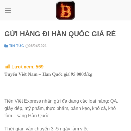
Skip
to
content
GỬI HÀNG ĐI HÀN QUỐC GIÁ RẺ
TIN TỨC
06/04/2021
Lượt xem:
569
𝐓𝐮𝐲𝐞̂́𝐧 𝐕𝐢𝐞̣̂𝐭 𝐍𝐚𝐦 – 𝐇𝐚̀𝐧 𝐐𝐮𝐨̂́𝐜 𝐠𝐢𝐚́ 𝟗𝟓.𝟎𝟎𝟎đ/𝐤𝐠
Tiến Việt Express nhận gửi đa dạng các loại hàng: QA,
giày dép, mỹ phẩm, thực phẩm, bánh kẹo, khô cá, khô
tôm…sang Hàn Quốc
Thời gian vận chuyển 3 -5 ngày
làm việc