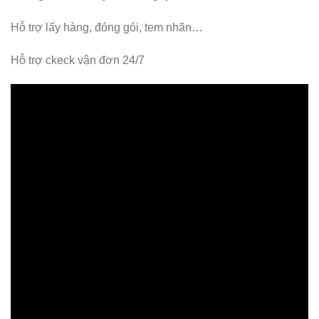
Hỗ trợ lấy hàng, đóng gói, tem nhãn…
Hỗ trợ ckeck vận đơn 24/7