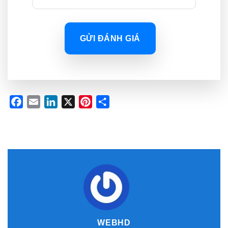
GỬI ĐÁNH GIÁ
Facebook
Email
LinkedIn
X
Pinterest
Share
WEBHD