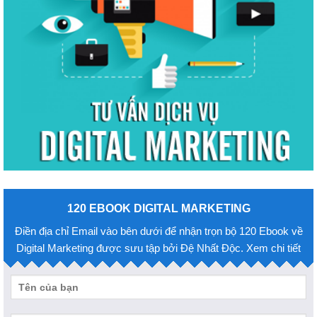
120 EBOOK DIGITAL MARKETING
Điền địa chỉ Email vào bên dưới để nhận trọn bộ 120 Ebook về
Digital Marketing được sưu tập bởi Đệ Nhất Độc. Xem chi tiết