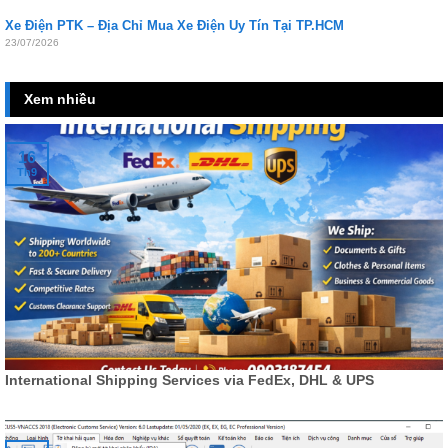
Xe Điện PTK – Địa Chỉ Mua Xe Điện Uy Tín Tại TP.HCM
23/07/2026
Xem nhiều
16
Th9
International Shipping Services via FedEx, DHL & UPS