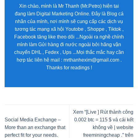
Xin chào, mình là Mr Thanh (Mr.Petro) hiện tại
đang làm Digital Marketing Online. Đây là Blog cá
nhân của mình, nơi mình sẽ cung cấp các dịch vụ
tương tác mạng xã hội Youtobe , Shoppe , Tiktok ,
Facebook tăng like theo dõi ...Ngoài ra nghề chính
mình làm Gửi hàng đi nước ngoài bởi hãng vận
chuyển DHL , Fedex , Ups ...Mọi thắc mắc hay cần
hợp tác liên hệ mail : mrthanhexim@gmail.com .
Thanks for readings !
Xem “[Live ] Rút thành công
Social Media Exchange –
0.002 btc = 115 $ và cái kết
More than an exchange that
không về | website
perfect fit for your needs.
freeminingcheap .” trên