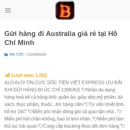
Skip
to
content
Gửi hàng đi Australia giá rẻ tại Hồ
Chí Minh
TIN TỨC
11/04/2024
Lượt xem:
1.052
ALO ALO! TIN CỰC SỐC TIẾN VIỆT EXPRESS ƯU ĐÃI
KHI GỬI HÀNG ĐI ÚC CHỈ 130K/KG 💘Nhận đa dạng
hàng hoá kể cả hàng khó: quần áo, giày dép,mỹ phẩm, túi
xách, thực phẩm, thuốc,..trừ hàng cấm 💘Tư vấn nhiệt tình,
hỗ trợ 24/7 💘Miễn phí nhận đóng gói và giao tận nhà . 💘
Miễn phí hút chân không, bao bì tem nhãn. 💘Miễn phí làm
thủ tục hải quan 💘Cung cấp tracking theo dõi đơn hàng 💘