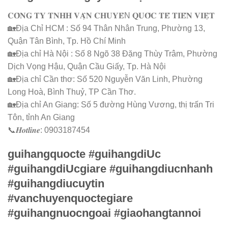
𝐂𝐎̂𝐍𝐆 𝐓𝐘 𝐓𝐍𝐇𝐇 𝐕𝐀̣̂𝐍 𝐂𝐇𝐔𝐘𝐄̂̉N 𝐐𝐔𝐎̂́𝐂 𝐓𝐄̂́ 𝐓𝐈𝐄̂́𝐍 𝐕𝐈𝐄̣̂𝐓
🏡Địa Chỉ HCM : Số 94 Thân Nhân Trung, Phường 13,
Quận Tân Bình, Tp. Hồ Chí Minh
🏡Địa chỉ Hà Nội : Số 8 Ngõ 38 Đặng Thùy Trâm, Phường
Dịch Vọng Hậu, Quận Cầu Giấy, Tp. Hà Nội
🏡Địa chỉ Cần thơ: Số 520 Nguyễn Văn Linh, Phường
Long Hoà, Bình Thuỷ, TP Cần Thơ.
🏡Địa chỉ An Giang: Số 5 đường Hùng Vương, thị trấn Tri
Tôn, tỉnh An Giang
📞𝑯𝒐𝒕𝒍𝒊𝒏𝒆: 0903187454
guihangquocte #guihangdiUc
#guihangdiUcgiare #guihangdiucnhanh
#guihangdiucuytin
#vanchuyenquoctegiare
#guihangnuocngoai #giaohangtannoi