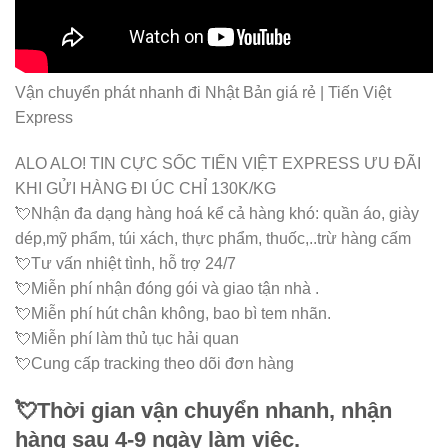
Vận chuyển phát nhanh đi Nhật Bản giá rẻ | Tiến Việt
Express
ALO ALO! TIN CỰC SỐC TIẾN VIỆT EXPRESS ƯU ĐÃI
KHI GỬI HÀNG ĐI ÚC CHỈ 130K/KG
💘Nhận đa dạng hàng hoá kể cả hàng khó: quần áo, giày
dép,mỹ phẩm, túi xách, thực phẩm, thuốc,..trừ hàng cấm
💘Tư vấn nhiệt tình, hỗ trợ 24/7
💘Miễn phí nhận đóng gói và giao tận nhà .
💘Miễn phí hút chân không, bao bì tem nhãn.
💘Miễn phí làm thủ tục hải quan
💘Cung cấp tracking theo dõi đơn hàng
💘Thời gian vận chuyển nhanh, nhận
hàng sau 4-9 ngày làm việc.