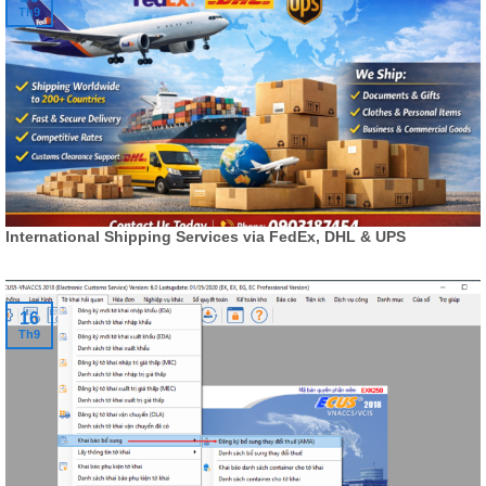
Th9
International Shipping Services via FedEx, DHL & UPS
16
Th9