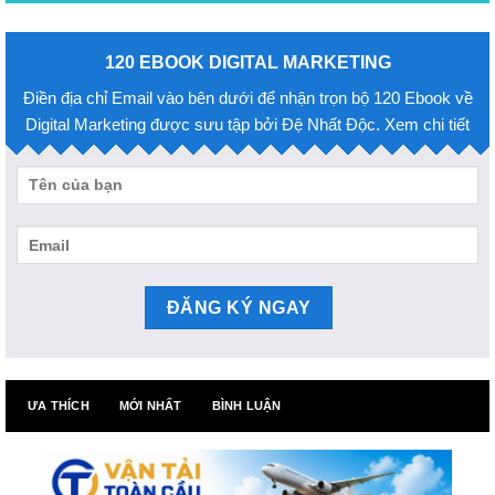
120 EBOOK DIGITAL MARKETING
Điền địa chỉ Email vào bên dưới để nhận trọn bộ 120 Ebook về
Digital Marketing được sưu tập bởi Đệ Nhất Độc. Xem chi tiết
ƯA THÍCH
MỚI NHẤT
BÌNH LUẬN