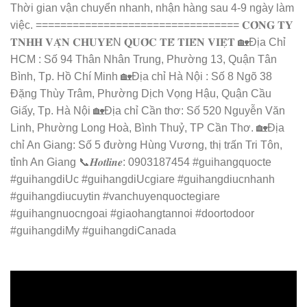
Thời gian vận chuyển nhanh, nhận hàng sau 4-9 ngày làm
việc. ================================= 𝐂𝐎̂𝐍𝐆 𝐓𝐘
𝐓𝐍𝐇𝐇 𝐕𝐀̣̂𝐍 𝐂𝐇𝐔𝐘𝐄̂̉N 𝐐𝐔𝐎̂́𝐂 𝐓𝐄̂́ 𝐓𝐈𝐄̂́𝐍 𝐕𝐈𝐄̣̂𝐓 🏡Địa Chỉ
HCM : Số 94 Thân Nhân Trung, Phường 13, Quận Tân
Bình, Tp. Hồ Chí Minh 🏡Địa chỉ Hà Nội : Số 8 Ngõ 38
Đặng Thùy Trâm, Phường Dịch Vọng Hậu, Quận Cầu
Giấy, Tp. Hà Nội 🏡Địa chỉ Cần thơ: Số 520 Nguyễn Văn
Linh, Phường Long Hoà, Bình Thuỷ, TP Cần Thơ. 🏡Địa
chỉ An Giang: Số 5 đường Hùng Vương, thị trấn Tri Tôn,
tỉnh An Giang 📞𝑯𝒐𝒕𝒍𝒊𝒏𝒆: 0903187454 #guihangquocte
#guihangdiUc #guihangdiUcgiare #guihangdiucnhanh
#guihangdiucuytin #vanchuyenquoctegiare
#guihangnuocngoai #giaohangtannoi #doortodoor
#guihangdiMy #guihangdiCanada