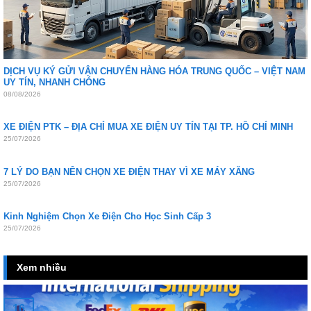
DỊCH VỤ KÝ GỬI VẬN CHUYỂN HÀNG HÓA TRUNG QUỐC – VIỆT NAM
UY TÍN, NHANH CHÓNG
08/08/2026
XE ĐIỆN PTK – ĐỊA CHỈ MUA XE ĐIỆN UY TÍN TẠI TP. HỒ CHÍ MINH
25/07/2026
7 LÝ DO BẠN NÊN CHỌN XE ĐIỆN THAY VÌ XE MÁY XĂNG
25/07/2026
Kinh Nghiệm Chọn Xe Điện Cho Học Sinh Cấp 3
25/07/2026
Xem nhiều
16