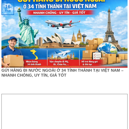
16
Th9
GỬI HÀNG ĐI NƯỚC NGOÀI Ở 34 TỈNH THÀNH TẠI VIỆT NAM –
NHANH CHÓNG, UY TÍN, GIÁ TỐT