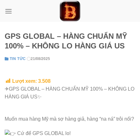
Skip
to
content
GPS GLOBAL – HÀNG CHUẨN MỸ
100% – KHÔNG LO HÀNG GIÁ US
TIN TỨC
21/08/2025
Lượt xem:
3.508
✈GPS GLOBAL – HÀNG CHUẨN MỸ 100% – KHÔNG LO
HÀNG GIÁ US✨
Muốn mua hàng Mỹ mà sợ hàng giả, hàng “na ná” trôi nổi?
Cứ để GPS GLOBAL lo!