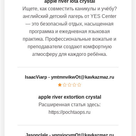
apple river iota crystal
Ищете, как совместить каникулы и учёбу?
английский детский лагерь от YES Center
— это безопасный отдых, насыщенная
программа и ежедневная языковая
практика. Профессиональные вожатые и
преподаватели создают комфортную
атмосферу для каждого ребёнка.
IsaacViarp
- ymtmnvikwOt@kavkazmaz.ru
apple river extortion crystal
Расширенная статья здесь:
https://pochtaops.ru
Jasonclale
- vqgxiocvmOt@kavkazmaz.ru