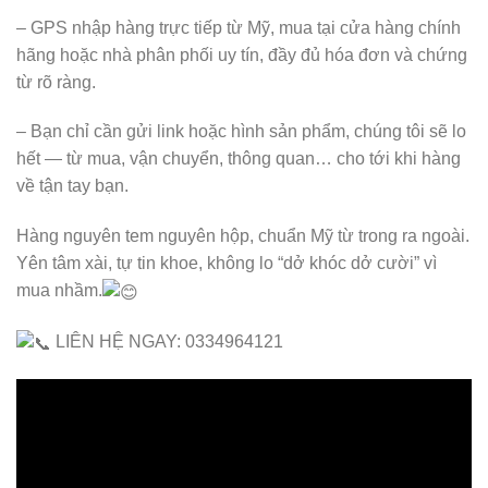
– GPS nhập hàng trực tiếp từ Mỹ, mua tại cửa hàng chính
hãng hoặc nhà phân phối uy tín, đầy đủ hóa đơn và chứng
từ rõ ràng.
– Bạn chỉ cần gửi link hoặc hình sản phẩm, chúng tôi sẽ lo
hết — từ mua, vận chuyển, thông quan… cho tới khi hàng
về tận tay bạn.
Hàng nguyên tem nguyên hộp, chuẩn Mỹ từ trong ra ngoài.
Yên tâm xài, tự tin khoe, không lo “dở khóc dở cười” vì
mua nhầm.
LIÊN HỆ NGAY: 0334964121