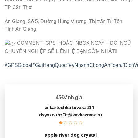
TP Cần Thơ
An Giang: Số 5, Đường Hùng Vương, Thị trấn Tri Tôn,
Tỉnh An Giang
COMMENT “GPS” HOẶC INBOX NGAY – ĐỘI NGŨ
CHUYÊN NGHIỆP SẼ LIÊN HỆ BẠN SỚM NHÂT!!
#GPSGlobal
#GuiHangQuocTe
#NhanhChongAnToan
#DichV
45Đánh giá
ai kartochka tovara 114
-
dyyxxouhzOt@kavkazmaz.ru
apple river dog crystal