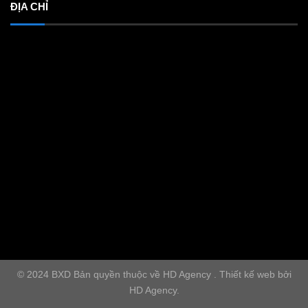
ĐỊA CHỈ
© 2024 BXD Bản quyền thuộc về HD Agency . Thiết kế web bởi
HD Agency.