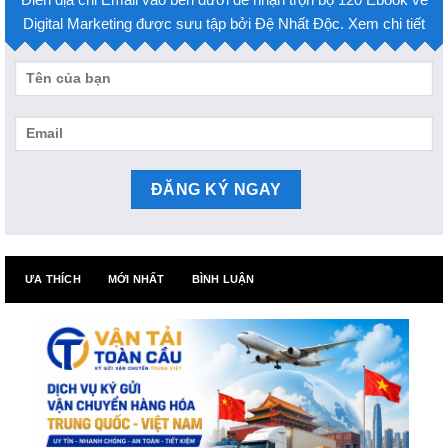
Digital Marketing được sưu tập bởi Đệ Nhất Độc. Xem chi tiết
ƯA THÍCH
MỚI NHẤT
BÌNH LUẬN