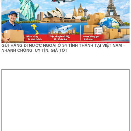
GỬI HÀNG ĐI NƯỚC NGOÀI Ở 34 TỈNH THÀNH TẠI VIỆT NAM –
NHANH CHÓNG, UY TÍN, GIÁ TỐT