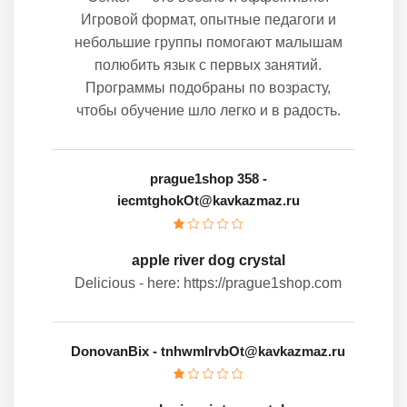
Игровой формат, опытные педагоги и
небольшие группы помогают малышам
полюбить язык с первых занятий.
Программы подобраны по возрасту,
чтобы обучение шло легко и в радость.
prague1shop 358
-
iecmtghokOt@kavkazmaz.ru
apple river dog crystal
Delicious - here: https://prague1shop.com
DonovanBix
- tnhwmlrvbOt@kavkazmaz.ru