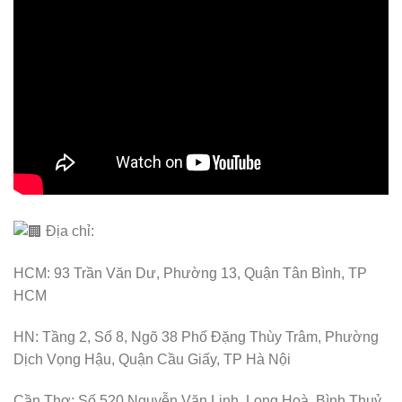
Địa chỉ:
HCM: 93 Trần Văn Dư, Phường 13, Quận Tân Bình, TP
HCM
HN: Tầng 2, Số 8, Ngõ 38 Phố Đặng Thùy Trâm, Phường
Dịch Vọng Hậu, Quận Cầu Giấy, TP Hà Nội
Cần Thơ: Số 520 Nguyễn Văn Linh, Long Hoà, Bình Thuỷ,