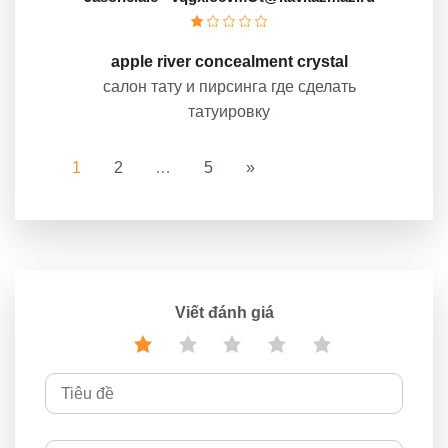
apple river concealment crystal
салон тату и пирсинга где сделать
татуировку
1
2
…
5
»
Viết đánh giá