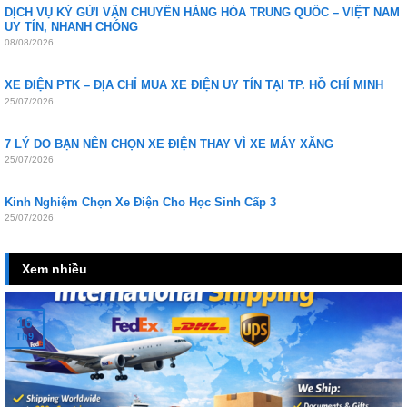
DỊCH VỤ KÝ GỬI VẬN CHUYỂN HÀNG HÓA TRUNG QUỐC – VIỆT NAM
UY TÍN, NHANH CHÓNG
08/08/2026
XE ĐIỆN PTK – ĐỊA CHỈ MUA XE ĐIỆN UY TÍN TẠI TP. HỒ CHÍ MINH
25/07/2026
7 LÝ DO BẠN NÊN CHỌN XE ĐIỆN THAY VÌ XE MÁY XĂNG
25/07/2026
Kinh Nghiệm Chọn Xe Điện Cho Học Sinh Cấp 3
25/07/2026
Xem nhiều
16
Th9