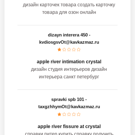
дизайн карточек товара создать карточку
товара для озон онлайн
dizayn interera 450
-
kvdiosgsvOt@kavkazmaz.ru
apple river intimation crystal
дизайн студия интерьеров дизайн
интерьера санкт петербург
spravki spb 101
-
taxgzhhymOt@kavkazmaz.ru
apple river fissure at crystal
справки питер купить справку получить