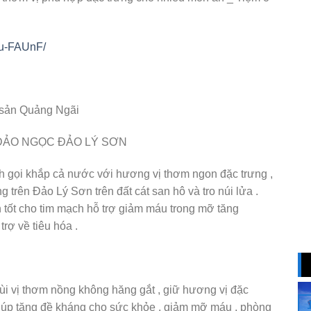
Eu-FAUnF/
c sản Quảng Ngãi
 ĐẢO NGỌC ĐẢO LÝ SƠN
nh gọi khắp cả nước với hương vị thơm ngon đặc trưng ,
 trên Đảo Lý Sơn trên đất cát san hô và tro núi lửa .
in tốt cho tim mạch hỗ trợ giảm máu trong mỡ tăng
rợ về tiêu hóa .
 mùi vị thơm nồng không hăng gắt , giữ hương vị đặc
n giúp tăng đề kháng cho sức khỏe , giảm mỡ máu , phòng