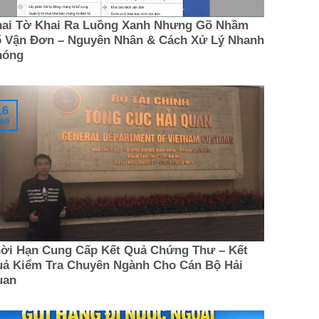
ai Tờ Khai Ra Luồng Xanh Nhưng Gõ Nhầm
 Vận Đơn – Nguyên Nhân & Cách Xử Lý Nhanh
hóng
16
h9
ời Hạn Cung Cấp Kết Quả Chứng Thư – Kết
ả Kiểm Tra Chuyên Ngành Cho Cán Bộ Hải
uan