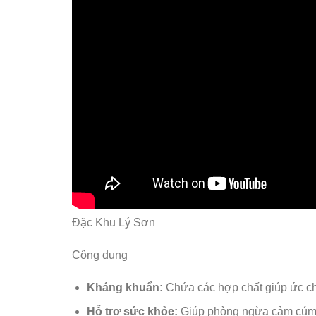
Đặc Khu Lý Sơn
Công dụng
Kháng khuẩn:
Chứa các hợp chất giúp ức ch
Hỗ trợ sức khỏe:
Giúp phòng ngừa cảm cúm, 