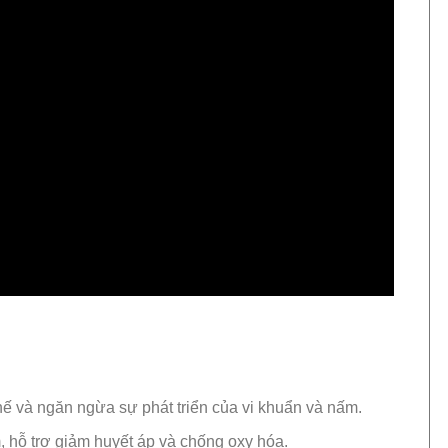
ế và ngăn ngừa sự phát triển của vi khuẩn và nấm.
hỗ trợ giảm huyết áp và chống oxy hóa.