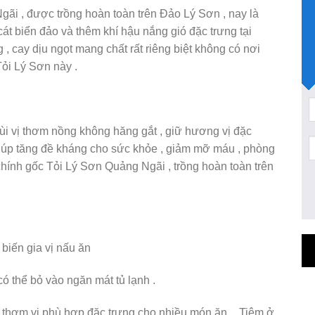
ãi , được trồng hoàn toàn trên Đảo Lý Sơn , nay là
át biển đảo và thêm khí hậu nắng gió đặc trưng tại
 cay dịu ngọt mang chất rất riêng biệt không có nơi
ỏi Lý Sơn này .
 mùi vị thơm nồng không hăng gắt , giữ hương vị đặc
n giúp tăng đề kháng cho sức khỏe , giảm mỡ máu , phòng
hính gốc Tỏi Lý Sơn Quảng Ngãi , trồng hoàn toàn trên
iến gia vị nấu ăn
có thể bỏ vào ngăn mát tủ lạnh .
ay thơm vị phù hợp đặc trưng cho nhiều món ăn _ Tiệm ở