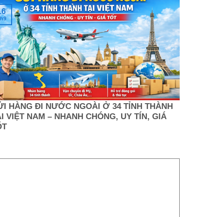
16
h9
ỬI HÀNG ĐI NƯỚC NGOÀI Ở 34 TỈNH THÀNH
I VIỆT NAM – NHANH CHÓNG, UY TÍN, GIÁ
ỐT