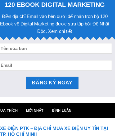
120 EBOOK DIGITAL MARKETING
Điền địa chỉ Email vào bên dưới để nhận trọn bộ 120
Ebook về Digital Marketing được sưu tập bởi Đệ Nhất
Độc. Xem chi tiết
ƯA THÍCH
MỚI NHẤT
BÌNH LUẬN
XE ĐIỆN PTK – ĐỊA CHỈ MUA XE ĐIỆN UY TÍN TẠI
TP. HỒ CHÍ MINH