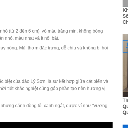
Kh
Số
C
 nhỏ (từ 2 đến 6 cm), vỏ màu trắng mịn, không bóng
n nhỏ, màu nhạt và ít nổi bật.
ay nồng. Mùi thơm đặc trưng, dễ chịu và không bị hôi
T
ặc biệt của đảo Lý Sơn, là sự kết hợp giữa cát biển và
hời tiết khắc nghiệt cũng góp phần tạo nên hương vị
Th
 những cánh đồng tỏi xanh ngát, được ví như “vương
Qu
Q