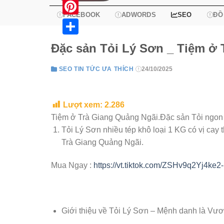
X
FACEBOOK
ADWORDS
SEO
ĐỒ
Pinterest
Share
Đặc sản Tỏi Lý Sơn _ Tiệm ở 
SEO TIN TỨC ƯA THÍCH
24/10/2025
Lượt xem:
2.286
Tiệm ở Trà Giang Quảng Ngãi.Đặc sản Tỏi ngon
Tỏi Lý Sơn nhiều tép khô loại 1 KG có vị cay
Trà Giang Quảng Ngãi.
Mua Ngay :
https://vt.tiktok.com/ZSHv9q2Yj4ke2
Giới thiệu về Tỏi Lý Sơn – Mệnh danh là V