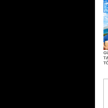
T
G
TẠ
T