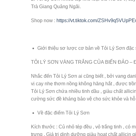
Trà Giang Quảng Ngãi.
Shop now :
https://vt.tiktok.com/ZSHv9q5VUpP
Giới thiệu sơ lược cơ bản về Tỏi Lý Sơn đặ
TỎI LÝ SƠN VÀNG TRẮNG CỦA BIỂN ĐẢO –
Nhắc đến Tỏi Lý Sơn ai cũng biết , bởi vang da
vị cay nhẹ thơm nồng không hăng hắt , được trồng
Tỏi Lý Sơn chứa nhiều tinh dầu , giàu chất allic
cường sức đề kháng bảo vệ cho sức khỏe và hỗ t
Về đặc điểm Tỏi Lý Sơn
Kích thước : Củ nhỏ tép đều , vỏ trắng tinh , có
trưng . Giá trị dinh dưỡng giàu hoạt chất allici