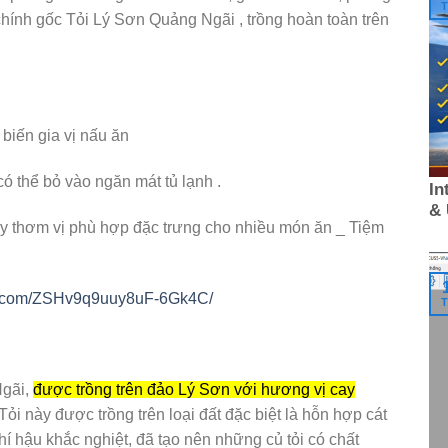
T
hính gốc Tỏi Lý Sơn Quảng Ngãi , trồng hoàn toàn trên
iến gia vị nấu ăn
có thể bỏ vào ngăn mát tủ lạnh .
In
&
cay thơm vị phù hợp đặc trưng cho nhiều món ăn _ Tiệm
tok.com/ZSHv9q9uuy8uF-6Gk4C/
T
Ngãi,
được trồng trên đảo Lý Sơn với hương vị cay
 Tỏi này được trồng trên loại đất đặc biệt là hỗn hợp cát
hí hậu khắc nghiệt, đã tạo nên những củ tỏi có chất