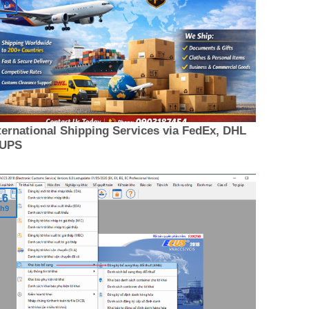
h9
ternational Shipping Services via FedEx, DHL
 UPS
16
h9