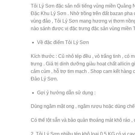
Tỏi Lý Sơn đặc sản nổi tiếng vùng miền Quảng Ng
Đặc Khu Lý Sơn . Nhờ trồng trên đất bazan pha c
vùng đảo , Tỏi Lý Sơn mang hương vị thơm nồng ,
nào sánh được vị đặc trưng đặc sản vùng miền T
Về đặc điểm Tỏi Lý Sơn
Kích thước : Củ nhỏ tép đều , vỏ trắng tinh , có
trưng . Giá trị dinh dưỡng giàu hoạt chất allici
cảm cúm , hỗ trợ tim mạch . Shop cam kết hàng c
Đảo Lý Sơn.
Gợi ý hướng dẫn sử dụng :
Dùng ngâm mật ong , ngâm rượu hoặc dùng chế b
Có thể lột sẵn và bảo quản thoáng mát khô ráo , 
2. Tỏi Lý Sơn nhiều tép khô loại 0.5 KG có vị c