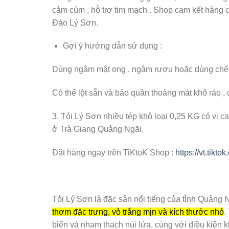
cảm cúm , hỗ trợ tim mạch . Shop cam kết hàng c
Đảo Lý Sơn.
Gợi ý hướng dẫn sử dụng :
Dùng ngâm mật ong , ngâm rượu hoặc dùng chế b
Có thể lột sẵn và bảo quản thoáng mát khô ráo , 
3. Tỏi Lý Sơn nhiều tép khô loại 0,25 KG có vị 
ở Trà Giang Quảng Ngãi.
Đặt hàng ngay trên TiKtoK Shop :
https://vt.tik
Tỏi Lý Sơn là đặc sản nổi tiếng của tỉnh Quảng 
thơm đặc trưng, vỏ trắng mịn và kích thước nhỏ
.
biển và nham thạch núi lửa, cùng với điều kiện k