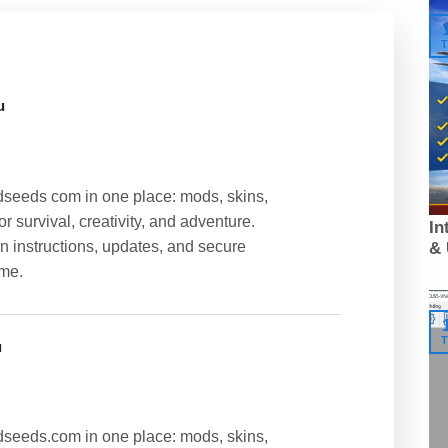
T
u
ldseeds com in one place: mods, skins,
r survival, creativity, and adventure.
In
on instructions, updates, and secure
&
ame.
T
u
ldseeds.com in one place: mods, skins,