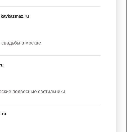
@kavkazmaz.ru
е свадьбы в москве
ru
ерские подвесные светильники
.ru