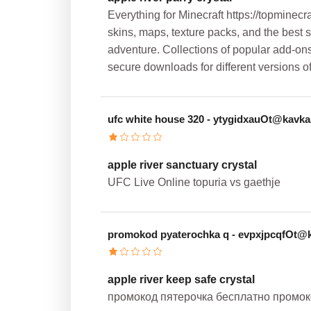
Everything for Minecraft https://topminec
skins, maps, texture packs, and the best se
adventure. Collections of popular add-ons,
secure downloads for different versions o
ufc white house 320
- ytygidxauOt@kavka
apple river sanctuary crystal
UFC Live Online topuria vs gaethje
promokod pyaterochka q
- evpxjpcqfOt@
apple river keep safe crystal
промокод пятерочка бесплатно промок