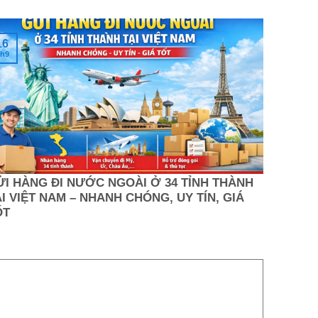
16
h9
ỬI HÀNG ĐI NƯỚC NGOÀI Ở 34 TỈNH THÀNH
I VIỆT NAM – NHANH CHÓNG, UY TÍN, GIÁ
ỐT