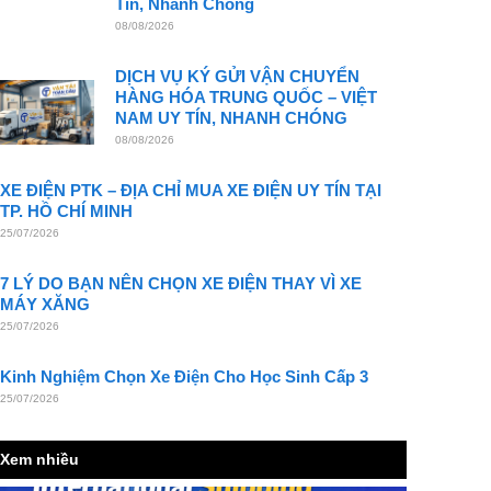
Tín, Nhanh Chóng
08/08/2026
DỊCH VỤ KÝ GỬI VẬN CHUYỂN
HÀNG HÓA TRUNG QUỐC – VIỆT
NAM UY TÍN, NHANH CHÓNG
08/08/2026
XE ĐIỆN PTK – ĐỊA CHỈ MUA XE ĐIỆN UY TÍN TẠI
TP. HỒ CHÍ MINH
25/07/2026
7 LÝ DO BẠN NÊN CHỌN XE ĐIỆN THAY VÌ XE
MÁY XĂNG
25/07/2026
Kinh Nghiệm Chọn Xe Điện Cho Học Sinh Cấp 3
25/07/2026
Xem nhiều