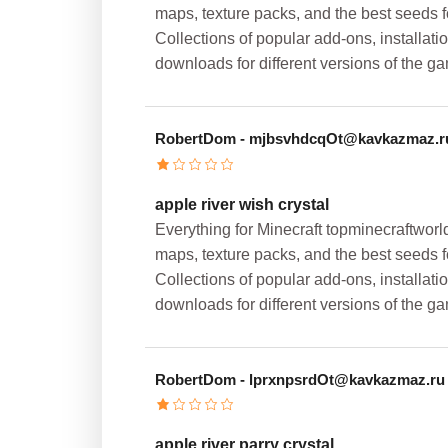
maps, texture packs, and the best seeds fo
Collections of popular add-ons, installati
downloads for different versions of the g
RobertDom
- mjbsvhdcqOt@kavkazmaz.r
apple river wish crystal
Everything for Minecraft topminecraftwor
maps, texture packs, and the best seeds fo
Collections of popular add-ons, installati
downloads for different versions of the g
RobertDom
- lprxnpsrdOt@kavkazmaz.ru
apple river parry crystal