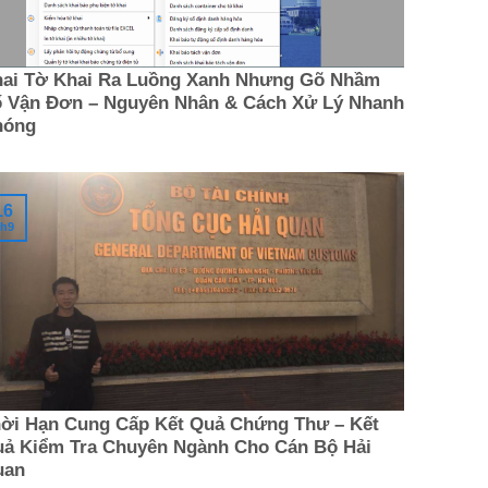
ai Tờ Khai Ra Luồng Xanh Nhưng Gõ Nhầm
 Vận Đơn – Nguyên Nhân & Cách Xử Lý Nhanh
hóng
16
h9
ời Hạn Cung Cấp Kết Quả Chứng Thư – Kết
ả Kiểm Tra Chuyên Ngành Cho Cán Bộ Hải
uan