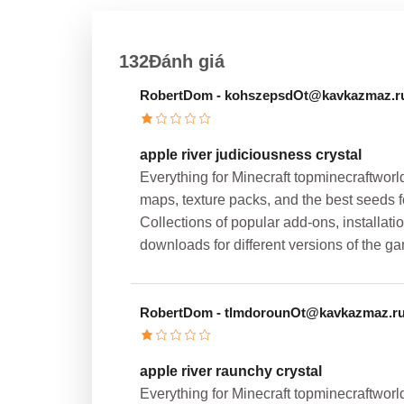
132Đánh giá
RobertDom
- kohszepsdOt@kavkazmaz.r
apple river judiciousness crystal
Everything for Minecraft topminecraftwor
maps, texture packs, and the best seeds fo
Collections of popular add-ons, installati
downloads for different versions of the g
RobertDom
- tlmdorounOt@kavkazmaz.r
apple river raunchy crystal
Everything for Minecraft topminecraftwor