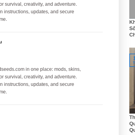
r survival, creativity, and adventure.
on instructions, updates, and secure
ame.
Kh
Số
C
u
T
ldseeds.com in one place: mods, skins,
r survival, creativity, and adventure.
on instructions, updates, and secure
ame.
Th
Qu
Q