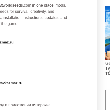
raftworldseeds.com in one place: mods,
eds for survival, creativity, and
 installation instructions, updates, and
T
f the game.
zmaz.ru
G
TẠ
T
kavkazmaz.ru
од в приложении пятерочка