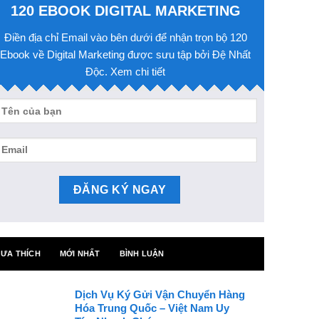
120 EBOOK DIGITAL MARKETING
Điền địa chỉ Email vào bên dưới để nhận trọn bộ 120
Ebook về Digital Marketing được sưu tập bởi Đệ Nhất
Độc. Xem chi tiết
ƯA THÍCH
MỚI NHẤT
BÌNH LUẬN
Dịch Vụ Ký Gửi Vận Chuyển Hàng
Hóa Trung Quốc – Việt Nam Uy