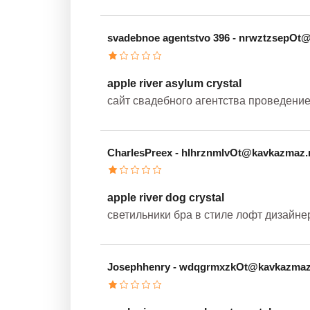
svadebnoe agentstvo 396
- nrwztzsepOt
apple river asylum crystal
сайт свадебного агентства проведени
CharlesPreex
- hlhrznmlvOt@kavkazmaz.
apple river dog crystal
светильники бра в стиле лофт дизайн
Josephhenry
- wdqgrmxzkOt@kavkazmaz