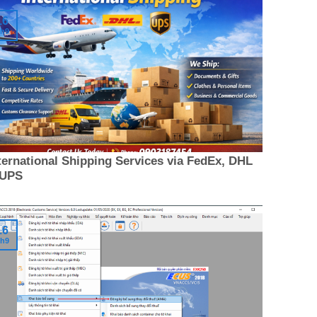
16
h9
ternational Shipping Services via FedEx, DHL
 UPS
16
h9