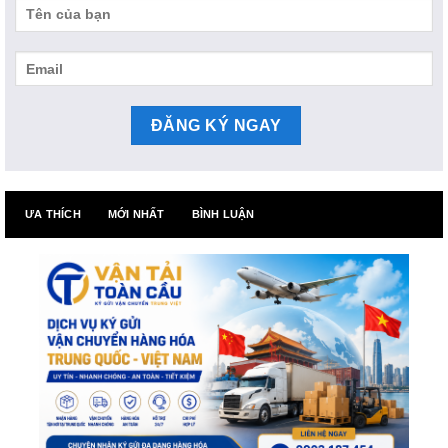
ƯA THÍCH
MỚI NHẤT
BÌNH LUẬN