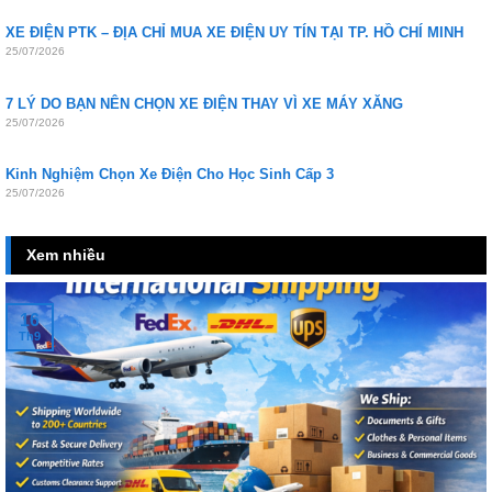
XE ĐIỆN PTK – ĐỊA CHỈ MUA XE ĐIỆN UY TÍN TẠI TP. HỒ CHÍ MINH
25/07/2026
7 LÝ DO BẠN NÊN CHỌN XE ĐIỆN THAY VÌ XE MÁY XĂNG
25/07/2026
Kinh Nghiệm Chọn Xe Điện Cho Học Sinh Cấp 3
25/07/2026
Xem nhiều
16
Th9