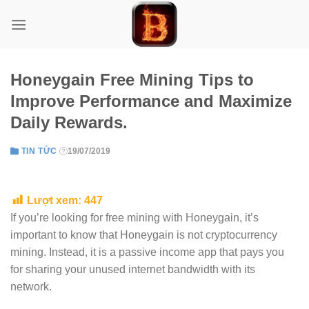
Skip
to
content
Honeygain Free Mining Tips to
Improve Performance and Maximize
Daily Rewards.
TIN TỨC
19/07/2019
Lượt xem:
447
If you’re looking for free mining with Honeygain, it’s
important to know that Honeygain is not cryptocurrency
mining. Instead, it is a passive income app that pays you
for sharing your unused internet bandwidth with its
network.