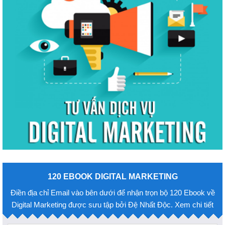
120 EBOOK DIGITAL MARKETING
Điền địa chỉ Email vào bên dưới để nhận trọn bộ 120 Ebook về
Digital Marketing được sưu tập bởi Đệ Nhất Độc. Xem chi tiết