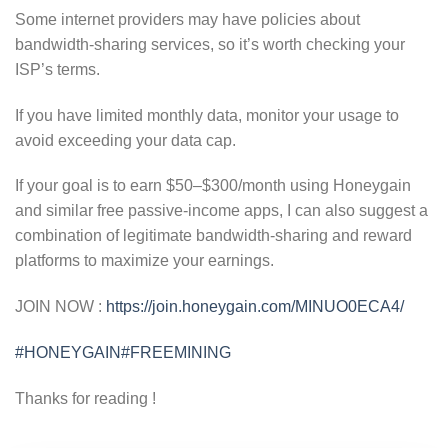
Some internet providers may have policies about
bandwidth-sharing services, so it’s worth checking your
ISP’s terms.
If you have limited monthly data, monitor your usage to
avoid exceeding your data cap.
If your goal is to earn $50–$300/month using Honeygain
and similar free passive-income apps, I can also suggest a
combination of legitimate bandwidth-sharing and reward
platforms to maximize your earnings.
JOIN NOW :
https://join.honeygain.com/MINUO0ECA4/
#HONEYGAIN
#FREEMINING
Thanks for reading !