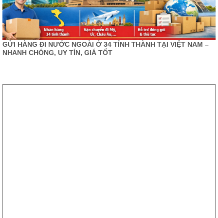
GỬI HÀNG ĐI NƯỚC NGOÀI Ở 34 TỈNH THÀNH TẠI VIỆT NAM –
NHANH CHÓNG, UY TÍN, GIÁ TỐT