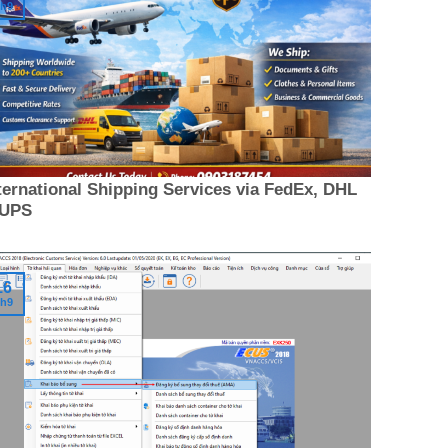
h9
ternational Shipping Services via FedEx, DHL
 UPS
16
h9