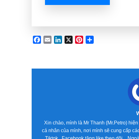
Facebook
Email
LinkedIn
X
Pinterest
Share
Xin chào, mình là Mr Thanh (Mr.Petro) hiện 
cá nhân của mình, nơi mình sẽ cung cấp các
Tiktok , Facebook tăng like theo dõi ...Ng