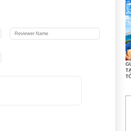
T
G
TẠ
T