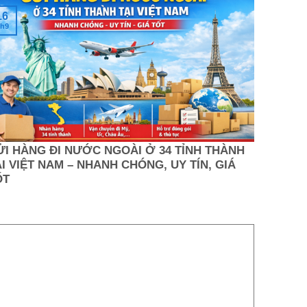
16
h9
ỬI HÀNG ĐI NƯỚC NGOÀI Ở 34 TỈNH THÀNH
I VIỆT NAM – NHANH CHÓNG, UY TÍN, GIÁ
ỐT