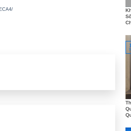
0ECA4/
Kh
Số
C
T
Th
Qu
Q