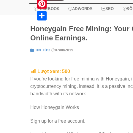
X
FACEBOOK
ADWORDS
SEO
ĐỒ
Pinterest
Share
Honeygain Free Mining: Your 
Online Earnings.
TIN TỨC
07/08/2019
Lượt xem:
500
If you’re looking for free mining with Honeygain, 
cryptocurrency mining. Instead, it is a passive i
bandwidth with its network.
How Honeygain Works
Sign up for a free account.