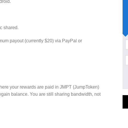
droid.
ic shared.
um payout (currently $20) via PayPal or
here your rewards are paid in JMPT (JumpToken)
ain balance. You are still sharing bandwidth, not