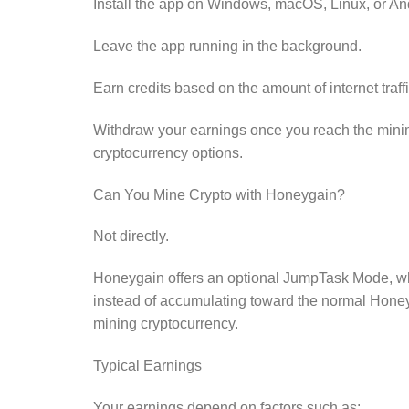
Install the app on Windows, macOS, Linux, or An
Leave the app running in the background.
Earn credits based on the amount of internet traff
Withdraw your earnings once you reach the minim
cryptocurrency options.
Can You Mine Crypto with Honeygain?
Not directly.
Honeygain offers an optional JumpTask Mode, w
instead of accumulating toward the normal Honeyg
mining cryptocurrency.
Typical Earnings
Your earnings depend on factors such as: