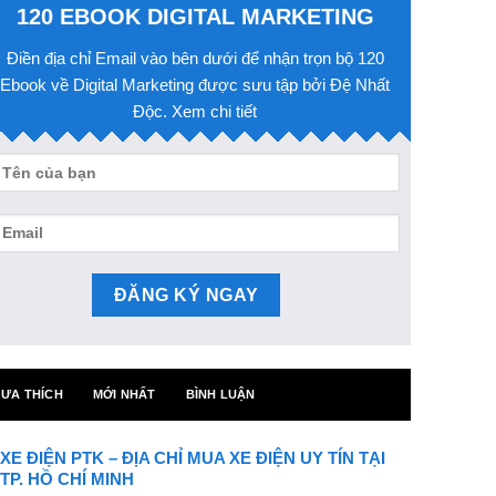
120 EBOOK DIGITAL MARKETING
Điền địa chỉ Email vào bên dưới để nhận trọn bộ 120
Ebook về Digital Marketing được sưu tập bởi Đệ Nhất
Độc. Xem chi tiết
ƯA THÍCH
MỚI NHẤT
BÌNH LUẬN
XE ĐIỆN PTK – ĐỊA CHỈ MUA XE ĐIỆN UY TÍN TẠI
TP. HỒ CHÍ MINH