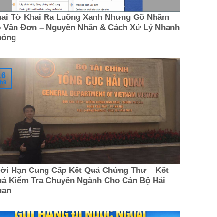
ai Tờ Khai Ra Luồng Xanh Nhưng Gõ Nhầm
 Vận Đơn – Nguyên Nhân & Cách Xử Lý Nhanh
hóng
16
h9
ời Hạn Cung Cấp Kết Quả Chứng Thư – Kết
ả Kiểm Tra Chuyên Ngành Cho Cán Bộ Hải
uan