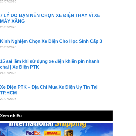
25/07/2026
7 LÝ DO BẠN NÊN CHỌN XE ĐIỆN THAY VÌ XE
MÁY XĂNG
25/07/2026
Kinh Nghiệm Chọn Xe Điện Cho Học Sinh Cấp 3
25/07/2026
15 sai lầm khi sử dụng xe điện khiến pin nhanh
chai | Xe Điện PTK
24/07/2026
Xe Điện PTK – Địa Chỉ Mua Xe Điện Uy Tín Tại
TP.HCM
23/07/2026
Xem nhiều
16