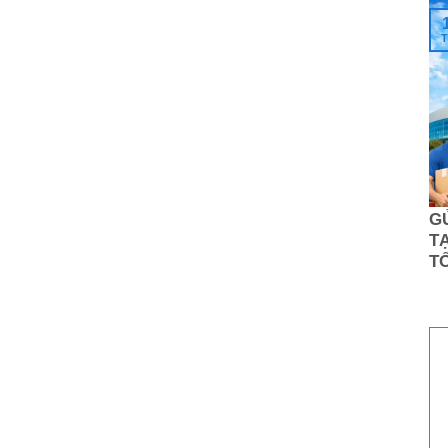
T
G
TẠ
T