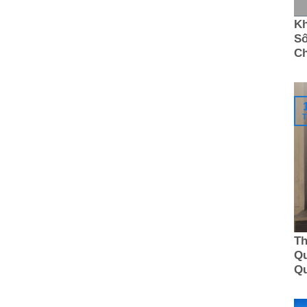
Kh
Số
C
T
Th
Qu
Q