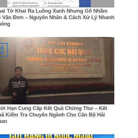
ai Tờ Khai Ra Luồng Xanh Nhưng Gõ Nhầm
 Vận Đơn – Nguyên Nhân & Cách Xử Lý Nhanh
hóng
16
h9
ời Hạn Cung Cấp Kết Quả Chứng Thư – Kết
ả Kiểm Tra Chuyên Ngành Cho Cán Bộ Hải
uan