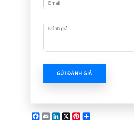
GỬI ĐÁNH GIÁ
Facebook
Email
LinkedIn
X
Pinterest
Share