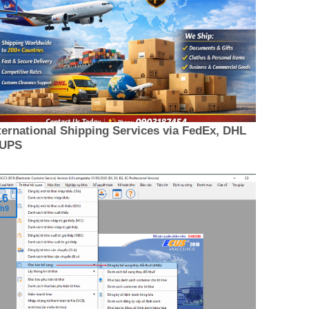
h9
ternational Shipping Services via FedEx, DHL
 UPS
16
h9