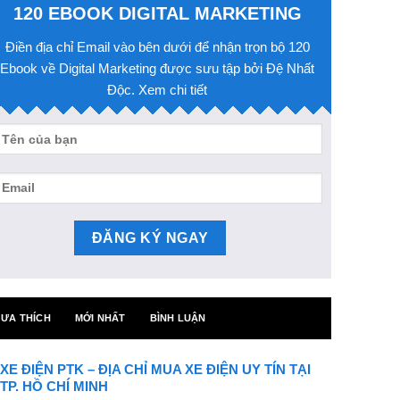
120 EBOOK DIGITAL MARKETING
Điền địa chỉ Email vào bên dưới để nhận trọn bộ 120
Ebook về Digital Marketing được sưu tập bởi Đệ Nhất
Độc. Xem chi tiết
ƯA THÍCH
MỚI NHẤT
BÌNH LUẬN
XE ĐIỆN PTK – ĐỊA CHỈ MUA XE ĐIỆN UY TÍN TẠI
TP. HỒ CHÍ MINH