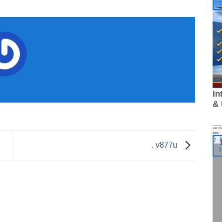
T
In
&
. v877u
T