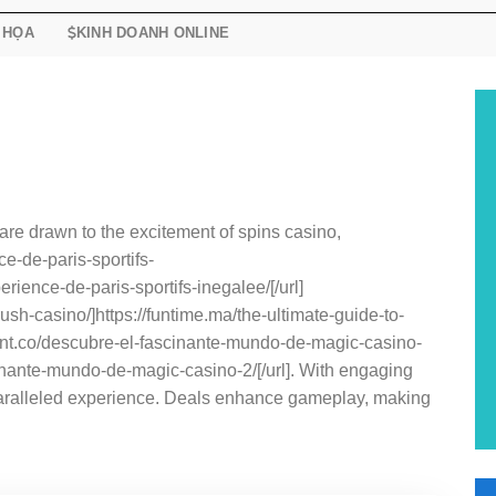
 HỌA
KINH DOANH ONLINE
are drawn to the excitement of spins casino,
ce-de-paris-sportifs-
erience-de-paris-sportifs-inegalee/[/url]
ush-casino/]https://funtime.ma/the-ultimate-guide-to-
ilent.co/descubre-el-fascinante-mundo-de-magic-casino-
scinante-mundo-de-magic-casino-2/[/url]. With engaging
paralleled experience. Deals enhance gameplay, making