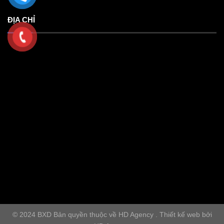
ĐỊA CHỈ
© 2024 BXD Bản quyền thuộc về HD Agency . Thiết kế web bởi