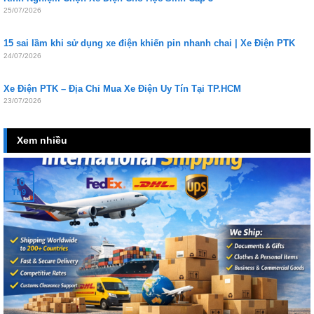
25/07/2026
15 sai lầm khi sử dụng xe điện khiến pin nhanh chai | Xe Điện PTK
24/07/2026
Xe Điện PTK – Địa Chỉ Mua Xe Điện Uy Tín Tại TP.HCM
23/07/2026
Xem nhiều
16
Th9