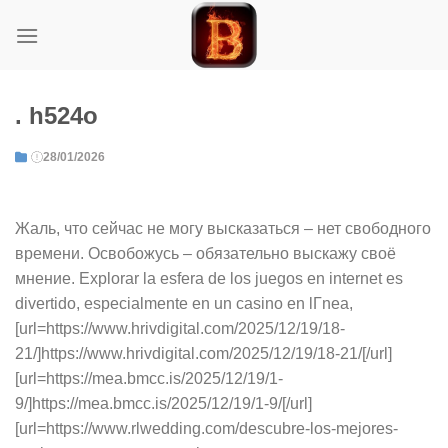
Skip
to
content
. h524o
28/01/2026
Жаль, что сейчас не могу высказаться – нет свободного
времени. Освобожусь – обязательно выскажу своё
мнение. Explorar la esfera de los juegos en internet es
divertido, especialmente en un casino en lГ­nea,
[url=https://www.hrivdigital.com/2025/12/19/18-
21/]https://www.hrivdigital.com/2025/12/19/18-21/[/url]
[url=https://mea.bmcc.is/2025/12/19/1-
9/]https://mea.bmcc.is/2025/12/19/1-9/[/url]
[url=https://www.rlwedding.com/descubre-los-mejores-