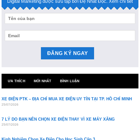
Digital Marketing được sưu tập bởi Đệ Nhất Độc. Xem chi tiết
ƯA THÍCH
MỚI NHẤT
BÌNH LUẬN
XE ĐIỆN PTK – ĐỊA CHỈ MUA XE ĐIỆN UY TÍN TẠI TP. HỒ CHÍ MINH
25/07/2026
7 LÝ DO BẠN NÊN CHỌN XE ĐIỆN THAY VÌ XE MÁY XĂNG
25/07/2026
Kinh Nghiệm Chọn Xe Điện Cho Học Sinh Cấp 3