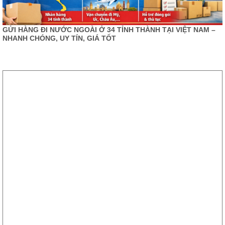
GỬI HÀNG ĐI NƯỚC NGOÀI Ở 34 TỈNH THÀNH TẠI VIỆT NAM –
NHANH CHÓNG, UY TÍN, GIÁ TỐT