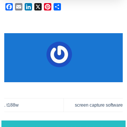
Facebook
Email
LinkedIn
X
Pinterest
Share
. t188w
screen capture software