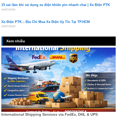
15 sai lầm khi sử dụng xe điện khiến pin nhanh chai | Xe Điện PTK
24/07/2026
Xe Điện PTK – Địa Chỉ Mua Xe Điện Uy Tín Tại TP.HCM
23/07/2026
Xem nhiều
16
Th9
International Shipping Services via FedEx, DHL & UPS