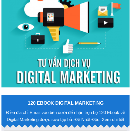
120 EBOOK DIGITAL MARKETING
Điền địa chỉ Email vào bên dưới để nhận trọn bộ 120 Ebook về
Digital Marketing được sưu tập bởi Đệ Nhất Độc. Xem chi tiết