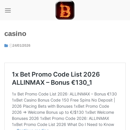
Skip
to
content
casino
24/01/2026