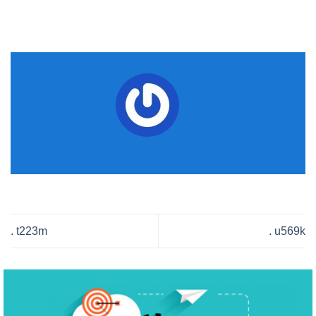
. t223m
. u569k