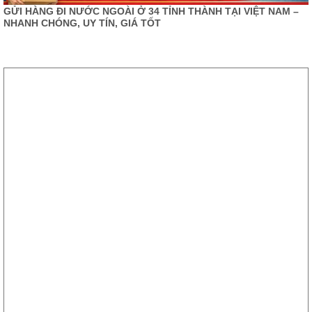
GỬI HÀNG ĐI NƯỚC NGOÀI Ở 34 TỈNH THÀNH TẠI VIỆT NAM –
NHANH CHÓNG, UY TÍN, GIÁ TỐT