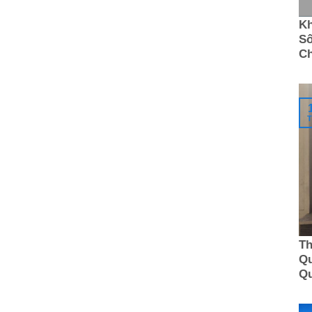
Kh
Số
C
T
Th
Qu
Q