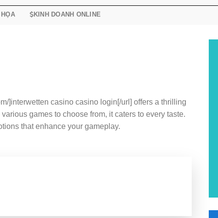
 HỌA
KINH DOANH ONLINE
m/]interwetten casino casino login[/url] offers a thrilling
 various games to choose from, it caters to every taste.
otions that enhance your gameplay.