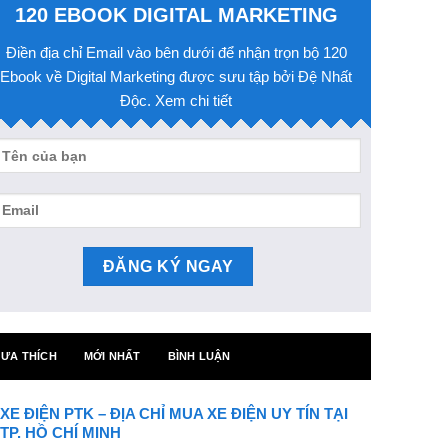
120 EBOOK DIGITAL MARKETING
Điền địa chỉ Email vào bên dưới để nhận trọn bộ 120
Ebook về Digital Marketing được sưu tập bởi Đệ Nhất
Độc. Xem chi tiết
ƯA THÍCH
MỚI NHẤT
BÌNH LUẬN
XE ĐIỆN PTK – ĐỊA CHỈ MUA XE ĐIỆN UY TÍN TẠI
TP. HỒ CHÍ MINH