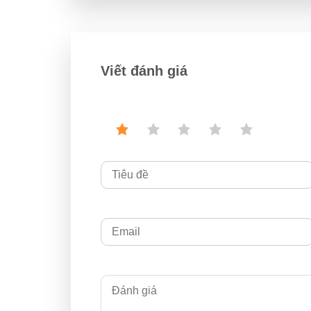
Viết đánh giá