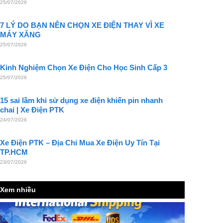
25/07/2026
7 LÝ DO BẠN NÊN CHỌN XE ĐIỆN THAY VÌ XE
MÁY XĂNG
25/07/2026
Kinh Nghiệm Chọn Xe Điện Cho Học Sinh Cấp 3
25/07/2026
15 sai lầm khi sử dụng xe điện khiến pin nhanh
chai | Xe Điện PTK
24/07/2026
Xe Điện PTK – Địa Chỉ Mua Xe Điện Uy Tín Tại
TP.HCM
23/07/2026
Xem nhiều
16