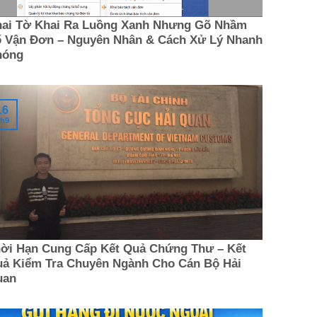
ai Tờ Khai Ra Luồng Xanh Nhưng Gõ Nhầm
 Vận Đơn – Nguyên Nhân & Cách Xử Lý Nhanh
hóng
16
h9
ời Hạn Cung Cấp Kết Quả Chứng Thư – Kết
ả Kiểm Tra Chuyên Ngành Cho Cán Bộ Hải
uan