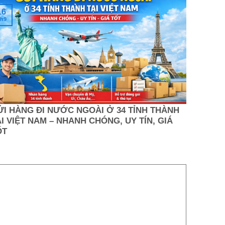
16
h9
ỬI HÀNG ĐI NƯỚC NGOÀI Ở 34 TỈNH THÀNH
I VIỆT NAM – NHANH CHÓNG, UY TÍN, GIÁ
ỐT