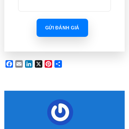
GỬI ĐÁNH GIÁ
Facebook
Email
LinkedIn
X
Pinterest
Share