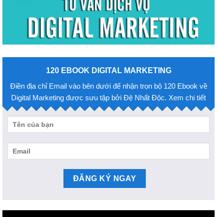
120 EBOOK DIGITAL MARKETING
Điền địa chỉ Email vào bên dưới để nhận trọn bộ 120 Ebook về
Digital Marketing được sưu tập bởi Đệ Nhất Độc. Xem chi tiết