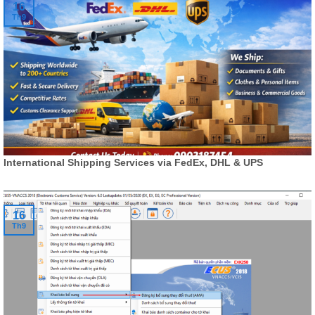
16
Th9
International Shipping Services via FedEx, DHL & UPS
16
Th9