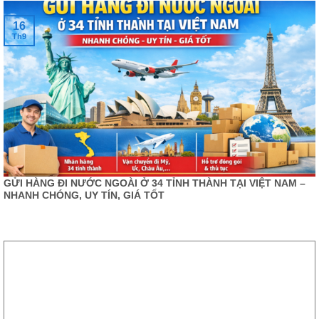
16
Th9
GỬI HÀNG ĐI NƯỚC NGOÀI Ở 34 TỈNH THÀNH TẠI VIỆT NAM –
NHANH CHÓNG, UY TÍN, GIÁ TỐT